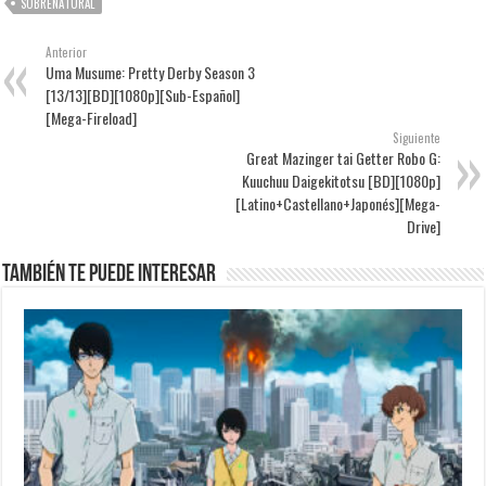
SOBRENATURAL
Anterior
Uma Musume: Pretty Derby Season 3
[13/13][BD][1080p][Sub-Español]
[Mega-Fireload]
Siguiente
Great Mazinger tai Getter Robo G:
Kuuchuu Daigekitotsu [BD][1080p]
[Latino+Castellano+Japonés][Mega-
Drive]
También te puede interesar