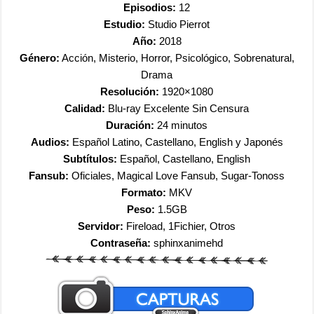
Episodios:
12
Estudio:
Studio Pierrot
Año:
2018
Género:
Acción, Misterio, Horror, Psicológico, Sobrenatural,
Drama
Resolución:
1920×1080
Calidad:
Blu-ray Excelente Sin Censura
Duración:
24 minutos
Audios:
Español Latino, Castellano, English y Japonés
Subtítulos:
Español, Castellano, English
Fansub:
Oficiales, Magical Love Fansub, Sugar-Tonoss
Formato:
MKV
Peso:
1.5GB
Servidor:
Fireload, 1Fichier, Otros
Contraseña:
sphinxanimehd