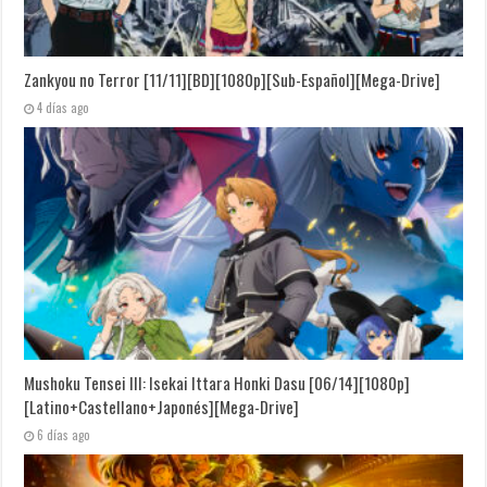
Zankyou no Terror [11/11][BD][1080p][Sub-Español][Mega-Drive]
4 días ago
Mushoku Tensei III: Isekai Ittara Honki Dasu [06/14][1080p]
[Latino+Castellano+Japonés][Mega-Drive]
6 días ago