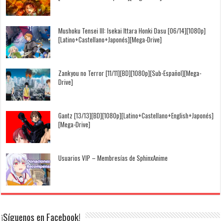
Mushoku Tensei III: Isekai Ittara Honki Dasu [06/14][1080p]
[Latino+Castellano+Japonés][Mega-Drive]
Zankyou no Terror [11/11][BD][1080p][Sub-Español][Mega-
Drive]
Gantz [13/13][BD][1080p][Latino+Castellano+English+Japonés]
[Mega-Drive]
Usuarios VIP – Membresías de SphinxAnime
¡Síguenos en Facebook!