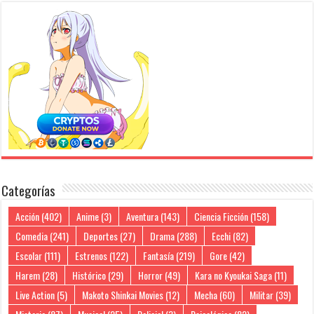
Categorías
Acción
(402)
Anime
(3)
Aventura
(143)
Ciencia Ficción
(158)
Comedia
(241)
Deportes
(27)
Drama
(288)
Ecchi
(82)
Escolar
(111)
Estrenos
(122)
Fantasía
(219)
Gore
(42)
Harem
(28)
Histórico
(29)
Horror
(49)
Kara no Kyoukai Saga
(11)
Live Action
(5)
Makoto Shinkai Movies
(12)
Mecha
(60)
Militar
(39)