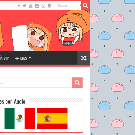
A VIP
MÁS
es con Audio: