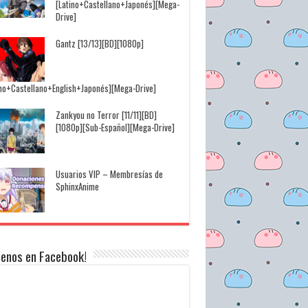
[Latino+Castellano+Japonés][Mega-
Drive]
Gantz [13/13][BD][1080p]
ino+Castellano+English+Japonés][Mega-Drive]
Zankyou no Terror [11/11][BD]
[1080p][Sub-Español][Mega-Drive]
Usuarios VIP – Membresías de
SphinxAnime
uenos en Facebook!