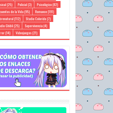
sical
(25)
Policial
(3)
Psicológico
(82)
cuentos de la Vida
(95)
Romance
(191)
brenatural
(112)
Studio Colorido
(7)
dio Ghibli
(25)
Supervivencia
(4)
rror
(14)
Videojuegos
(21)