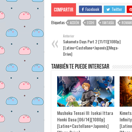
Facebook
Twitter
Compartir
Etiquetas
ACCIÓN
ECCHI
FANTASÍA
ROMAN
Anterior
Sakamoto Days Part 2 [11/11][1080p]
[Latino+Castellano+Japonés][Mega-
Drive]
También te puede interesar
Mushoku Tensei III: Isekai Ittara
Kimets
Honki Dasu [06/14][1080p]
Infinit
[Latino+Castellano+Japonés]
[Latin