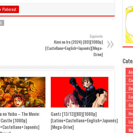
Pinterest
CE
Siguiente
Kimi no Iro (2024) [BD][1080p]
[Castellano+English+Japonés][Mega-
Drive]
Cate
Ac
Cie
De
Es
Go
Ho
u no Yaiba – The Movie:
Gantz [13/13][BD][1080p]
y Castle [1080p]
[Latino+Castellano+English+Japonés]
Liv
o+Castellano+Japonés]
[Mega-Drive]
Me