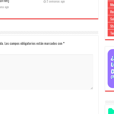
Drive]
2 semanas ago
Mu
ana ago
Re
So
Stu
Te
da.
Los campos obligatorios están marcados con
*