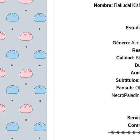
Nombre:
Rakudai Kishi
Estud
Género:
Acci
Res
Calidad:
Bl
Du
Aud
Subtítulos:
Fansub:
Of
NecroPaladín
Servi
Cont