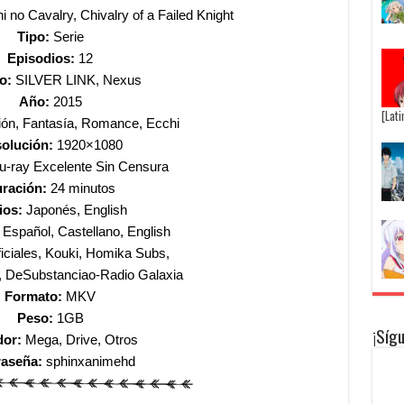
 no Cavalry, Chivalry of a Failed Knight
Tipo:
Serie
Episodios:
12
io:
SILVER LINK, Nexus
Año:
2015
[Lat
ón, Fantasía, Romance, Ecchi
olución:
1920×1080
u-ray Excelente Sin Censura
ración:
24 minutos
ios:
Japonés, English
Español, Castell
ano, English
iciales, Kouki, Homika Subs,
, DeSubstanciao-Radio Galaxia
Formato:
MKV
Peso:
1GB
¡Síg
dor:
Mega, Drive, Otros
raseña:
sphinxanimehd