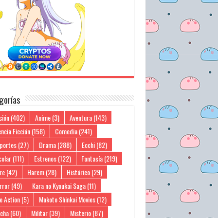
gorías
ción
(402)
Anime
(3)
Aventura
(143)
ncia Ficción
(158)
Comedia
(241)
portes
(27)
Drama
(288)
Ecchi
(82)
colar
(111)
Estrenos
(122)
Fantasía
(219)
re
(42)
Harem
(28)
Histórico
(29)
rror
(49)
Kara no Kyoukai Saga
(11)
e Action
(5)
Makoto Shinkai Movies
(12)
cha
(60)
Militar
(39)
Misterio
(87)