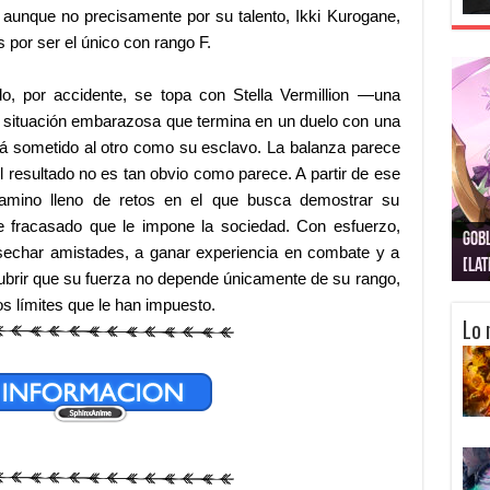
, aunque no precisamente por su talento, Ikki Kurogane,
 por ser el único con rango F.
o, por accidente, se topa con Stella Vermillion —una
 situación embarazosa que termina en un duelo con una
rá sometido al otro como su esclavo. La balanza parece
 el resultado no es tan obvio como parece. A partir de ese
mino lleno de retos en el que busca demostrar su
de fracasado que le impone la sociedad. Con esfuerzo,
Gobl
Juju
Kimi
Nuki
Kimi
Get
osechar amistades, a ganar experiencia en combate y a
[La
[Lat
[La
[10
[Ca
[10
scubrir que su fuerza no depende únicamente de su rango,
os límites que le han impuesto.
Lo 