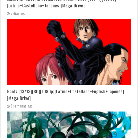
[Latino+Castellano+Japonés][Mega-Drive]
6 días ago
Gantz [13/13][BD][1080p][Latino+Castellano+English+Japonés]
[Mega-Drive]
3 semanas ago