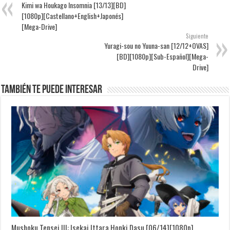
Kimi wa Houkago Insomnia [13/13][BD]
[1080p][Castellano+English+Japonés]
[Mega-Drive]
Siguiente
Yuragi-sou no Yuuna-san [12/12+OVAS]
[BD][1080p][Sub-Español][Mega-
Drive]
También te puede interesar
Mushoku Tensei III: Isekai Ittara Honki Dasu [06/14][1080p]