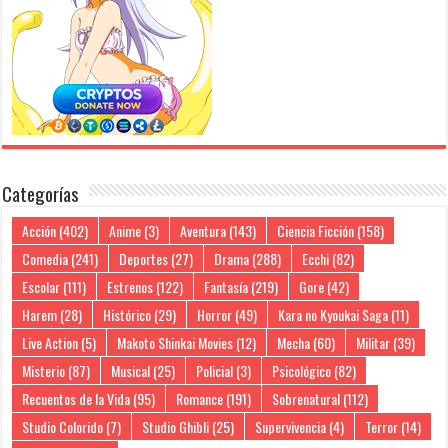
Categorías
Acción
(402)
Anime
(3)
Aventura
(143)
Ciencia Ficción
(158)
Comedia
(241)
Deportes
(27)
Drama
(288)
Ecchi
(82)
Escolar
(111)
Estrenos
(122)
Fantasía
(219)
Gore
(42)
Harem
(28)
Histórico
(29)
Horror
(49)
Kara no Kyoukai Saga
(11)
Live Action
(5)
Makoto Shinkai Movies
(12)
Mecha
(60)
Militar
(39)
Misterio
(87)
Musical
(25)
Policial
(3)
Psicológico
(82)
Recuentos de la Vida
(95)
Romance
(191)
Sobrenatural
(112)
Studio Colorido
(7)
Studio Ghibli
(25)
Supervivencia
(4)
Terror
(14)