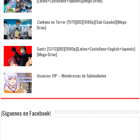
[Latino+Castellano+Japonés][Mega-Drive]
Zankyou no Terror [11/11][BD][1080p][Sub-Español][Mega-
Drive]
Gantz [13/13][BD][1080p][Latino+Castellano+English+Japonés]
[Mega-Drive]
Usuarios VIP – Membresías de SphinxAnime
¡Síguenos en Facebook!