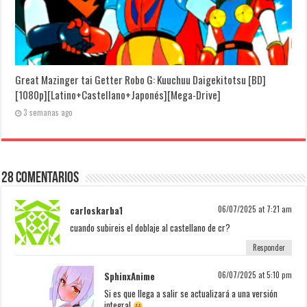
Great Mazinger tai Getter Robo G: Kuuchuu Daigekitotsu [BD]
[1080p][Latino+Castellano+Japonés][Mega-Drive]
3 semanas ago
28 Comentarios
carloskarba1
06/07/2025 at 7:21 am
cuando subireis el doblaje al castellano de cr?
Responder
SphinxAnime
06/07/2025 at 5:10 pm
Si es que llega a salir se actualizará a una versión
integral