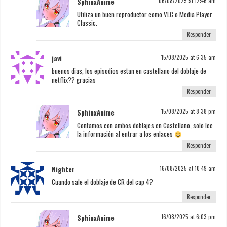
SphinxAnime
06/08/2025 at 12:46 am
Utiliza un buen reproductor como VLC o Media Player
Classic.
Responder
javi
15/08/2025 at 6:35 am
buenos dias, los episodios estan en castellano del doblaje de
netflix?? gracias
Responder
SphinxAnime
15/08/2025 at 8:38 pm
Contamos con ambos doblajes en Castellano, solo lee
la información al entrar a los enlaces
Responder
Nighter
16/08/2025 at 10:49 am
Cuando sale el doblaje de CR del cap 4?
Responder
SphinxAnime
16/08/2025 at 6:03 pm