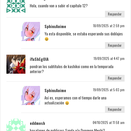
Hola, cuando van a subir el capitulo 12?
Responder
SphinxAnime
18/09/2025 at 2:59 pm
Ya esta disponible, se estaba esperando sus doblajes
Responder
iYaShEgOlA
19/09/2025 at 4:47 pm
pondran los subtitulos de kashikoi como en la temporada
anterior?
Responder
SphinxAnime
19/09/2025 at 5:03 pm
Así es, esperamos con el tiempo darle una
actualización
Responder
eddmosh
04/10/2025 at 11:58 am
hay planes de publicasr Sanda y/o Dungeon Meshi?