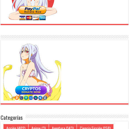
Categorías
Acción
(402)
Anime
(3)
Aventura
(143)
Ciencia Ficción
(158)