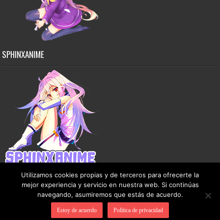
SPHINXANIME
Utilizamos cookies propias y de terceros para ofrecerte la
mejor experiencia y servicio en nuestra web. Si continúas
navegando, asumiremos que estás de acuerdo.
Copyright © 2015-2026 SphinxAnime - Este sitio no almacena ningún archivo en sus
Estoy de acuerdo
Política de privacidad
servidores, solo comparte contenido de dominio público de manera gratuita.