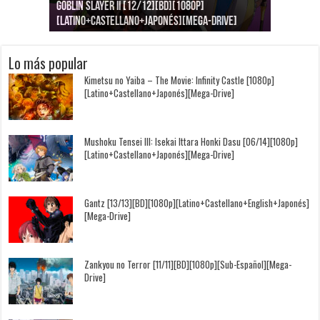
Goblin Slayer II [12/12][BD][1080p]
Jujutsu Kaisen: Kaigyoku/Gyokusetsu [1080p]
Kimi to, Nami ni Noretara [BD][1080p]
Nukitashi the Animation [11/11+OVAS][BD]
Kimi wa Houkago Insomnia [13/13][BD][1080p]
Getsuyoubi no Tawawa [12/12+Especiales][BD]
[Latino+Castellano+Japonés][Mega-Drive]
[Latino+Japonés][Mega-Drive]
[Latino+Castellano+Japonés][Mega-Drive]
[1080p][Sub-Español][Mega-Drive]
[Castellano+English+Japonés][Mega-Drive]
[1080p][Sub-Español][Mega-Drive]
Lo más popular
Kimetsu no Yaiba – The Movie: Infinity Castle [1080p]
[Latino+Castellano+Japonés][Mega-Drive]
Mushoku Tensei III: Isekai Ittara Honki Dasu [06/14][1080p]
[Latino+Castellano+Japonés][Mega-Drive]
Gantz [13/13][BD][1080p][Latino+Castellano+English+Japonés]
[Mega-Drive]
Zankyou no Terror [11/11][BD][1080p][Sub-Español][Mega-
Drive]