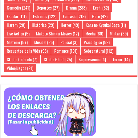
Comedia
(241)
Deportes
(27)
Drama
(288)
Ecchi
(82)
Escolar
(111)
Estrenos
(122)
Fantasía
(219)
Gore
(42)
Harem
(28)
Histórico
(29)
Horror
(49)
Kara no Kyoukai Saga
(11)
Live Action
(5)
Makoto Shinkai Movies
(12)
Mecha
(60)
Militar
(39)
Misterio
(87)
Musical
(25)
Policial
(3)
Psicológico
(82)
Recuentos de la Vida
(95)
Romance
(191)
Sobrenatural
(112)
Studio Colorido
(7)
Studio Ghibli
(25)
Supervivencia
(4)
Terror
(14)
Videojuegos
(21)