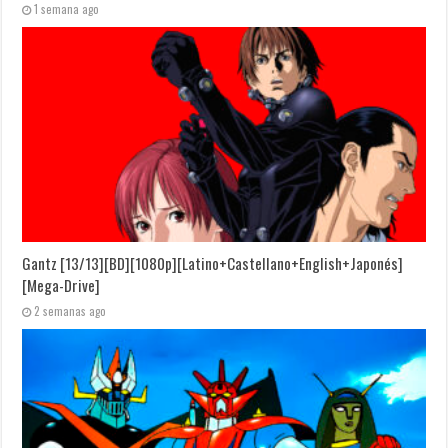
1 semana ago
Gantz [13/13][BD][1080p][Latino+Castellano+English+Japonés]
[Mega-Drive]
2 semanas ago