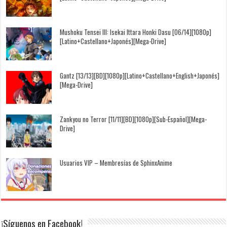
Mushoku Tensei III: Isekai Ittara Honki Dasu [06/14][1080p]
[Latino+Castellano+Japonés][Mega-Drive]
Gantz [13/13][BD][1080p][Latino+Castellano+English+Japonés]
[Mega-Drive]
Zankyou no Terror [11/11][BD][1080p][Sub-Español][Mega-
Drive]
Usuarios VIP – Membresías de SphinxAnime
¡Síguenos en Facebook!