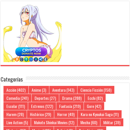
Categorías
Acción
(402)
Anime
(3)
Aventura
(143)
Ciencia Ficción
(158)
Comedia
(241)
Deportes
(27)
Drama
(288)
Ecchi
(82)
Escolar
(111)
Estrenos
(122)
Fantasía
(219)
Gore
(42)
Harem
(28)
Histórico
(29)
Horror
(49)
Kara no Kyoukai Saga
(11)
Live Action
(5)
Makoto Shinkai Movies
(12)
Mecha
(60)
Militar
(39)