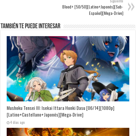
Siguiente
Blood+ [50/50][Latino+Japonés][Sub-
Español][Mega-Drive]
También te puede interesar
Mushoku Tensei III: Isekai Ittara Honki Dasu [06/14][1080p]
[Latino+Castellano+Japonés][Mega-Drive]
4 días ago