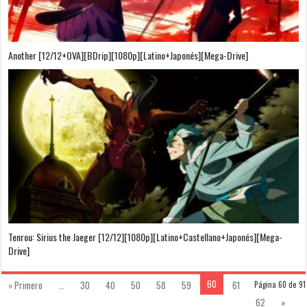
Another [12/12+OVA][BDrip][1080p][Latino+Japonés][Mega-Drive]
Tenrou: Sirius the Jaeger [12/12][1080p][Latino+Castellano+Japonés][Mega-
Drive]
60
« Primero
...
30
40
50
58
59
61
Página 60 de 91
62
»