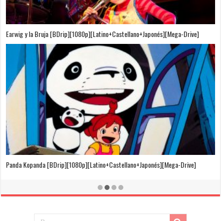
Puedo Escuchar el Mar [Película][BDrip][1080p][Dual Audio]
[Castellano+Japonés][Sub-Español][MEGA]
El Cuento de la Princesa Kaguya [BDrip][1080p][Latino+Castellano+Japonés]
[Mega-Drive]