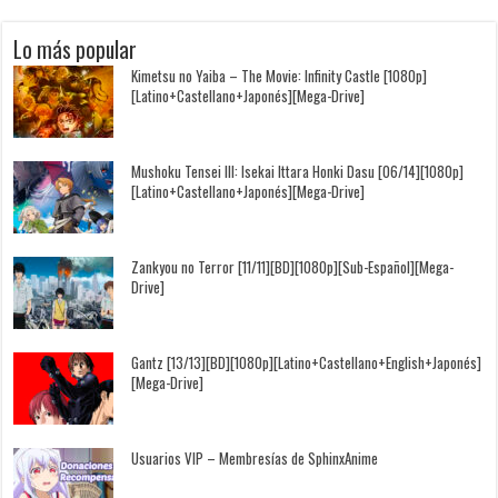
Lo más popular
Kimetsu no Yaiba – The Movie: Infinity Castle [1080p]
[Latino+Castellano+Japonés][Mega-Drive]
Mushoku Tensei III: Isekai Ittara Honki Dasu [06/14][1080p]
[Latino+Castellano+Japonés][Mega-Drive]
Zankyou no Terror [11/11][BD][1080p][Sub-Español][Mega-
Drive]
Gantz [13/13][BD][1080p][Latino+Castellano+English+Japonés]
[Mega-Drive]
Usuarios VIP – Membresías de SphinxAnime