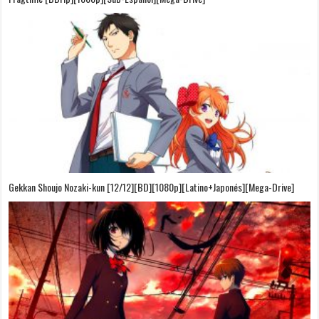
Gekkan Shoujo Nozaki-kun [12/12][BD][1080p][Latino+Japonés][Mega-Drive]