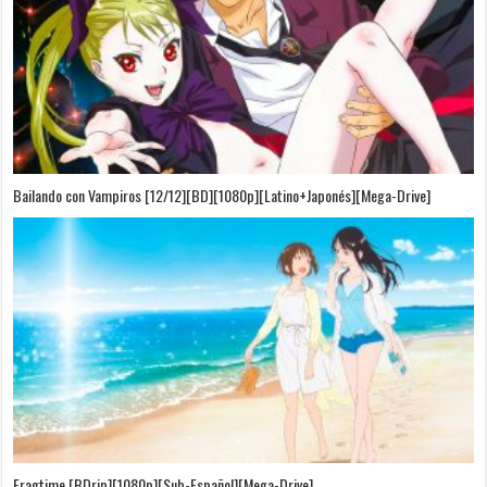
Bailando con Vampiros [12/12][BD][1080p][Latino+Japonés][Mega-Drive]
Fragtime [BDrip][1080p][Sub-Español][Mega-Drive]