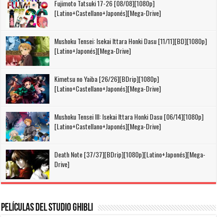
Fujimoto Tatsuki 17-26 [08/08][1080p]
[Latino+Castellano+Japonés][Mega-Drive]
Mushoku Tensei: Isekai Ittara Honki Dasu [11/11][BD][1080p]
[Latino+Japonés][Mega-Drive]
Kimetsu no Yaiba [26/26][BDrip][1080p]
[Latino+Castellano+Japonés][Mega-Drive]
Mushoku Tensei III: Isekai Ittara Honki Dasu [06/14][1080p]
[Latino+Castellano+Japonés][Mega-Drive]
Death Note [37/37][BDrip][1080p][Latino+Japonés][Mega-
Drive]
Películas del Studio Ghibli