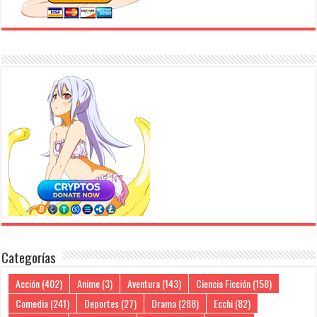
Categorías
Acción
(402)
Anime
(3)
Aventura
(143)
Ciencia Ficción
(158)
Comedia
(241)
Deportes
(27)
Drama
(288)
Ecchi
(82)