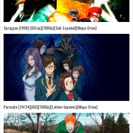
Spriggan (1998) [BDrip][1080p][Sub-Español][Mega-Drive]
Parasyte [24/24][BD][1080p][Latino+Japonés][Mega-Drive]