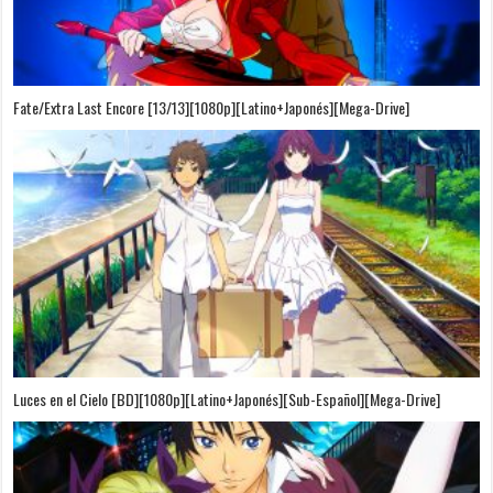
Fate/Extra Last Encore [13/13][1080p][Latino+Japonés][Mega-Drive]
Luces en el Cielo [BD][1080p][Latino+Japonés][Sub-Español][Mega-Drive]