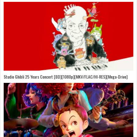
On Your Mark [OVA][BDrip][1080p][Sub-Español][Sub-English][MEGA]