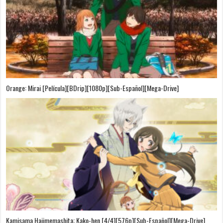
Orange: Mirai [Película][BDrip][1080p][Sub-Español][Mega-Drive]
Kamisama Hajimemashita: Kako-hen [4/4][576p][Sub-Español][Mega-Drive]