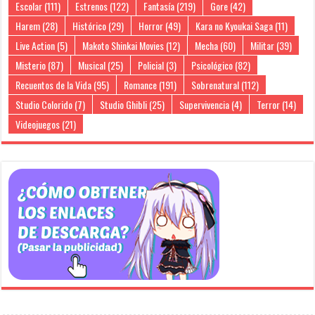
Escolar
(111)
Estrenos
(122)
Fantasía
(219)
Gore
(42)
Harem
(28)
Histórico
(29)
Horror
(49)
Kara no Kyoukai Saga
(11)
Live Action
(5)
Makoto Shinkai Movies
(12)
Mecha
(60)
Militar
(39)
Misterio
(87)
Musical
(25)
Policial
(3)
Psicológico
(82)
Recuentos de la Vida
(95)
Romance
(191)
Sobrenatural
(112)
Studio Colorido
(7)
Studio Ghibli
(25)
Supervivencia
(4)
Terror
(14)
Videojuegos
(21)