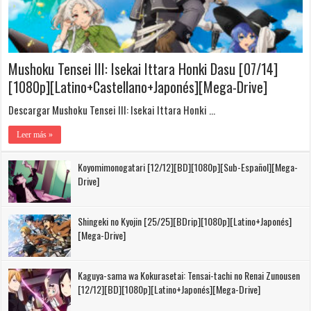
Mushoku Tensei III: Isekai Ittara Honki Dasu [07/14]
[1080p][Latino+Castellano+Japonés][Mega-Drive]
Descargar Mushoku Tensei III: Isekai Ittara Honki …
Leer más »
Koyomimonogatari [12/12][BD][1080p][Sub-Español][Mega-
Drive]
Shingeki no Kyojin [25/25][BDrip][1080p][Latino+Japonés]
[Mega-Drive]
Kaguya-sama wa Kokurasetai: Tensai-tachi no Renai Zunousen
[12/12][BD][1080p][Latino+Japonés][Mega-Drive]