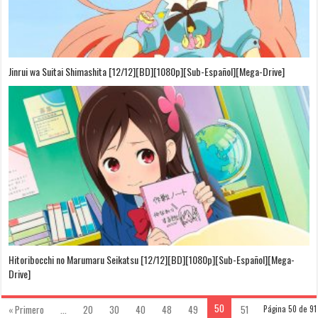
Jinrui wa Suitai Shimashita [12/12][BD][1080p][Sub-Español][Mega-Drive]
Hitoribocchi no Marumaru Seikatsu [12/12][BD][1080p][Sub-Español][Mega-
Drive]
50
« Primero
...
20
30
40
48
49
51
Página 50 de 91