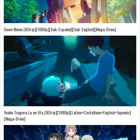
Given Movie [BDrip][1080p][Sub-Español][Sub-English][Mega-Drive]
Yoake Tsugeru Lu no Uta [BDrip][1080p][Latino+Castellano+English+Japonés]
[Mega-Drive]