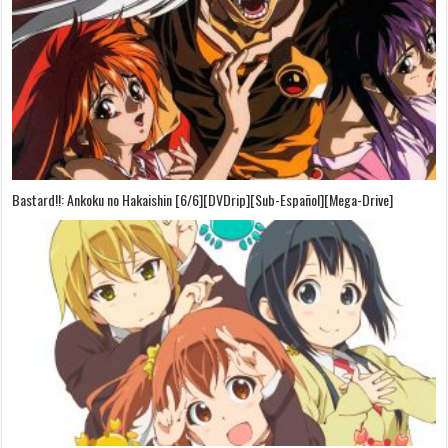
Bastard!!: Ankoku no Hakaishin [6/6][DVDrip][Sub-Español][Mega-Drive]