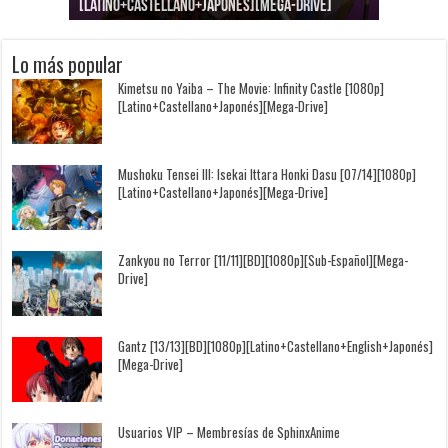
[Latino+Castellano+Japonés][Mega-Drive]
[Latino+Japonés][Mega-Drive]
[Latino+Castellano+Japonés][Mega-Drive]
[1080p][Sub-Español][Mega-Drive]
[Castellano+English+Japonés][Mega-Drive]
[1080p][Sub-Español][Mega-Drive]
Lo más popular
Kimetsu no Yaiba – The Movie: Infinity Castle [1080p]
[Latino+Castellano+Japonés][Mega-Drive]
Mushoku Tensei III: Isekai Ittara Honki Dasu [07/14][1080p]
[Latino+Castellano+Japonés][Mega-Drive]
Zankyou no Terror [11/11][BD][1080p][Sub-Español][Mega-
Drive]
Gantz [13/13][BD][1080p][Latino+Castellano+English+Japonés]
[Mega-Drive]
Usuarios VIP – Membresías de SphinxAnime