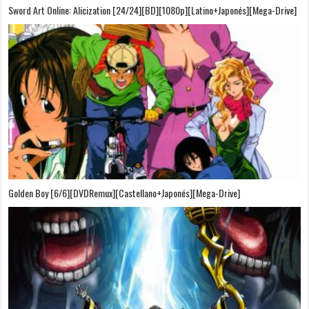
Sword Art Online: Alicization [24/24][BD][1080p][Latino+Japonés][Mega-Drive]
Golden Boy [6/6][DVDRemux][Castellano+Japonés][Mega-Drive]