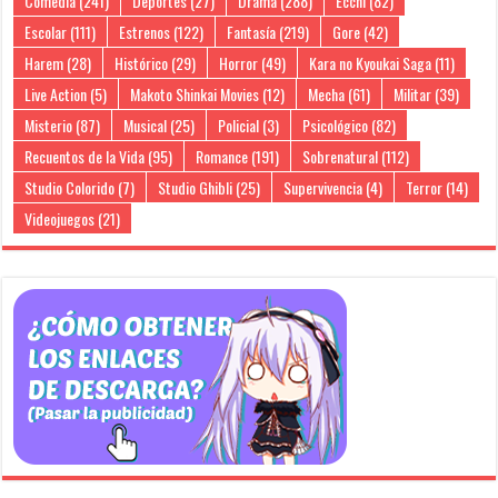
Comedia
(241)
Deportes
(27)
Drama
(288)
Ecchi
(82)
Escolar
(111)
Estrenos
(122)
Fantasía
(219)
Gore
(42)
Harem
(28)
Histórico
(29)
Horror
(49)
Kara no Kyoukai Saga
(11)
Live Action
(5)
Makoto Shinkai Movies
(12)
Mecha
(61)
Militar
(39)
Misterio
(87)
Musical
(25)
Policial
(3)
Psicológico
(82)
Recuentos de la Vida
(95)
Romance
(191)
Sobrenatural
(112)
Studio Colorido
(7)
Studio Ghibli
(25)
Supervivencia
(4)
Terror
(14)
Videojuegos
(21)