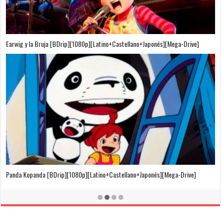
Puedo Escuchar el Mar [Película][BDrip][1080p][Dual Audio]
[Castellano+Japonés][Sub-Español][MEGA]
El Cuento de la Princesa Kaguya [BDrip][1080p][Latino+Castellano+Japonés]
[Mega-Drive]