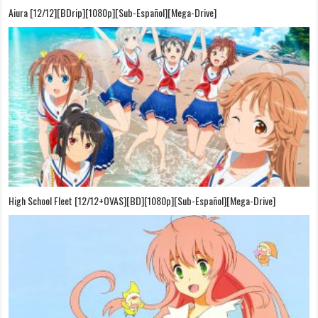
Aiura [12/12][BDrip][1080p][Sub-Español][Mega-Drive]
High School Fleet [12/12+OVAS][BD][1080p][Sub-Español][Mega-Drive]