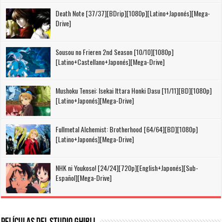
Death Note [37/37][BDrip][1080p][Latino+Japonés][Mega-
Drive]
Sousou no Frieren 2nd Season [10/10][1080p]
[Latino+Castellano+Japonés][Mega-Drive]
Mushoku Tensei: Isekai Ittara Honki Dasu [11/11][BD][1080p]
[Latino+Japonés][Mega-Drive]
Fullmetal Alchemist: Brotherhood [64/64][BD][1080p]
[Latino+Japonés][Mega-Drive]
NHK ni Youkoso! [24/24][720p][English+Japonés][Sub-
Español][Mega-Drive]