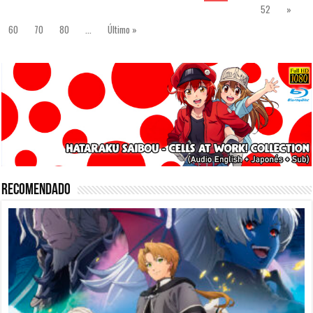
52
»
60
70
80
...
Último »
Recomendado