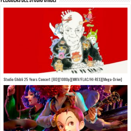
Películas del Studio Ghibli
On Your Mark [OVA][BDrip][1080p][Sub-Español][Sub-English][MEGA]