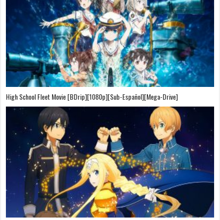
High School Fleet Movie [BDrip][1080p][Sub-Español][Mega-Drive]