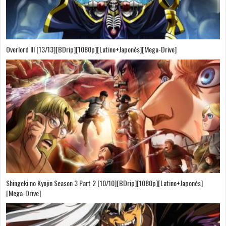
Overlord III [13/13][BDrip][1080p][Latino+Japonés][Mega-Drive]
Shingeki no Kyojin Season 3 Part 2 [10/10][BDrip][1080p][Latino+Japonés]
[Mega-Drive]