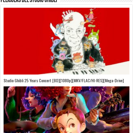
Películas del Studio Ghibli
On Your Mark [OVA][BDrip][1080p][Sub-Español][Sub-English][MEGA]