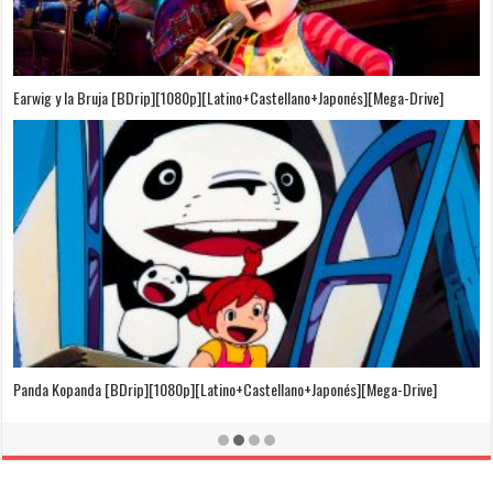
Puedo Escuchar el Mar [Película][BDrip][1080p][Dual Audio]
[Castellano+Japonés][Sub-Español][MEGA]
El Cuento de la Princesa Kaguya [BDrip][1080p][Latino+Castellano+Japonés]
[Mega-Drive]