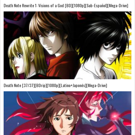
Death Note Rewrite 1: Visions of a God [BD][1080p][Sub-Español][Mega-Drive]
Death Note [37/37][BDrip][1080p][Latino+Japonés][Mega-Drive]