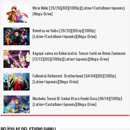
Mirai Nikki [26/26][BD][1080p][Latino+Castellano+Japonés]
[Mega-Drive]
Kimetsu no Yaiba [26/26][BDrip][1080p]
[Latino+Castellano+Japonés][Mega-Drive]
Kaguya-sama wa Kokurasetai: Tensai-tachi no Renai Zunousen
[12/12][BD][1080p][Latino+Japonés][Mega-Drive]
Fullmetal Alchemist: Brotherhood [64/64][BD][1080p]
[Latino+Japonés][Mega-Drive]
Mushoku Tensei III: Isekai Ittara Honki Dasu [06/14][1080p]
[Latino+Castellano+Japonés][Mega-Drive]