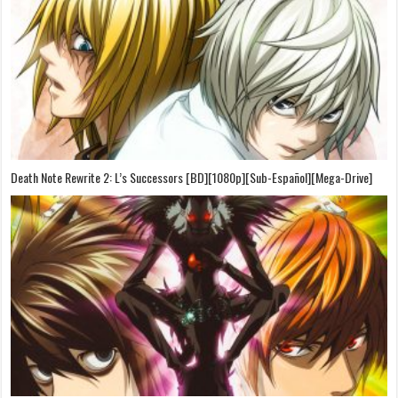
Death Note Rewrite 2: L’s Successors [BD][1080p][Sub-Español][Mega-Drive]