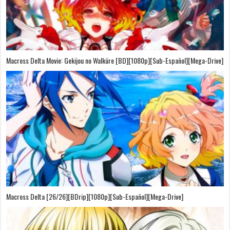
Macross Delta Movie: Gekijou no Walküre [BD][1080p][Sub-Español][Mega-Drive]
Macross Delta [26/26][BDrip][1080p][Sub-Español][Mega-Drive]