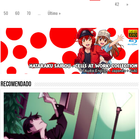
42
»
50
60
70
...
Último »
Recomendado