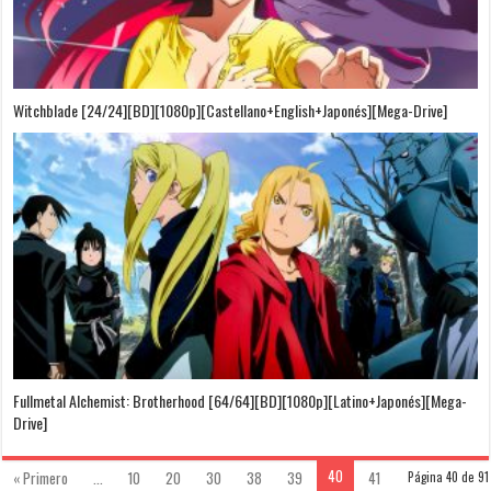
Witchblade [24/24][BD][1080p][Castellano+English+Japonés][Mega-Drive]
Fullmetal Alchemist: Brotherhood [64/64][BD][1080p][Latino+Japonés][Mega-
Drive]
40
« Primero
...
10
20
30
38
39
41
Página 40 de 91