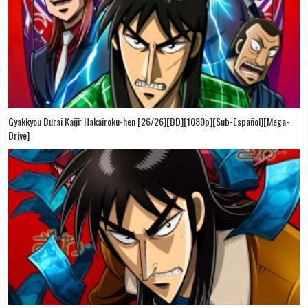
Gyakkyou Burai Kaiji: Hakairoku-hen [26/26][BD][1080p][Sub-Español][Mega-
Drive]