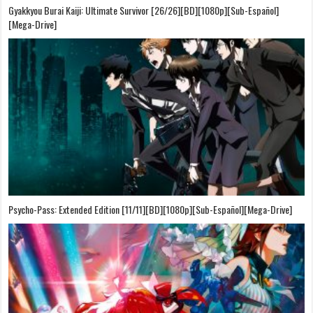
Gyakkyou Burai Kaiji: Ultimate Survivor [26/26][BD][1080p][Sub-Español]
[Mega-Drive]
Psycho-Pass: Extended Edition [11/11][BD][1080p][Sub-Español][Mega-Drive]