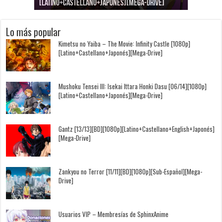
[Latino+Castellano+Japonés][Mega-Drive]
[Latino+Japonés][Mega-Drive]
[Latino+Castellano+Japonés][Mega-Drive]
[1080p][Sub-Español][Mega-Drive]
[Castellano+English+Japonés][Mega-Drive]
[1080p][Sub-Español][Mega-Drive]
Lo más popular
Kimetsu no Yaiba – The Movie: Infinity Castle [1080p]
[Latino+Castellano+Japonés][Mega-Drive]
Mushoku Tensei III: Isekai Ittara Honki Dasu [06/14][1080p]
[Latino+Castellano+Japonés][Mega-Drive]
Gantz [13/13][BD][1080p][Latino+Castellano+English+Japonés]
[Mega-Drive]
Zankyou no Terror [11/11][BD][1080p][Sub-Español][Mega-
Drive]
Usuarios VIP – Membresías de SphinxAnime