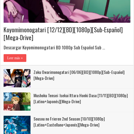
Koyomimonogatari [12/12][BD][1080p][Sub-Español]
[Mega-Drive]
Descargar Koyomimonogatari BD 1080p Sub Español Sub …
Leer más »
Zoku Owarimonogatari [06/06][BD][1080p][Sub-Español]
[Mega-Drive]
Mushoku Tensei: Isekai Ittara Honki Dasu [11/11][BD][1080p]
[Latino+Japonés][Mega-Drive]
Sousou no Frieren 2nd Season [10/10][1080p]
[Latino+Castellano+Japonés][Mega-Drive]