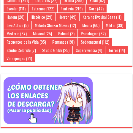
Comedia
(241)
Deportes
(27)
Drama
(288)
Ecchi
(82)
Escolar
(111)
Estrenos
(122)
Fantasía
(219)
Gore
(42)
Harem
(28)
Histórico
(29)
Horror
(49)
Kara no Kyoukai Saga
(11)
Live Action
(5)
Makoto Shinkai Movies
(12)
Mecha
(60)
Militar
(39)
Misterio
(87)
Musical
(25)
Policial
(3)
Psicológico
(82)
Recuentos de la Vida
(95)
Romance
(191)
Sobrenatural
(112)
Studio Colorido
(7)
Studio Ghibli
(25)
Supervivencia
(4)
Terror
(14)
Videojuegos
(21)