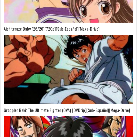
Aishiteruze Baby [26/26][720p][Sub-Español][Mega-Drive]
Grappler Baki: The Ultimate Fighter (OVA) [DVDrip][Sub-Español][Mega-Drive]