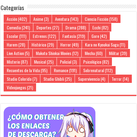
Categorías
Acción
(402)
Anime
(3)
Aventura
(143)
Ciencia Ficción
(158)
Comedia
(241)
Deportes
(27)
Drama
(288)
Ecchi
(82)
Escolar
(111)
Estrenos
(122)
Fantasía
(219)
Gore
(42)
Harem
(28)
Histórico
(29)
Horror
(49)
Kara no Kyoukai Saga
(11)
Live Action
(5)
Makoto Shinkai Movies
(12)
Mecha
(60)
Militar
(39)
Misterio
(87)
Musical
(25)
Policial
(3)
Psicológico
(82)
Recuentos de la Vida
(95)
Romance
(191)
Sobrenatural
(112)
Studio Colorido
(7)
Studio Ghibli
(25)
Supervivencia
(4)
Terror
(14)
Videojuegos
(21)