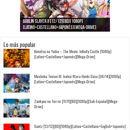
Goblin Slayer II [12/12][BD][1080p]
Jujutsu Kaisen: Kaigyoku/Gyokusetsu [1080p]
Kimi to, Nami ni Noretara [BD][1080p]
Nukitashi the Animation [11/11+OVAS][BD]
Kimi wa Houkago Insomnia [13/13][BD][1080p]
Getsuyoubi no Tawawa [12/12+Especiales][BD]
[Latino+Castellano+Japonés][Mega-Drive]
[Latino+Japonés][Mega-Drive]
[Latino+Castellano+Japonés][Mega-Drive]
[1080p][Sub-Español][Mega-Drive]
[Castellano+English+Japonés][Mega-Drive]
[1080p][Sub-Español][Mega-Drive]
Lo más popular
Kimetsu no Yaiba – The Movie: Infinity Castle [1080p]
[Latino+Castellano+Japonés][Mega-Drive]
Mushoku Tensei III: Isekai Ittara Honki Dasu [06/14][1080p]
[Latino+Castellano+Japonés][Mega-Drive]
Zankyou no Terror [11/11][BD][1080p][Sub-Español][Mega-
Drive]
Gantz [13/13][BD][1080p][Latino+Castellano+English+Japonés]