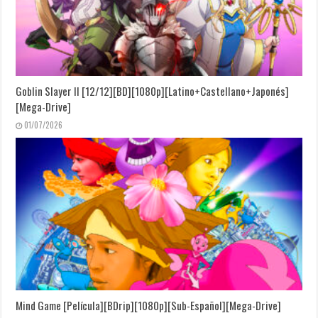
Goblin Slayer II [12/12][BD][1080p][Latino+Castellano+Japonés]
[Mega-Drive]
01/07/2026
Mind Game [Película][BDrip][1080p][Sub-Español][Mega-Drive]