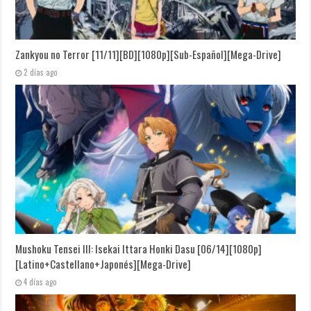
Zankyou no Terror [11/11][BD][1080p][Sub-Español][Mega-Drive]
2 días ago
Mushoku Tensei III: Isekai Ittara Honki Dasu [06/14][1080p]
[Latino+Castellano+Japonés][Mega-Drive]
4 días ago