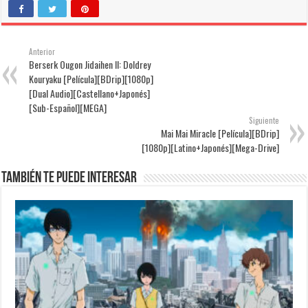
Anterior
Berserk Ougon Jidaihen II: Doldrey
Kouryaku [Película][BDrip][1080p]
[Dual Audio][Castellano+Japonés]
[Sub-Español][MEGA]
Siguiente
Mai Mai Miracle [Película][BDrip]
[1080p][Latino+Japonés][Mega-Drive]
También te puede interesar