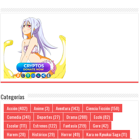
Categorías
Acción
(402)
Anime
(3)
Aventura
(143)
Ciencia Ficción
(158)
Comedia
(241)
Deportes
(27)
Drama
(288)
Ecchi
(82)
Escolar
(111)
Estrenos
(122)
Fantasía
(219)
Gore
(42)
Harem
(28)
Histórico
(29)
Horror
(49)
Kara no Kyoukai Saga
(11)