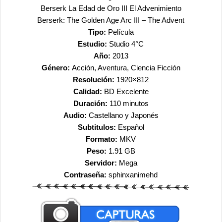
Berserk La Edad de Oro III El Advenimiento
Berserk: The Golden Age Arc III – The Advent
Tipo:
Película
Estudio:
Studio 4°C
Año:
2013
Género:
Acción, Aventura, Ciencia Ficción
Resolución:
1920×812
Calidad:
BD Excelente
Duración:
110 minutos
Audio:
Castellano y Japonés
Subtitulos:
Español
Formato:
MKV
Peso:
1.91 GB
Servidor:
Mega
Contraseña:
sphinxanimehd