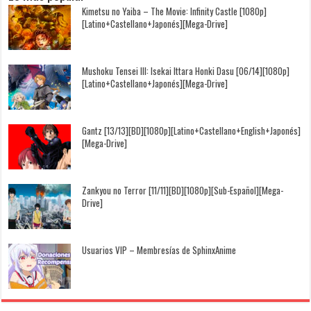
Kimetsu no Yaiba – The Movie: Infinity Castle [1080p]
[Latino+Castellano+Japonés][Mega-Drive]
Mushoku Tensei III: Isekai Ittara Honki Dasu [06/14][1080p]
[Latino+Castellano+Japonés][Mega-Drive]
Gantz [13/13][BD][1080p][Latino+Castellano+English+Japonés]
[Mega-Drive]
Zankyou no Terror [11/11][BD][1080p][Sub-Español][Mega-
Drive]
Usuarios VIP – Membresías de SphinxAnime