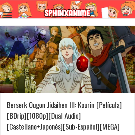
Berserk Ougon Jidaihen III: Kourin [Película]
[BDrip][1080p][Dual Audio]
[Castellano+Japonés][Sub-Español][MEGA]