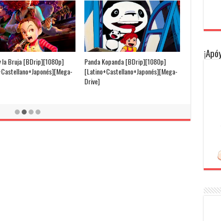
¡Apóy
y la Bruja [BDrip][1080p]
Panda Kopanda [BDrip][1080p]
+Castellano+Japonés][Mega-
[Latino+Castellano+Japonés][Mega-
Drive]