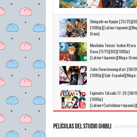
Shingeki no Kyojin [25/25][B
[1080p][Latino+Japonés][Me
Drive]
Mushoku Tensei: Isekai Ittara
Dasu [11/11][BD][1080p]
[Latino+Japonés][Mega-Drive
Zoku Owarimonogatari [06/0
[1080p][Sub-Español][Mega-
Fujimoto Tatsuki 17-26 [08/0
[1080p]
[Latino+Castellano+Japonés
Drive]
Películas del Studio Ghibli