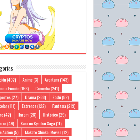
gorías
ción
(402)
Anime
(3)
Aventura
(143)
ncia Ficción
(158)
Comedia
(241)
portes
(27)
Drama
(288)
Ecchi
(82)
colar
(111)
Estrenos
(122)
Fantasía
(219)
re
(42)
Harem
(28)
Histórico
(29)
rror
(49)
Kara no Kyoukai Saga
(11)
e Action
(5)
Makoto Shinkai Movies
(12)