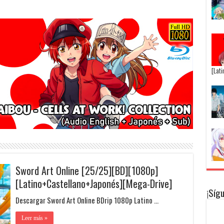
[Lat
Sword Art Online [25/25][BD][1080p]
[Latino+Castellano+Japonés][Mega-Drive]
¡Síg
Descargar Sword Art Online BDrip 1080p Latino …
Leer más »