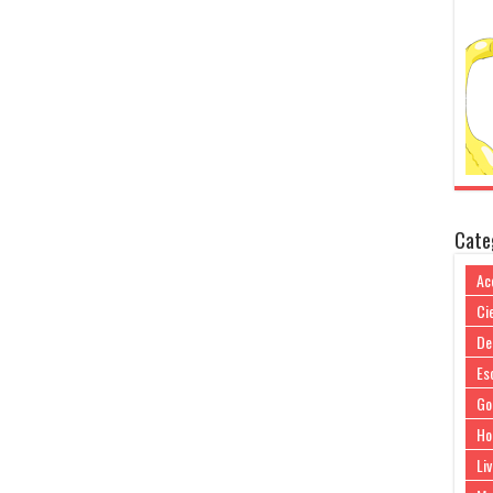
Cate
Ac
Cie
De
Es
Go
Ho
Liv