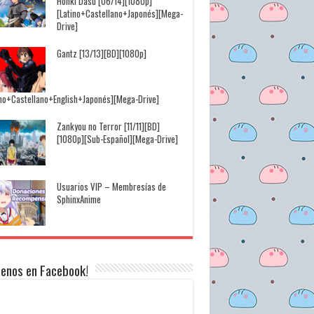
Honki Dasu [06/14][1080p]
[Latino+Castellano+Japonés][Mega-
Drive]
Gantz [13/13][BD][1080p]
ino+Castellano+English+Japonés][Mega-Drive]
Zankyou no Terror [11/11][BD]
[1080p][Sub-Español][Mega-Drive]
Usuarios VIP – Membresías de
SphinxAnime
uenos en Facebook!