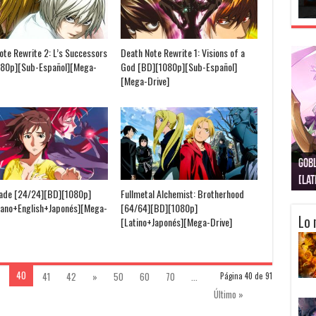
ote Rewrite 2: L’s Successors
Death Note Rewrite 1: Visions of a
080p][Sub-Español][Mega-
God [BD][1080p][Sub-Español]
[Mega-Drive]
Gobl
Juju
Kimi
Nuki
Kimi
Get
[La
[Lat
[La
[10
[Ca
[10
ade [24/24][BD][1080p]
Fullmetal Alchemist: Brotherhood
lano+English+Japonés][Mega-
[64/64][BD][1080p]
Lo 
[Latino+Japonés][Mega-Drive]
40
41
42
»
50
60
70
...
Página 40 de 91
Último »