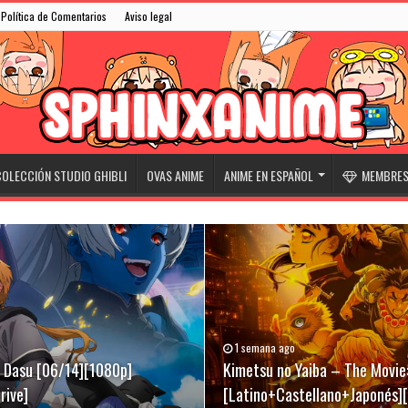
Política de Comentarios
Aviso legal
OLECCIÓN STUDIO GHIBLI
OVAS ANIME
ANIME EN ESPAÑOL
MEMBRESÍ
1 semana ago
31/05/2026
07/03/2026
ki Dasu [06/14][1080p]
][Latino+Castellano+Japonés]
[Latino+Castellano+Japonés]
Kimetsu no Yaiba – The Movie:
Niwatori Fighter (Rooster Fig
Evangelion Broadcast 30th An
rive]
[Latino+Castellano+Japonés]
[Latino+English+Japonés][Meg
[Sub-Español][Mega-Drive]