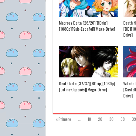
Macross Delta [26/26][BDrip]
Death N
[1080p][Sub-Español][Mega-Drive]
[BD][1
Drive]
Death Note [37/37][BDrip][1080p]
Witchbl
[Latino+Japonés][Mega-Drive]
[Castel
Drive]
« Primero
...
10
20
30
38
39