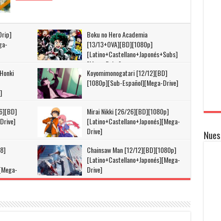
Drip]
Boku no Hero Academia
ga-
[13/13+OVA][BD][1080p]
[Latino+Castellano+Japonés+Subs]
[Mega-Drive]
 Honki
Koyomimonogatari [12/12][BD]
[1080p][Sub-Español][Mega-Drive]
]
6][BD]
Mirai Nikki [26/26][BD][1080p]
Drive]
[Latino+Castellano+Japonés][Mega-
Drive]
Nues
8]
Chainsaw Man [12/12][BD][1080p]
[Latino+Castellano+Japonés][Mega-
][Mega-
Drive]