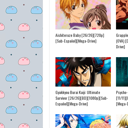
Aishiteruze Baby [26/26][720p]
Grapple
[Sub-Español][Mega-Drive]
(OVA) [
Drive]
Gyakkyou Burai Kaiji: Ultimate
Psycho-
Survivor [26/26][BD][1080p][Sub-
[11/11]
Español][Mega-Drive]
[Mega-D