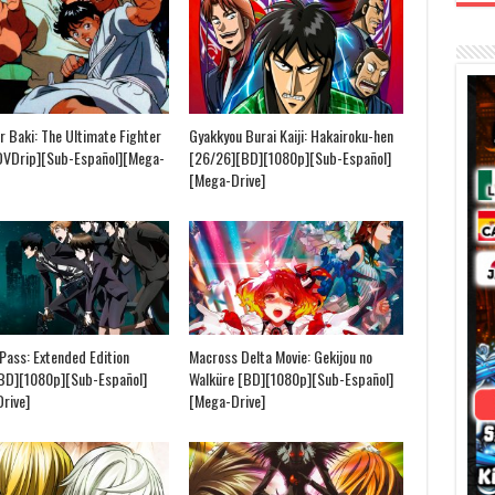
r Baki: The Ultimate Fighter
Gyakkyou Burai Kaiji: Hakairoku-hen
DVDrip][Sub-Español][Mega-
[26/26][BD][1080p][Sub-Español]
[Mega-Drive]
Pass: Extended Edition
Macross Delta Movie: Gekijou no
[BD][1080p][Sub-Español]
Walküre [BD][1080p][Sub-Español]
rive]
[Mega-Drive]