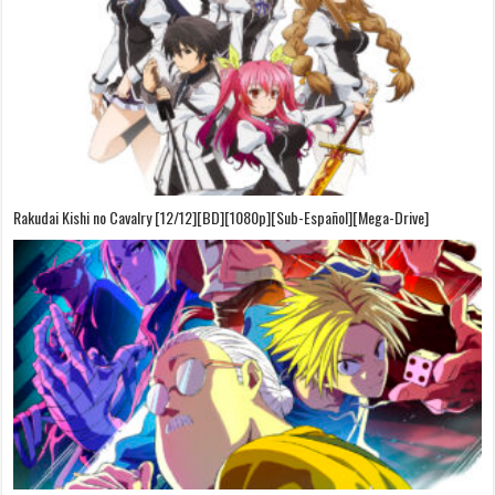
Rakudai Kishi no Cavalry [12/12][BD][1080p][Sub-Español][Mega-Drive]