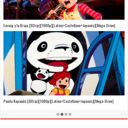
Puedo Escuchar el Mar [Película][BDrip][1080p][Dual Audio]
[Castellano+Japonés][Sub-Español][MEGA]
El Cuento de la Princesa Kaguya [BDrip][1080p][Latino+Castellano+Japonés]
[Mega-Drive]