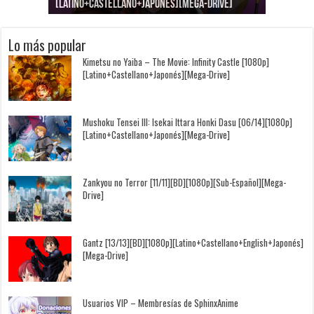
[Latino+Castellano+Japonés][Mega-Drive]
[Latino+Japonés][Mega-Drive]
[Latino+Castellano+Japonés][Mega-Drive]
[1080p][Sub-Español][Mega-Drive]
[Castellano+English+Japonés][Mega-Drive]
[1080p][Sub-Español][Mega-Drive]
Lo más popular
Kimetsu no Yaiba – The Movie: Infinity Castle [1080p]
[Latino+Castellano+Japonés][Mega-Drive]
Mushoku Tensei III: Isekai Ittara Honki Dasu [06/14][1080p]
[Latino+Castellano+Japonés][Mega-Drive]
Zankyou no Terror [11/11][BD][1080p][Sub-Español][Mega-
Drive]
Gantz [13/13][BD][1080p][Latino+Castellano+English+Japonés]
[Mega-Drive]
Usuarios VIP – Membresías de SphinxAnime