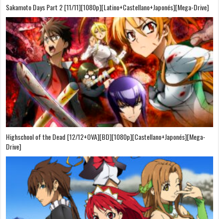
Sakamoto Days Part 2 [11/11][1080p][Latino+Castellano+Japonés][Mega-Drive]
Highschool of the Dead [12/12+OVA][BD][1080p][Castellano+Japonés][Mega-
Drive]