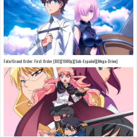
Fate/Grand Order: First Order [BD][1080p][Sub-Español][Mega-Drive]