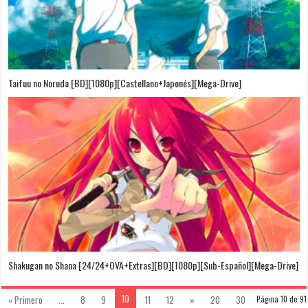
Taifuu no Noruda [BD][1080p][Castellano+Japonés][Mega-Drive]
Shakugan no Shana [24/24+OVA+Extras][BD][1080p][Sub-Español][Mega-Drive]
10
« Primero
...
8
9
11
12
»
20
30
Página 10 de 91