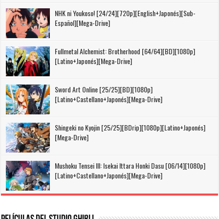
NHK ni Youkoso! [24/24][720p][English+Japonés][Sub-
Español][Mega-Drive]
Fullmetal Alchemist: Brotherhood [64/64][BD][1080p]
[Latino+Japonés][Mega-Drive]
Sword Art Online [25/25][BD][1080p]
[Latino+Castellano+Japonés][Mega-Drive]
Shingeki no Kyojin [25/25][BDrip][1080p][Latino+Japonés]
[Mega-Drive]
Mushoku Tensei III: Isekai Ittara Honki Dasu [06/14][1080p]
[Latino+Castellano+Japonés][Mega-Drive]