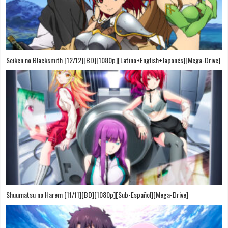
Seiken no Blacksmith [12/12][BD][1080p][Latino+English+Japonés][Mega-Drive]
Shuumatsu no Harem [11/11][BD][1080p][Sub-Español][Mega-Drive]