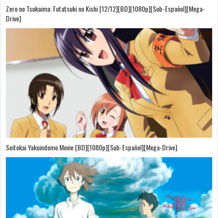
Zero no Tsukaima: Futatsuki no Kishi [12/12][BD][1080p][Sub-Español][Mega-
Drive]
Seitokai Yakuindomo Movie [BD][1080p][Sub-Español][Mega-Drive]