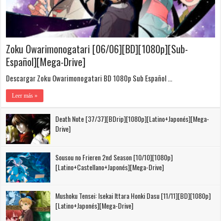
Zoku Owarimonogatari [06/06][BD][1080p][Sub-
Español][Mega-Drive]
Descargar Zoku Owarimonogatari BD 1080p Sub Español …
Leer más »
Death Note [37/37][BDrip][1080p][Latino+Japonés][Mega-
Drive]
Sousou no Frieren 2nd Season [10/10][1080p]
[Latino+Castellano+Japonés][Mega-Drive]
Mushoku Tensei: Isekai Ittara Honki Dasu [11/11][BD][1080p]
[Latino+Japonés][Mega-Drive]