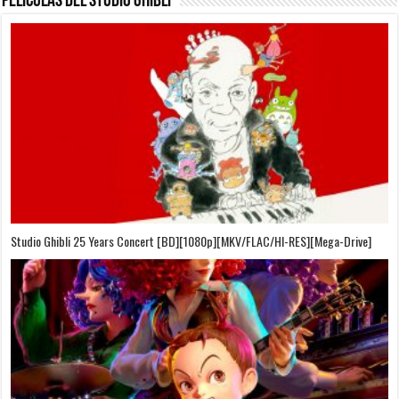
Películas del Studio Ghibli
On Your Mark [OVA][BDrip][1080p][Sub-Español][Sub-English][MEGA]