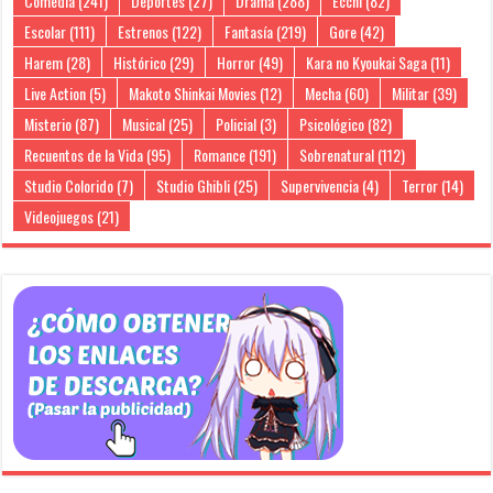
Comedia
(241)
Deportes
(27)
Drama
(288)
Ecchi
(82)
Escolar
(111)
Estrenos
(122)
Fantasía
(219)
Gore
(42)
Harem
(28)
Histórico
(29)
Horror
(49)
Kara no Kyoukai Saga
(11)
Live Action
(5)
Makoto Shinkai Movies
(12)
Mecha
(60)
Militar
(39)
Misterio
(87)
Musical
(25)
Policial
(3)
Psicológico
(82)
Recuentos de la Vida
(95)
Romance
(191)
Sobrenatural
(112)
Studio Colorido
(7)
Studio Ghibli
(25)
Supervivencia
(4)
Terror
(14)
Videojuegos
(21)