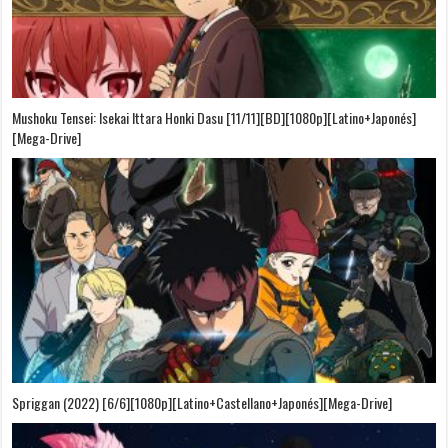
Mushoku Tensei: Isekai Ittara Honki Dasu [11/11][BD][1080p][Latino+Japonés]
[Mega-Drive]
Spriggan (2022) [6/6][1080p][Latino+Castellano+Japonés][Mega-Drive]