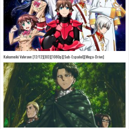
Kakumeiki Valvrave [12/12][BD][1080p][Sub-Español][Mega-Drive]