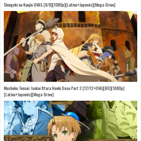
Shingeki no Kyojin OVAS [8/8][1080p][Latino+Japonés][Mega-Drive]
Mushoku Tensei: Isekai Ittara Honki Dasu Part 2 [12/12+OVA][BD][1080p]
[Latino+Japonés][Mega-Drive]