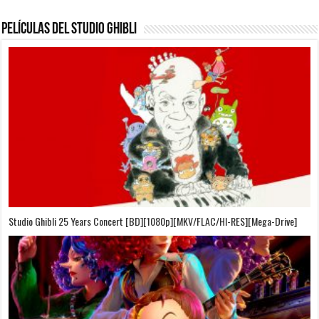
Películas del Studio Ghibli
On Your Mark [OVA][BDrip][1080p][Sub-Español][Sub-English][MEGA]