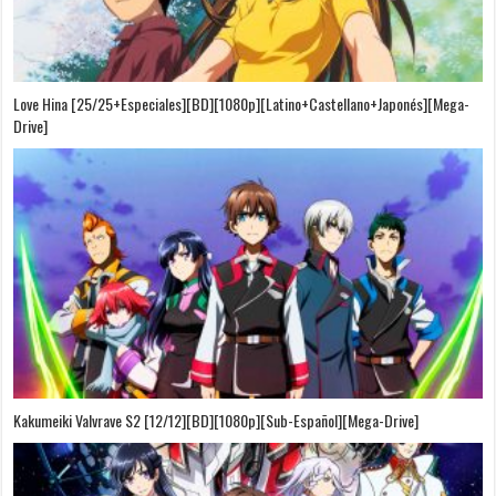
Love Hina [25/25+Especiales][BD][1080p][Latino+Castellano+Japonés][Mega-
Drive]
Kakumeiki Valvrave S2 [12/12][BD][1080p][Sub-Español][Mega-Drive]