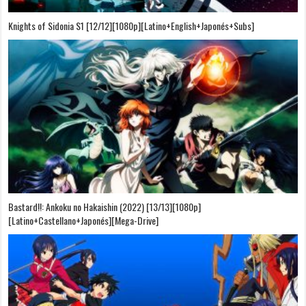
Knights of Sidonia S1 [12/12][1080p][Latino+English+Japonés+Subs]
Bastard!!: Ankoku no Hakaishin (2022) [13/13][1080p]
[Latino+Castellano+Japonés][Mega-Drive]