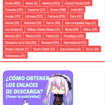
Acción
(402)
Anime
(3)
Aventura
(143)
Ciencia Ficción
(158)
Comedia
(241)
Deportes
(27)
Drama
(288)
Ecchi
(82)
Escolar
(111)
Estrenos
(122)
Fantasía
(219)
Gore
(42)
Harem
(28)
Histórico
(29)
Horror
(49)
Kara no Kyoukai Saga
(11)
Live Action
(5)
Makoto Shinkai Movies
(12)
Mecha
(60)
Militar
(39)
Misterio
(87)
Musical
(25)
Policial
(3)
Psicológico
(82)
Recuentos de la Vida
(95)
Romance
(191)
Sobrenatural
(112)
Studio Colorido
(7)
Studio Ghibli
(25)
Supervivencia
(4)
Terror
(14)
Videojuegos
(21)