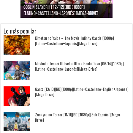
Goblin Slayer II [12/12][BD][1080p]
Jujutsu Kaisen: Kaigyoku/Gyokusetsu [1080p]
Kimi to, Nami ni Noretara [BD][1080p]
Nukitashi the Animation [11/11+OVAS][BD]
Kimi wa Houkago Insomnia [13/13][BD][1080p]
Getsuyoubi no Tawawa [12/12+Especiales][BD]
[Latino+Castellano+Japonés][Mega-Drive]
[Latino+Japonés][Mega-Drive]
[Latino+Castellano+Japonés][Mega-Drive]
[1080p][Sub-Español][Mega-Drive]
[Castellano+English+Japonés][Mega-Drive]
[1080p][Sub-Español][Mega-Drive]
Lo más popular
Kimetsu no Yaiba – The Movie: Infinity Castle [1080p]
[Latino+Castellano+Japonés][Mega-Drive]
Mushoku Tensei III: Isekai Ittara Honki Dasu [06/14][1080p]
[Latino+Castellano+Japonés][Mega-Drive]
Gantz [13/13][BD][1080p][Latino+Castellano+English+Japonés]
[Mega-Drive]
Zankyou no Terror [11/11][BD][1080p][Sub-Español][Mega-
Drive]