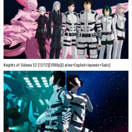
Knights of Sidonia S2 [12/12][1080p][Latino+English+Japonés+Subs]