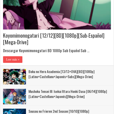
Koyomimonogatari [12/12][BD][1080p][Sub-Español]
[Mega-Drive]
Descargar Koyomimonogatari BD 1080p Sub Español Sub …
Leer más »
Boku no Hero Academia [13/13+OVA][BD][1080p]
[Latino+Castellano+Japonés+Subs][Mega-Drive]
Mushoku Tensei III: Isekai Ittara Honki Dasu [06/14][1080p]
[Latino+Castellano+Japonés][Mega-Drive]
Sousou no Frieren 2nd Season [10/10][1080p]