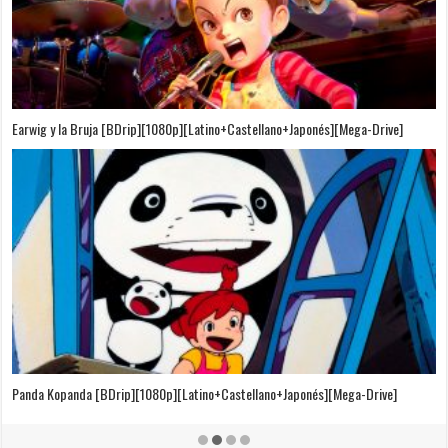
Puedo Escuchar el Mar [Película][BDrip][1080p][Dual Audio]
[Castellano+Japonés][Sub-Español][MEGA]
El Cuento de la Princesa Kaguya [BDrip][1080p][Latino+Castellano+Japonés]
[Mega-Drive]