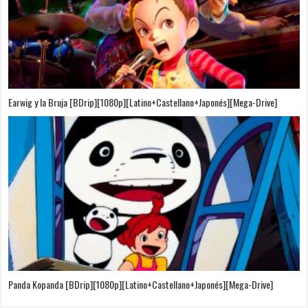
Puedo Escuchar el Mar [Película][BDrip][1080p][Dual Audio]
[Castellano+Japonés][Sub-Español][MEGA]
El Cuento de la Princesa Kaguya [BDrip][1080p][Latino+Castellano+Japonés]