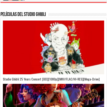
Películas del Studio Ghibli
On Your Mark [OVA][BDrip][1080p][Sub-Español][Sub-English][MEGA]