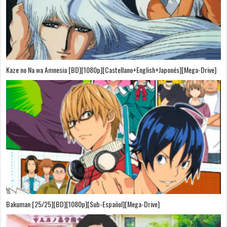
Kaze no Na wa Amnesia [BD][1080p][Castellano+English+Japonés][Mega-Drive]
Bakuman [25/25][BD][1080p][Sub-Español][Mega-Drive]