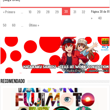
30
« Primero
...
10
20
28
29
31
32
Página 30 de 91
»
40
50
60
...
Último »
Recomendado