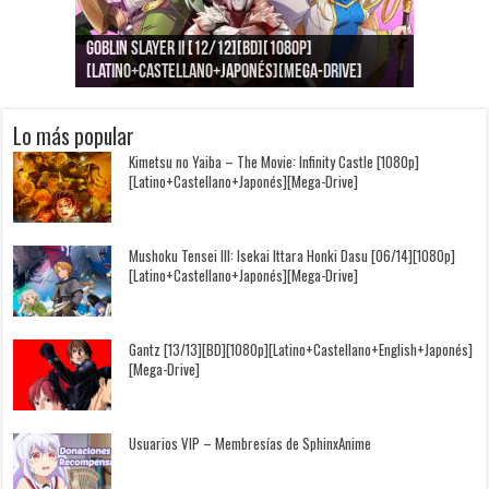
Goblin Slayer II [12/12][BD][1080p]
Jujutsu Kaisen: Kaigyoku/Gyokusetsu [1080p]
Kimi to, Nami ni Noretara [BD][1080p]
Nukitashi the Animation [11/11+OVAS][BD]
Kimi wa Houkago Insomnia [13/13][BD][1080p]
Getsuyoubi no Tawawa [12/12+Especiales][BD]
[Latino+Castellano+Japonés][Mega-Drive]
[Latino+Japonés][Mega-Drive]
[Latino+Castellano+Japonés][Mega-Drive]
[1080p][Sub-Español][Mega-Drive]
[Castellano+English+Japonés][Mega-Drive]
[1080p][Sub-Español][Mega-Drive]
Lo más popular
Kimetsu no Yaiba – The Movie: Infinity Castle [1080p]
[Latino+Castellano+Japonés][Mega-Drive]
Mushoku Tensei III: Isekai Ittara Honki Dasu [06/14][1080p]
[Latino+Castellano+Japonés][Mega-Drive]
Gantz [13/13][BD][1080p][Latino+Castellano+English+Japonés]
[Mega-Drive]
Usuarios VIP – Membresías de SphinxAnime