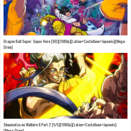
Dragon Ball Super: Super Hero [BD][1080p][Latino+Castellano+Japonés][Mega-
Drive]
Shuumatsu no Walküre II Part 2 [5/5][1080p][Latino+Castellano+Japonés]
[Mega-Drive]