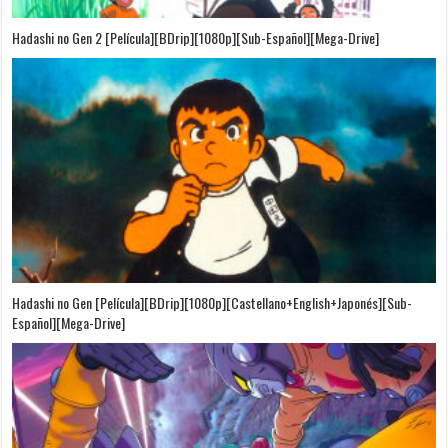
Hadashi no Gen 2 [Película][BDrip][1080p][Sub-Español][Mega-Drive]
Hadashi no Gen [Película][BDrip][1080p][Castellano+English+Japonés][Sub-
Español][Mega-Drive]