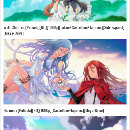
Wolf Children [Película][BD][1080p][Latino+Castellano+Japonés][Sub-Español]
[Mega-Drive]
Harmony [Película][BD][1080p][Castellano+Japonés][Mega-Drive]