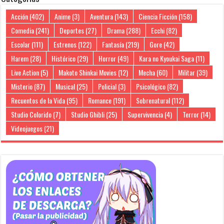
Acción
(402)
Anime
(3)
Aventura
(143)
Ciencia Ficción
(158)
Comedia
(241)
Deportes
(27)
Drama
(288)
Ecchi
(82)
Escolar
(111)
Estrenos
(122)
Fantasía
(219)
Gore
(42)
Harem
(28)
Histórico
(29)
Horror
(49)
Kara no Kyoukai Saga
(11)
Live Action
(5)
Makoto Shinkai Movies
(12)
Mecha
(60)
Militar
(39)
Misterio
(87)
Musical
(25)
Policial
(3)
Psicológico
(82)
Recuentos de la Vida
(95)
Romance
(191)
Sobrenatural
(112)
Studio Colorido
(7)
Studio Ghibli
(25)
Supervivencia
(4)
Terror
(14)
Videojuegos
(21)