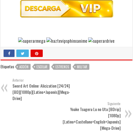
Etiquetas
ACCIÓN
ESCOLAR
ESTRENOS
MILITAR
Anterior
Sword Art Online: Alicization [24/24]
[BD][1080p][Latino+Japonés][Mega-
Drive]
Siguiente
Yoake Tsugeru Lu no Uta [BDrip]
[1080p]
[Latino+Castellano+English+Japonés]
[Mega-Drive]