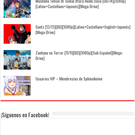
Mushoku Tensei III: Isekai Ittara Honki Dasu [06/14][1080p]
[Latino+Castellano+Japonés][Mega-Drive]
Gantz [13/13][BD][1080p][Latino+Castellano+English+Japonés]
[Mega-Drive]
Zankyou no Terror [11/11][BD][1080p][Sub-Español][Mega-
Drive]
Usuarios VIP – Membresías de SphinxAnime
¡Síguenos en Facebook!