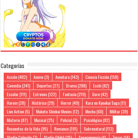
Categorías
Acción
(402)
Anime
(3)
Aventura
(143)
Ciencia Ficción
(158)
Comedia
(241)
Deportes
(27)
Drama
(288)
Ecchi
(82)
Escolar
(111)
Estrenos
(122)
Fantasía
(219)
Gore
(42)
Harem
(28)
Histórico
(29)
Horror
(49)
Kara no Kyoukai Saga
(11)
Live Action
(5)
Makoto Shinkai Movies
(12)
Mecha
(60)
Militar
(39)
Misterio
(87)
Musical
(25)
Policial
(3)
Psicológico
(82)
Recuentos de la Vida
(95)
Romance
(191)
Sobrenatural
(112)
Studio Colorido
(7)
Studio Ghibli
(25)
Supervivencia
(4)
Terror
(14)