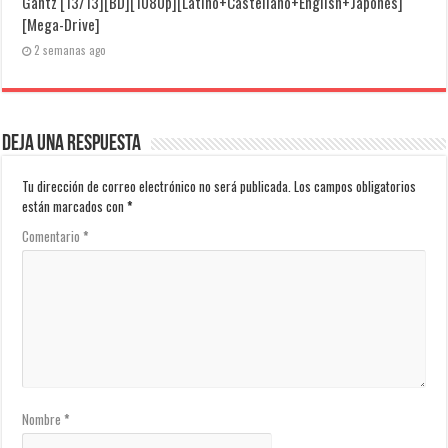
Gantz [13/13][BD][1080p][Latino+Castellano+English+Japonés]
[Mega-Drive]
2 semanas ago
Deja una respuesta
Tu dirección de correo electrónico no será publicada.
Los campos obligatorios
están marcados con
*
Comentario
*
Nombre
*