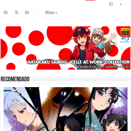
52
»
60
70
80
...
Último »
Recomendado