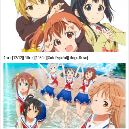
Aiura [12/12][BDrip][1080p][Sub-Español][Mega-Drive]