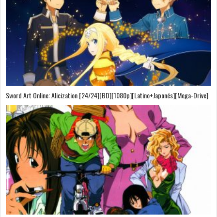
Sword Art Online: Alicization [24/24][BD][1080p][Latino+Japonés][Mega-Drive]