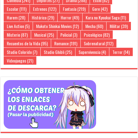
Comedia
(241)
Deportes
(27)
Drama
(288)
Ecchi
(82)
Escolar
(111)
Estrenos
(122)
Fantasía
(219)
Gore
(42)
Harem
(28)
Histórico
(29)
Horror
(49)
Kara no Kyoukai Saga
(11)
Live Action
(5)
Makoto Shinkai Movies
(12)
Mecha
(60)
Militar
(39)
Misterio
(87)
Musical
(25)
Policial
(3)
Psicológico
(82)
Recuentos de la Vida
(95)
Romance
(191)
Sobrenatural
(112)
Studio Colorido
(7)
Studio Ghibli
(25)
Supervivencia
(4)
Terror
(14)
Videojuegos
(21)