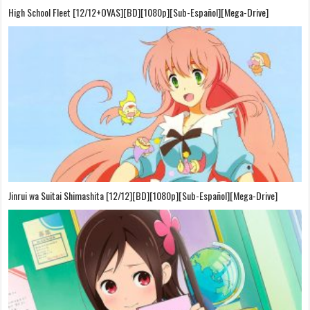
High School Fleet [12/12+OVAS][BD][1080p][Sub-Español][Mega-Drive]
Jinrui wa Suitai Shimashita [12/12][BD][1080p][Sub-Español][Mega-Drive]