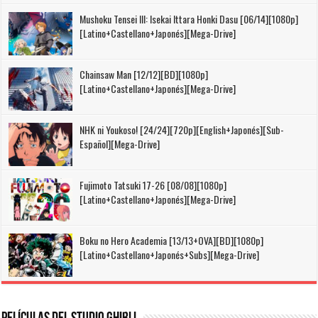
Mushoku Tensei III: Isekai Ittara Honki Dasu [06/14][1080p]
[Latino+Castellano+Japonés][Mega-Drive]
Chainsaw Man [12/12][BD][1080p]
[Latino+Castellano+Japonés][Mega-Drive]
NHK ni Youkoso! [24/24][720p][English+Japonés][Sub-
Español][Mega-Drive]
Fujimoto Tatsuki 17-26 [08/08][1080p]
[Latino+Castellano+Japonés][Mega-Drive]
Boku no Hero Academia [13/13+OVA][BD][1080p]
[Latino+Castellano+Japonés+Subs][Mega-Drive]