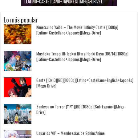
[Latino+Castellano+Japonés][Mega-Drive]
[Latino+Japonés][Mega-Drive]
[Latino+Castellano+Japonés][Mega-Drive]
[1080p][Sub-Español][Mega-Drive]
[Castellano+English+Japonés][Mega-Drive]
[1080p][Sub-Español][Mega-Drive]
Lo más popular
Kimetsu no Yaiba – The Movie: Infinity Castle [1080p]
[Latino+Castellano+Japonés][Mega-Drive]
Mushoku Tensei III: Isekai Ittara Honki Dasu [06/14][1080p]
[Latino+Castellano+Japonés][Mega-Drive]
Gantz [13/13][BD][1080p][Latino+Castellano+English+Japonés]
[Mega-Drive]
Zankyou no Terror [11/11][BD][1080p][Sub-Español][Mega-
Drive]
Usuarios VIP – Membresías de SphinxAnime