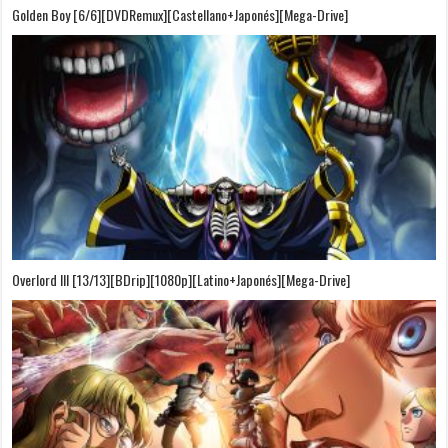
Golden Boy [6/6][DVDRemux][Castellano+Japonés][Mega-Drive]
Overlord III [13/13][BDrip][1080p][Latino+Japonés][Mega-Drive]