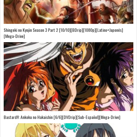
Shingeki no Kyojin Season 3 Part 2 [10/10][BDrip][1080p][Latino+Japonés]
[Mega-Drive]
Bastard!!: Ankoku no Hakaishin [6/6][DVDrip][Sub-Español][Mega-Drive]