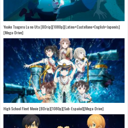
Yoake Tsugeru Lu no Uta [BDrip][1080p][Latino+Castellano+English+Japonés]
[Mega-Drive]
High School Fleet Movie [BDrip][1080p][Sub-Español][Mega-Drive]