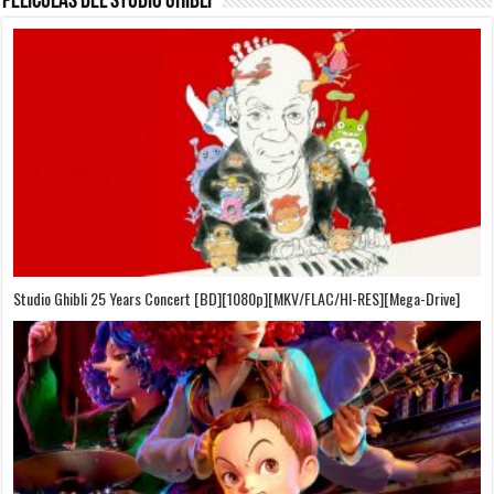
Películas del Studio Ghibli
On Your Mark [OVA][BDrip][1080p][Sub-Español][Sub-English][MEGA]