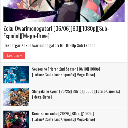
Zoku Owarimonogatari [06/06][BD][1080p][Sub-
Español][Mega-Drive]
Descargar Zoku Owarimonogatari BD 1080p Sub Español …
Leer más »
Sousou no Frieren 2nd Season [10/10][1080p]
[Latino+Castellano+Japonés][Mega-Drive]
Shingeki no Kyojin [25/25][BDrip][1080p][Latino+Japonés]
[Mega-Drive]
Kimetsu no Yaiba [26/26][BDrip][1080p]
[Latino+Castellano+Japonés][Mega-Drive]