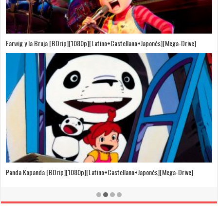
Puedo Escuchar el Mar [Película][BDrip][1080p][Dual Audio]
[Castellano+Japonés][Sub-Español][MEGA]
El Cuento de la Princesa Kaguya [BDrip][1080p][Latino+Castellano+Japonés]
[Mega-Drive]