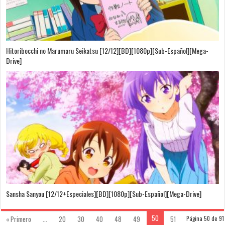
Hitoribocchi no Marumaru Seikatsu [12/12][BD][1080p][Sub-Español][Mega-
Drive]
Sansha Sanyou [12/12+Especiales][BD][1080p][Sub-Español][Mega-Drive]
50
« Primero
...
20
30
40
48
49
51
Página 50 de 91