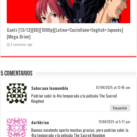
Gantz [13/13][BD][1080p][Latino+Castellano+English+Japonés]
[Mega-Drive]
3 semanas ago
5 Comentarios
Soberano Inamovible
07/04/2025 at 12:45 am
Podrían subir la 4ta temporada y la película The Sacred
Kingdom
Responder
darkbrian
11/04/2025 at 5:17 pm
Buenas excelente aporte muchas gracias, pero podrían subir la
4ta temporada y la película The Sacred Kingdom