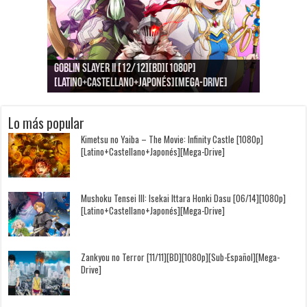
Goblin Slayer II [12/12][BD][1080p]
Jujutsu Kaisen: Kaigyoku/Gyokusetsu [1080p]
Kimi to, Nami ni Noretara [BD][1080p]
Nukitashi the Animation [11/11+OVAS][BD]
Kimi wa Houkago Insomnia [13/13][BD][1080p]
Getsuyoubi no Tawawa [12/12+Especiales][BD]
[Latino+Castellano+Japonés][Mega-Drive]
[Latino+Japonés][Mega-Drive]
[Latino+Castellano+Japonés][Mega-Drive]
[1080p][Sub-Español][Mega-Drive]
[Castellano+English+Japonés][Mega-Drive]
[1080p][Sub-Español][Mega-Drive]
Lo más popular
Kimetsu no Yaiba – The Movie: Infinity Castle [1080p]
[Latino+Castellano+Japonés][Mega-Drive]
Mushoku Tensei III: Isekai Ittara Honki Dasu [06/14][1080p]
[Latino+Castellano+Japonés][Mega-Drive]
Zankyou no Terror [11/11][BD][1080p][Sub-Español][Mega-
Drive]