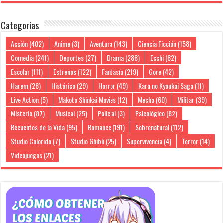
Categorías
Acción
(402)
Anime
(3)
Aventura
(143)
Ciencia Ficción
(158)
Comedia
(241)
Deportes
(27)
Drama
(288)
Ecchi
(82)
Escolar
(111)
Estrenos
(122)
Fantasía
(219)
Gore
(42)
Harem
(28)
Histórico
(29)
Horror
(49)
Kara no Kyoukai Saga
(11)
Live Action
(5)
Makoto Shinkai Movies
(12)
Mecha
(60)
Militar
(39)
Misterio
(87)
Musical
(25)
Policial
(3)
Psicológico
(82)
Recuentos de la Vida
(95)
Romance
(191)
Sobrenatural
(112)
Studio Colorido
(7)
Studio Ghibli
(25)
Supervivencia
(4)
Terror
(14)
Videojuegos
(21)