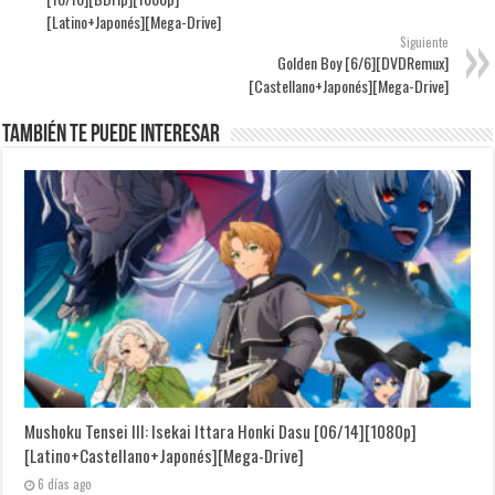
[Latino+Japonés][Mega-Drive]
Siguiente
Golden Boy [6/6][DVDRemux]
[Castellano+Japonés][Mega-Drive]
También te puede interesar
Mushoku Tensei III: Isekai Ittara Honki Dasu [06/14][1080p]
[Latino+Castellano+Japonés][Mega-Drive]
6 días ago