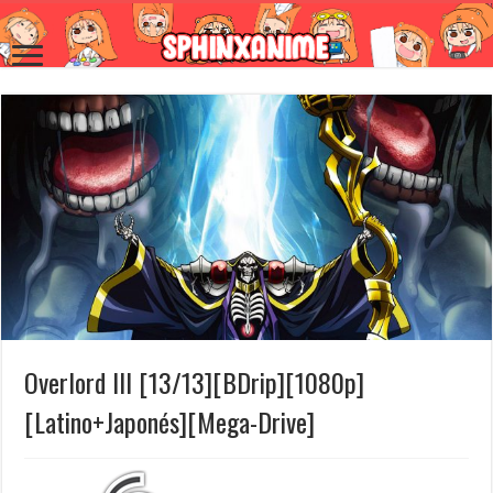
Overlord III [13/13][BDrip][1080p]
[Latino+Japonés][Mega-Drive]