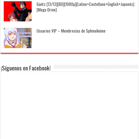
Gantz [13/13][BD][1080p][Latino+Castellano+English+Japonés]
[Mega-Drive]
Usuarios VIP – Membresías de SphinxAnime
¡Síguenos en Facebook!