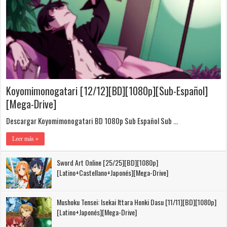
Koyomimonogatari [12/12][BD][1080p][Sub-Español]
[Mega-Drive]
Descargar Koyomimonogatari BD 1080p Sub Español Sub …
Leer más »
Sword Art Online [25/25][BD][1080p]
[Latino+Castellano+Japonés][Mega-Drive]
Mushoku Tensei: Isekai Ittara Honki Dasu [11/11][BD][1080p]
[Latino+Japonés][Mega-Drive]