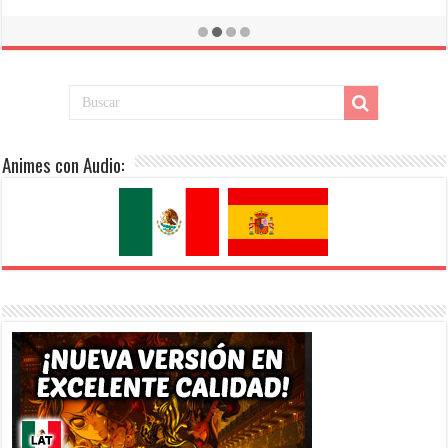
El Cuento de la Princesa Kaguya [BDrip][1080p][Latino+Castellano+Japonés]
[Mega-Drive]
Animes con Audio: