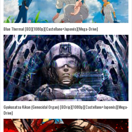
Blue Thermal [BD][1080p][Castellano+Japonés][Mega-Drive]
Gyakusatsu Kikan (Genocidal Organ) [BDrip][1080p][Castellano+Japonés][Mega-
Drive]