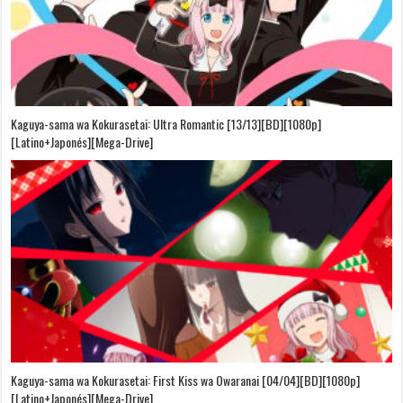
Kaguya-sama wa Kokurasetai: Ultra Romantic [13/13][BD][1080p]
[Latino+Japonés][Mega-Drive]
Kaguya-sama wa Kokurasetai: First Kiss wa Owaranai [04/04][BD][1080p]
[Latino+Japonés][Mega-Drive]