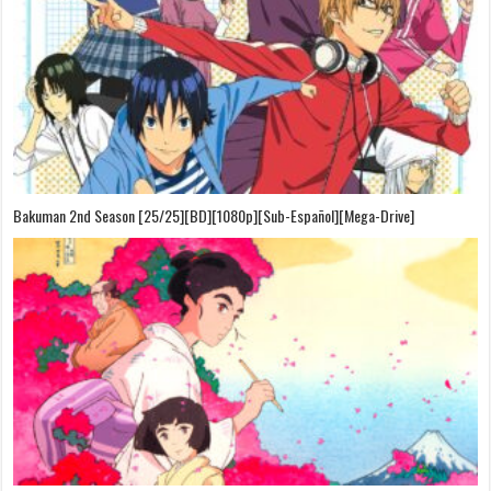
Bakuman 2nd Season [25/25][BD][1080p][Sub-Español][Mega-Drive]