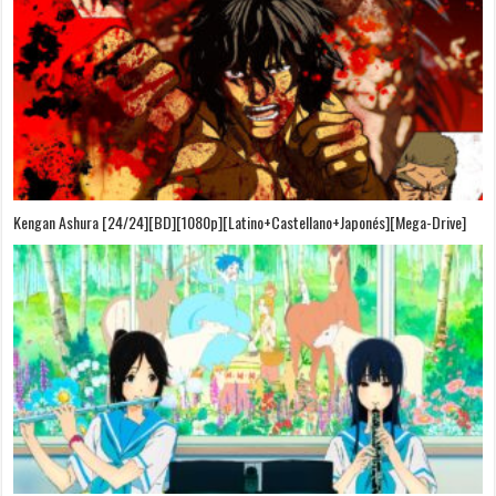
Kengan Ashura [24/24][BD][1080p][Latino+Castellano+Japonés][Mega-Drive]