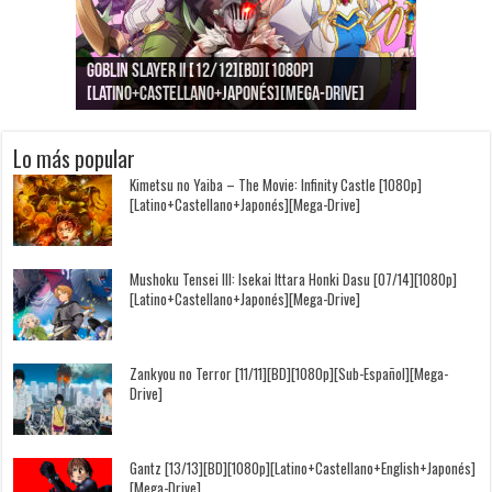
Goblin Slayer II [12/12][BD][1080p]
Jujutsu Kaisen: Kaigyoku/Gyokusetsu [1080p]
Kimi to, Nami ni Noretara [BD][1080p]
Nukitashi the Animation [11/11+OVAS][BD]
Kimi wa Houkago Insomnia [13/13][BD][1080p]
Getsuyoubi no Tawawa [12/12+Especiales][BD]
[Latino+Castellano+Japonés][Mega-Drive]
[Latino+Japonés][Mega-Drive]
[Latino+Castellano+Japonés][Mega-Drive]
[1080p][Sub-Español][Mega-Drive]
[Castellano+English+Japonés][Mega-Drive]
[1080p][Sub-Español][Mega-Drive]
Lo más popular
Kimetsu no Yaiba – The Movie: Infinity Castle [1080p]
[Latino+Castellano+Japonés][Mega-Drive]
Mushoku Tensei III: Isekai Ittara Honki Dasu [07/14][1080p]
[Latino+Castellano+Japonés][Mega-Drive]
Zankyou no Terror [11/11][BD][1080p][Sub-Español][Mega-
Drive]
Gantz [13/13][BD][1080p][Latino+Castellano+English+Japonés]
[Mega-Drive]