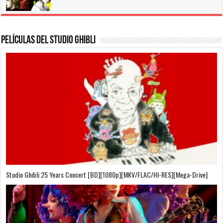
Películas del Studio Ghibli
On Your Mark [OVA][BDrip][1080p][Sub-Español][Sub-English][MEGA]