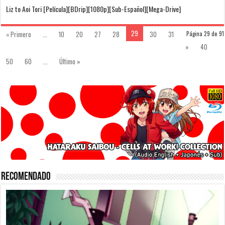
Liz to Aoi Tori [Película][BDrip][1080p][Sub-Español][Mega-Drive]
29
« Primero
...
10
20
27
28
30
31
Página 29 de 91
»
40
50
60
...
Último »
Recomendado