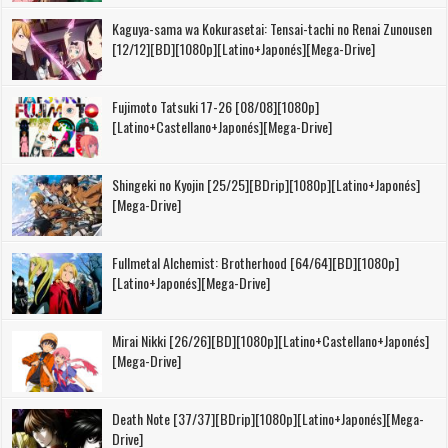
Kaguya-sama wa Kokurasetai: Tensai-tachi no Renai Zunousen
[12/12][BD][1080p][Latino+Japonés][Mega-Drive]
Fujimoto Tatsuki 17-26 [08/08][1080p]
[Latino+Castellano+Japonés][Mega-Drive]
Shingeki no Kyojin [25/25][BDrip][1080p][Latino+Japonés]
[Mega-Drive]
Fullmetal Alchemist: Brotherhood [64/64][BD][1080p]
[Latino+Japonés][Mega-Drive]
Mirai Nikki [26/26][BD][1080p][Latino+Castellano+Japonés]
[Mega-Drive]
Death Note [37/37][BDrip][1080p][Latino+Japonés][Mega-
Drive]