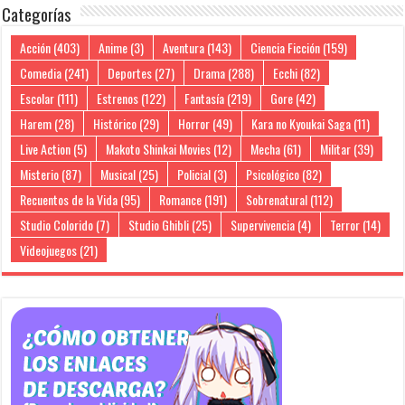
Categorías
Acción
(403)
Anime
(3)
Aventura
(143)
Ciencia Ficción
(159)
Comedia
(241)
Deportes
(27)
Drama
(288)
Ecchi
(82)
Escolar
(111)
Estrenos
(122)
Fantasía
(219)
Gore
(42)
Harem
(28)
Histórico
(29)
Horror
(49)
Kara no Kyoukai Saga
(11)
Live Action
(5)
Makoto Shinkai Movies
(12)
Mecha
(61)
Militar
(39)
Misterio
(87)
Musical
(25)
Policial
(3)
Psicológico
(82)
Recuentos de la Vida
(95)
Romance
(191)
Sobrenatural
(112)
Studio Colorido
(7)
Studio Ghibli
(25)
Supervivencia
(4)
Terror
(14)
Videojuegos
(21)