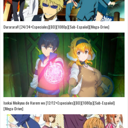
Durarara!! [24/24+Especiales][BD][1080p][Sub-Español][Mega-Drive]
Isekai Meikyuu de Harem wo [12/12+Especiales][BD][1080p][Sub-Español]
[Mega-Drive]