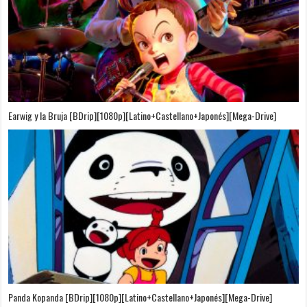
Puedo Escuchar el Mar [Película][BDrip][1080p][Dual Audio]
[Castellano+Japonés][Sub-Español][MEGA]