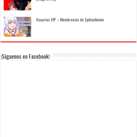
Usuarios VIP – Membresías de SphinxAnime
¡Síguenos en Facebook!