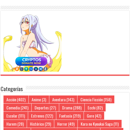
Categorías
Acción
(402)
Anime
(3)
Aventura
(143)
Ciencia Ficción
(158)
Comedia
(241)
Deportes
(27)
Drama
(288)
Ecchi
(82)
Escolar
(111)
Estrenos
(122)
Fantasía
(219)
Gore
(42)
Harem
(28)
Histórico
(29)
Horror
(49)
Kara no Kyoukai Saga
(11)