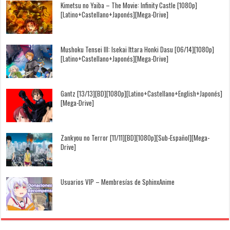
Kimetsu no Yaiba – The Movie: Infinity Castle [1080p]
[Latino+Castellano+Japonés][Mega-Drive]
Mushoku Tensei III: Isekai Ittara Honki Dasu [06/14][1080p]
[Latino+Castellano+Japonés][Mega-Drive]
Gantz [13/13][BD][1080p][Latino+Castellano+English+Japonés]
[Mega-Drive]
Zankyou no Terror [11/11][BD][1080p][Sub-Español][Mega-
Drive]
Usuarios VIP – Membresías de SphinxAnime