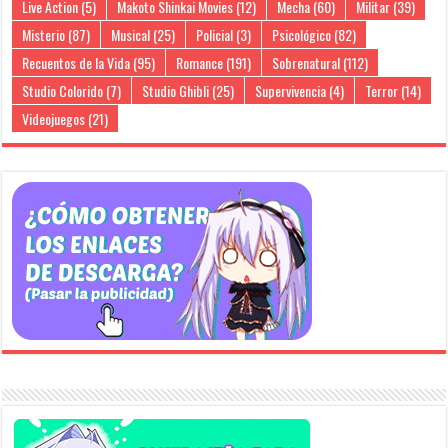
Live Action
(5)
Makoto Shinkai Movies
(12)
Mecha
(60)
Militar
(39)
Misterio
(87)
Musical
(25)
Policial
(3)
Psicológico
(82)
Recuentos de la Vida
(95)
Romance
(191)
Sobrenatural
(112)
Studio Colorido
(7)
Studio Ghibli
(25)
Supervivencia
(4)
Terror
(14)
Videojuegos
(21)