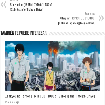
Bio Hunter (1995) [DVDrip][480p]
[Sub-Español][Mega-Drive]
Siguiente
Gleipnir [13/13][BD][1080p]
[Latino+Japonés][Mega-Drive]
También te puede interesar
Zankyou no Terror [11/11][BD][1080p][Sub-Español][Mega-Drive]
2 días ago