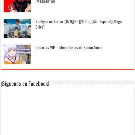
[Mega-Drive]
Zankyou no Terror [11/11][BD][1080p][Sub-Español][Mega-
Drive]
Usuarios VIP – Membresías de SphinxAnime
¡Síguenos en Facebook!