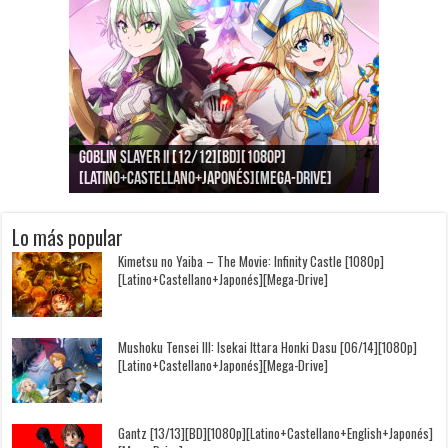
Goblin Slayer II [12/12][BD][1080p]
Jujutsu Kaisen: Kaigyoku/Gyokusetsu [1080p]
Kimi to, Nami ni Noretara [BD][1080p]
Nukitashi the Animation [11/11+OVAS][BD]
Kimi wa Houkago Insomnia [13/13][BD][1080p]
Getsuyoubi no Tawawa [12/12+Especiales][BD]
[Latino+Castellano+Japonés][Mega-Drive]
[Latino+Japonés][Mega-Drive]
[Latino+Castellano+Japonés][Mega-Drive]
[1080p][Sub-Español][Mega-Drive]
[Castellano+English+Japonés][Mega-Drive]
[1080p][Sub-Español][Mega-Drive]
Lo más popular
Kimetsu no Yaiba – The Movie: Infinity Castle [1080p]
[Latino+Castellano+Japonés][Mega-Drive]
Mushoku Tensei III: Isekai Ittara Honki Dasu [06/14][1080p]
[Latino+Castellano+Japonés][Mega-Drive]
Gantz [13/13][BD][1080p][Latino+Castellano+English+Japonés]