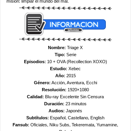
misión: limpiar el mundo del mal.
Nombre:
Triage X
Tipo:
Serie
Episodios:
10 + OVA (Recollection XOXO)
Estudio:
Xebec
Año:
2015
Género:
Acción, Aventura, Ecchi
Resolución:
1920×1080
Calidad:
Blu-ray Excelente Sin Censura
Duración:
23 minutos
Audios:
Japonés
Subtítulos:
Español, Castell
ano, English
Fansub:
Oficiales, Niku Subs, Tekeremata, Yumamine,