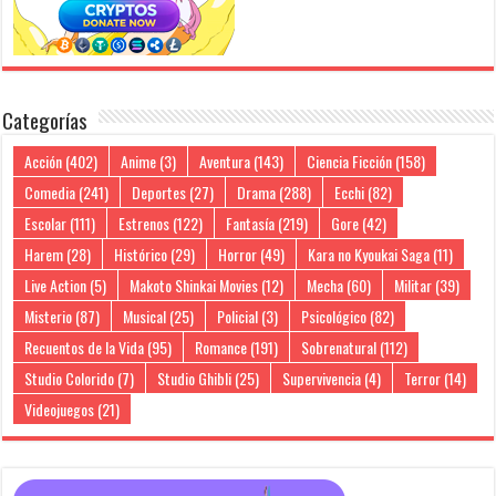
Categorías
Acción
(402)
Anime
(3)
Aventura
(143)
Ciencia Ficción
(158)
Comedia
(241)
Deportes
(27)
Drama
(288)
Ecchi
(82)
Escolar
(111)
Estrenos
(122)
Fantasía
(219)
Gore
(42)
Harem
(28)
Histórico
(29)
Horror
(49)
Kara no Kyoukai Saga
(11)
Live Action
(5)
Makoto Shinkai Movies
(12)
Mecha
(60)
Militar
(39)
Misterio
(87)
Musical
(25)
Policial
(3)
Psicológico
(82)
Recuentos de la Vida
(95)
Romance
(191)
Sobrenatural
(112)
Studio Colorido
(7)
Studio Ghibli
(25)
Supervivencia
(4)
Terror
(14)
Videojuegos
(21)