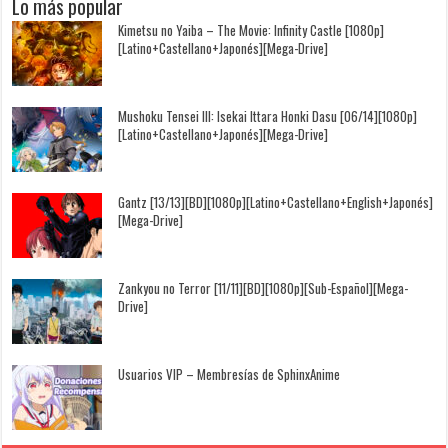
Lo más popular
Kimetsu no Yaiba – The Movie: Infinity Castle [1080p]
[Latino+Castellano+Japonés][Mega-Drive]
Mushoku Tensei III: Isekai Ittara Honki Dasu [06/14][1080p]
[Latino+Castellano+Japonés][Mega-Drive]
Gantz [13/13][BD][1080p][Latino+Castellano+English+Japonés]
[Mega-Drive]
Zankyou no Terror [11/11][BD][1080p][Sub-Español][Mega-
Drive]
Usuarios VIP – Membresías de SphinxAnime