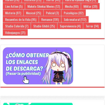
Live Action
(5)
Makoto Shinkai Movies
(12)
Mecha
(60)
Militar
(39)
Misterio
(87)
Musical
(25)
Policial
(3)
Psicológico
(82)
Recuentos de la Vida
(95)
Romance
(191)
Sobrenatural
(112)
Studio Colorido
(7)
Studio Ghibli
(25)
Supervivencia
(4)
Terror
(14)
Videojuegos
(21)