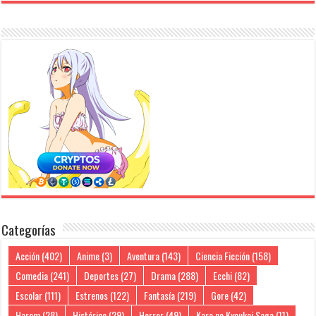
Categorías
Acción
(402)
Anime
(3)
Aventura
(143)
Ciencia Ficción
(158)
Comedia
(241)
Deportes
(27)
Drama
(288)
Ecchi
(82)
Escolar
(111)
Estrenos
(122)
Fantasía
(219)
Gore
(42)
Harem
(28)
Histórico
(29)
Horror
(49)
Kara no Kyoukai Saga
(11)