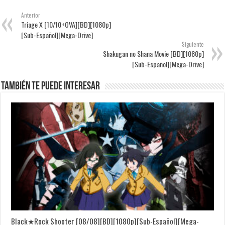
Anterior
Triage X [10/10+OVA][BD][1080p]
[Sub-Español][Mega-Drive]
Siguiente
Shakugan no Shana Movie [BD][1080p]
[Sub-Español][Mega-Drive]
También te puede interesar
Black★Rock Shooter [08/08][BD][1080p][Sub-Español][Mega-