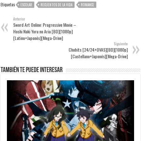
Etiquetas
ESCOLAR
RECUENTOS DE LA VIDA
ROMANCE
Anterior
Sword Art Online: Progressive Movie –
Hoshi Naki Yoru no Aria [BD][1080p]
[Latino+Japonés][Mega-Drive]
Siguiente
Chobits [24/24+OVAS][BD][1080p]
[Castellano+Japonés][Mega-Drive]
También te puede interesar