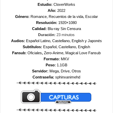
Estudio:
CloverWorks
Año:
2022
Género:
Romance, Recuentos de la vida, Escolar
Resolución:
1920×1080
Calidad:
Blu-ray Sin Censura
Duración:
23 minutos
Audios:
Español Latino, Castellano, English y Japonés
Subtítulos:
Español, Castellano, English
Fansub:
Oficiales
,
Zero-Anime, Magical Love Fansub
Formato:
MKV
Peso:
1.1GB
Servidor:
Mega, Drive, Otros
Contraseña:
sphinxanimehd