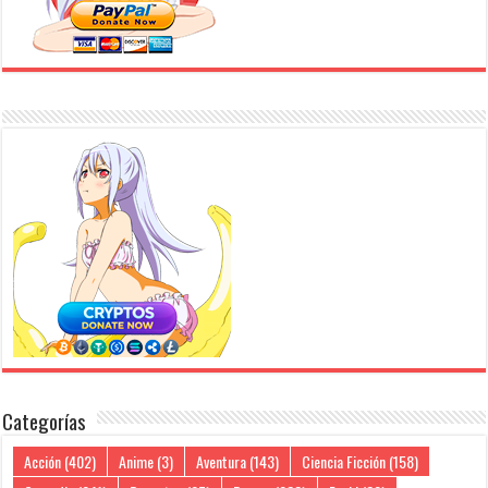
Categorías
Acción
(402)
Anime
(3)
Aventura
(143)
Ciencia Ficción
(158)