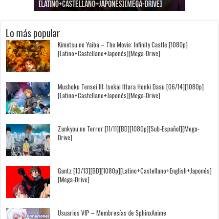
[Latino+Castellano+Japonés][Mega-Drive]
[Latino+Japonés][Mega-Drive]
[Latino+Castellano+Japonés][Mega-Drive]
[1080p][Sub-Español][Mega-Drive]
[Castellano+English+Japonés][Mega-Drive]
[1080p][Sub-Español][Mega-Drive]
Lo más popular
Kimetsu no Yaiba – The Movie: Infinity Castle [1080p]
[Latino+Castellano+Japonés][Mega-Drive]
Mushoku Tensei III: Isekai Ittara Honki Dasu [06/14][1080p]
[Latino+Castellano+Japonés][Mega-Drive]
Zankyou no Terror [11/11][BD][1080p][Sub-Español][Mega-
Drive]
Gantz [13/13][BD][1080p][Latino+Castellano+English+Japonés]
[Mega-Drive]
Usuarios VIP – Membresías de SphinxAnime