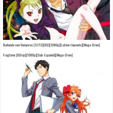
Bailando con Vampiros [12/12][BD][1080p][Latino+Japonés][Mega-Drive]
Fragtime [BDrip][1080p][Sub-Español][Mega-Drive]