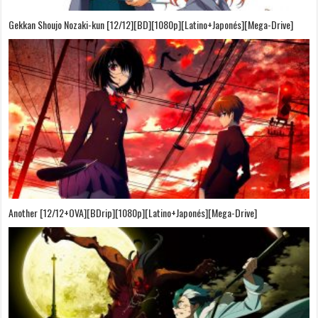
Gekkan Shoujo Nozaki-kun [12/12][BD][1080p][Latino+Japonés][Mega-Drive]
Another [12/12+OVA][BDrip][1080p][Latino+Japonés][Mega-Drive]