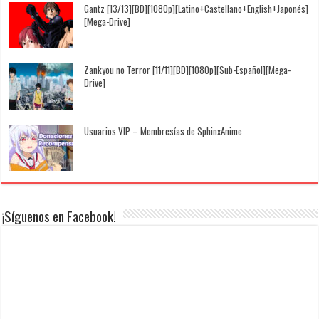
Gantz [13/13][BD][1080p][Latino+Castellano+English+Japonés]
[Mega-Drive]
Zankyou no Terror [11/11][BD][1080p][Sub-Español][Mega-
Drive]
Usuarios VIP – Membresías de SphinxAnime
¡Síguenos en Facebook!