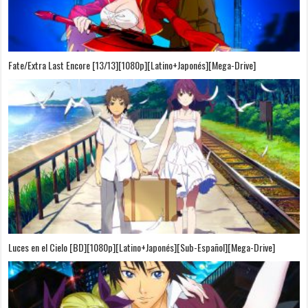
Fate/Extra Last Encore [13/13][1080p][Latino+Japonés][Mega-Drive]
Luces en el Cielo [BD][1080p][Latino+Japonés][Sub-Español][Mega-Drive]