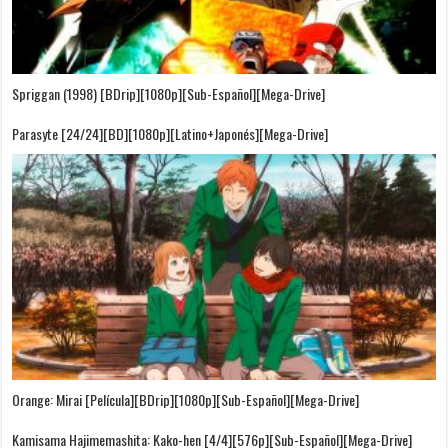
Spriggan (1998) [BDrip][1080p][Sub-Español][Mega-Drive]
Parasyte [24/24][BD][1080p][Latino+Japonés][Mega-Drive]
Orange: Mirai [Película][BDrip][1080p][Sub-Español][Mega-Drive]
Kamisama Hajimemashita: Kako-hen [4/4][576p][Sub-Español][Mega-Drive]