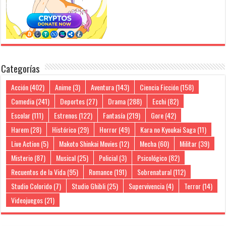
Categorías
Acción
(402)
Anime
(3)
Aventura
(143)
Ciencia Ficción
(158)
Comedia
(241)
Deportes
(27)
Drama
(288)
Ecchi
(82)
Escolar
(111)
Estrenos
(122)
Fantasía
(219)
Gore
(42)
Harem
(28)
Histórico
(29)
Horror
(49)
Kara no Kyoukai Saga
(11)
Live Action
(5)
Makoto Shinkai Movies
(12)
Mecha
(60)
Militar
(39)
Misterio
(87)
Musical
(25)
Policial
(3)
Psicológico
(82)
Recuentos de la Vida
(95)
Romance
(191)
Sobrenatural
(112)
Studio Colorido
(7)
Studio Ghibli
(25)
Supervivencia
(4)
Terror
(14)
Videojuegos
(21)