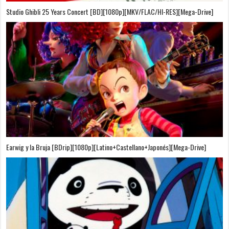
On Your Mark [OVA][BDrip][1080p][Sub-Español][Sub-English][MEGA]
Puedo Escuchar el Mar [Película][BDrip][1080p][Dual Audio]
[Castellano+Japonés][Sub-Español][MEGA]