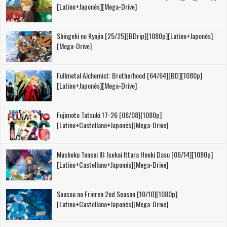
[Latino+Japonés][Mega-Drive]
Shingeki no Kyojin [25/25][BDrip][1080p][Latino+Japonés]
[Mega-Drive]
Fullmetal Alchemist: Brotherhood [64/64][BD][1080p]
[Latino+Japonés][Mega-Drive]
Fujimoto Tatsuki 17-26 [08/08][1080p]
[Latino+Castellano+Japonés][Mega-Drive]
Mushoku Tensei III: Isekai Ittara Honki Dasu [06/14][1080p]
[Latino+Castellano+Japonés][Mega-Drive]
Sousou no Frieren 2nd Season [10/10][1080p]
[Latino+Castellano+Japonés][Mega-Drive]