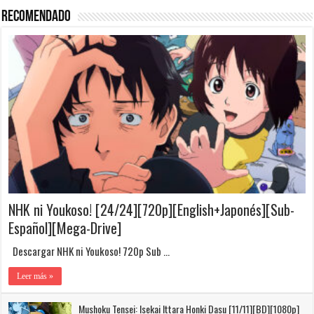
Recomendado
NHK ni Youkoso! [24/24][720p][English+Japonés][Sub-
Español][Mega-Drive]
Descargar NHK ni Youkoso! 720p Sub …
Leer más »
Mushoku Tensei: Isekai Ittara Honki Dasu [11/11][BD][1080p]