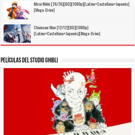
Mirai Nikki [26/26][BD][1080p][Latino+Castellano+Japonés]
[Mega-Drive]
Chainsaw Man [12/12][BD][1080p]
[Latino+Castellano+Japonés][Mega-Drive]
Películas del Studio Ghibli