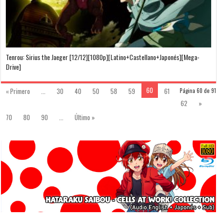
Tenrou: Sirius the Jaeger [12/12][1080p][Latino+Castellano+Japonés][Mega-
Drive]
60
« Primero
...
30
40
50
58
59
61
Página 60 de 91
62
»
70
80
90
...
Último »