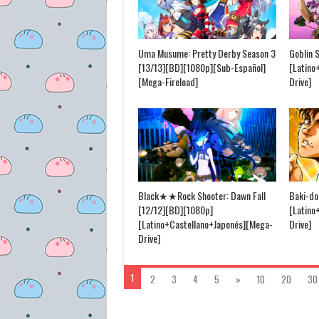
Uma Musume: Pretty Derby Season 3
Goblin 
[13/13][BD][1080p][Sub-Español]
[Latino
[Mega-Fireload]
Drive]
Black★★Rock Shooter: Dawn Fall
Baki-do
[12/12][BD][1080p]
[Latino
[Latino+Castellano+Japonés][Mega-
Drive]
Drive]
1
2
3
4
5
»
10
20
30