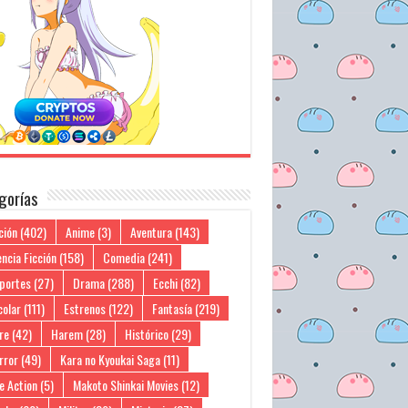
gorías
ción
(402)
Anime
(3)
Aventura
(143)
ncia Ficción
(158)
Comedia
(241)
portes
(27)
Drama
(288)
Ecchi
(82)
colar
(111)
Estrenos
(122)
Fantasía
(219)
re
(42)
Harem
(28)
Histórico
(29)
rror
(49)
Kara no Kyoukai Saga
(11)
e Action
(5)
Makoto Shinkai Movies
(12)