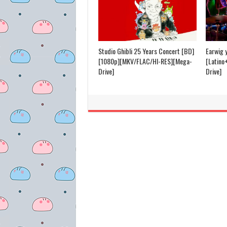
Studio Ghibli 25 Years Concert [BD]
Earwig 
[1080p][MKV/FLAC/HI-RES][Mega-
[Latino
Drive]
Drive]