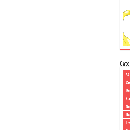
Cate
Ac
Cie
De
Es
Go
Ho
Liv