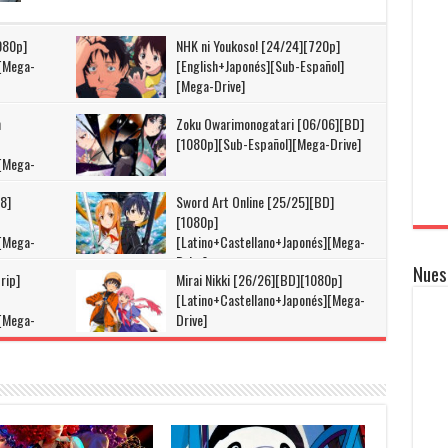
080p]
NHK ni Youkoso! [24/24][720p]
][Mega-
[English+Japonés][Sub-Español]
[Mega-Drive]
n
Zoku Owarimonogatari [06/06][BD]
[1080p][Sub-Español][Mega-Drive]
][Mega-
8]
Sword Art Online [25/25][BD]
[1080p]
][Mega-
[Latino+Castellano+Japonés][Mega-
Drive]
Nues
rip]
Mirai Nikki [26/26][BD][1080p]
[Latino+Castellano+Japonés][Mega-
][Mega-
Drive]