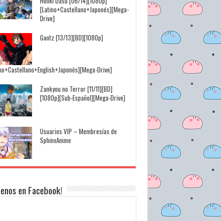
Honki Dasu [06/14][1080p]
[Latino+Castellano+Japonés][Mega-
Drive]
Gantz [13/13][BD][1080p]
ino+Castellano+English+Japonés][Mega-Drive]
Zankyou no Terror [11/11][BD]
[1080p][Sub-Español][Mega-Drive]
Usuarios VIP – Membresías de
SphinxAnime
uenos en Facebook!