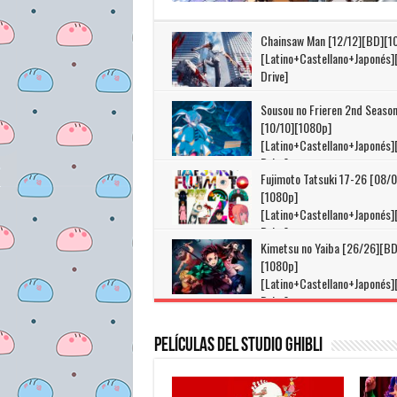
Chainsaw Man [12/12][BD][1
[Latino+Castellano+Japonés
Drive]
Sousou no Frieren 2nd Seaso
[10/10][1080p]
[Latino+Castellano+Japonés
Drive]
Fujimoto Tatsuki 17-26 [08/0
[1080p]
[Latino+Castellano+Japonés
Drive]
Kimetsu no Yaiba [26/26][BD
[1080p]
[Latino+Castellano+Japonés
Drive]
Películas del Studio Ghibli