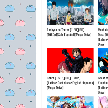
Zankyou no Terror [11/11][BD]
Mushoku 
[1080p][Sub-Español][Mega-Drive]
Dasu [0
[Latino
Drive]
Gantz [13/13][BD][1080p]
Great M
[Latino+Castellano+English+Japonés]
Kuuchuu
[Mega-Drive]
[Latino
Drive]