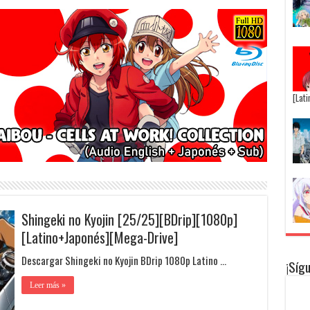
[Lat
Shingeki no Kyojin [25/25][BDrip][1080p]
[Latino+Japonés][Mega-Drive]
Descargar Shingeki no Kyojin BDrip 1080p Latino …
¡Síg
Leer más »