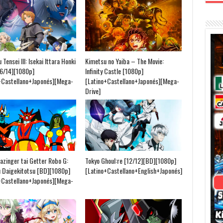
Tensei III: Isekai Ittara Honki
Kimetsu no Yaiba – The Movie:
6/14][1080p]
Infinity Castle [1080p]
+Castellano+Japonés][Mega-
[Latino+Castellano+Japonés][Mega-
Drive]
azinger tai Getter Robo G:
Tokyo Ghoul:re [12/12][BD][1080p]
 Daigekitotsu [BD][1080p]
[Latino+Castellano+English+Japonés]
+Castellano+Japonés][Mega-