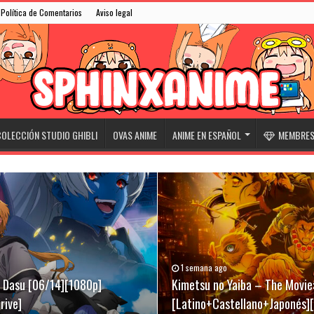
Política de Comentarios
Aviso legal
OLECCIÓN STUDIO GHIBLI
OVAS ANIME
ANIME EN ESPAÑOL
MEMBRESÍ
1 semana ago
31/05/2026
07/03/2026
ki Dasu [06/14][1080p]
][Latino+Castellano+Japonés]
[Latino+Castellano+Japonés]
Kimetsu no Yaiba – The Movie:
Niwatori Fighter (Rooster Fig
Evangelion Broadcast 30th An
rive]
[Latino+Castellano+Japonés]
[Latino+English+Japonés][Meg
[Sub-Español][Mega-Drive]