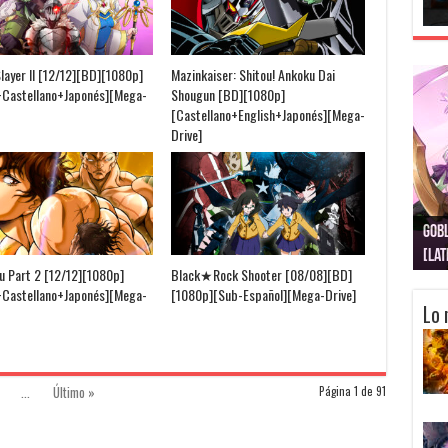
Slayer II [12/12][BD][1080p]
Mazinkaiser: Shitou! Ankoku Dai
+Castellano+Japonés][Mega-
Shougun [BD][1080p]
[Castellano+English+Japonés][Mega-
Drive]
Gobl
Juju
Kimi
Nuki
Kimi
Get
[La
[Lat
[La
[10
[Ca
[10
u Part 2 [12/12][1080p]
Black★Rock Shooter [08/08][BD]
+Castellano+Japonés][Mega-
[1080p][Sub-Español][Mega-Drive]
Lo 
...
Último »
Página 1 de 91