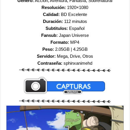
Género:
Acción, Aventura, Fantasía, Sobrenatural
Resolución:
1920×1080
Calidad:
BD Excelente
Duración:
112 minutos
Subtitulos:
Español
Fansub:
Japan Universe
Formato:
MP4
Peso:
2.05GB | 4.25GB
Servidor:
Mega, Drive, Otros
Contraseña:
sphinxanimehd