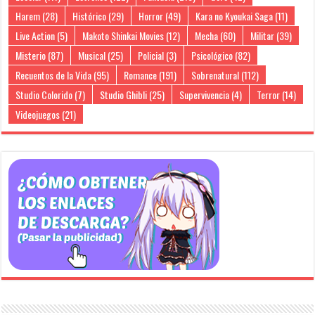
Harem
(28)
Histórico
(29)
Horror
(49)
Kara no Kyoukai Saga
(11)
Live Action
(5)
Makoto Shinkai Movies
(12)
Mecha
(60)
Militar
(39)
Misterio
(87)
Musical
(25)
Policial
(3)
Psicológico
(82)
Recuentos de la Vida
(95)
Romance
(191)
Sobrenatural
(112)
Studio Colorido
(7)
Studio Ghibli
(25)
Supervivencia
(4)
Terror
(14)
Videojuegos
(21)