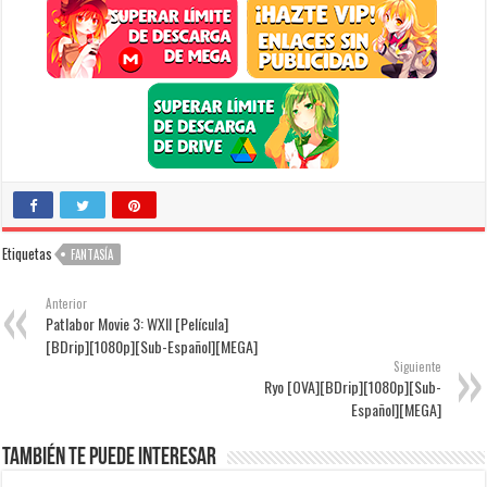
Etiquetas
FANTASÍA
Anterior
Patlabor Movie 3: WXII [Película]
[BDrip][1080p][Sub-Español][MEGA]
Siguiente
Ryo [OVA][BDrip][1080p][Sub-
Español][MEGA]
También te puede interesar