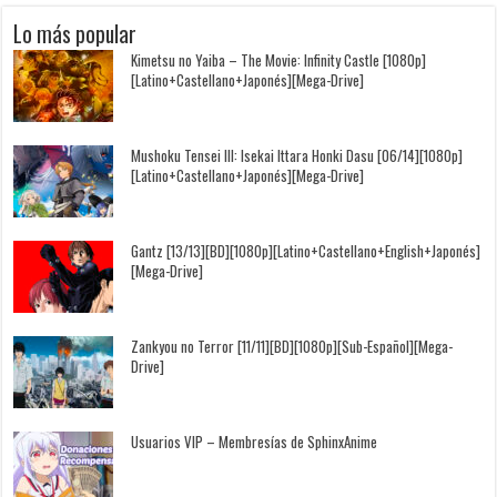
Lo más popular
Kimetsu no Yaiba – The Movie: Infinity Castle [1080p]
[Latino+Castellano+Japonés][Mega-Drive]
Mushoku Tensei III: Isekai Ittara Honki Dasu [06/14][1080p]
[Latino+Castellano+Japonés][Mega-Drive]
Gantz [13/13][BD][1080p][Latino+Castellano+English+Japonés]
[Mega-Drive]
Zankyou no Terror [11/11][BD][1080p][Sub-Español][Mega-
Drive]
Usuarios VIP – Membresías de SphinxAnime