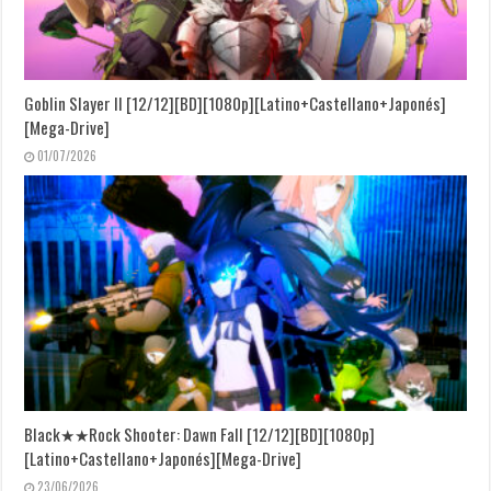
Goblin Slayer II [12/12][BD][1080p][Latino+Castellano+Japonés]
[Mega-Drive]
01/07/2026
Black★★Rock Shooter: Dawn Fall [12/12][BD][1080p]
[Latino+Castellano+Japonés][Mega-Drive]
23/06/2026