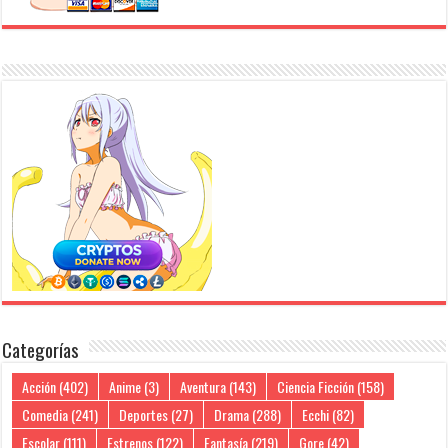
Categorías
Acción
(402)
Anime
(3)
Aventura
(143)
Ciencia Ficción
(158)
Comedia
(241)
Deportes
(27)
Drama
(288)
Ecchi
(82)
Escolar
(111)
Estrenos
(122)
Fantasía
(219)
Gore
(42)