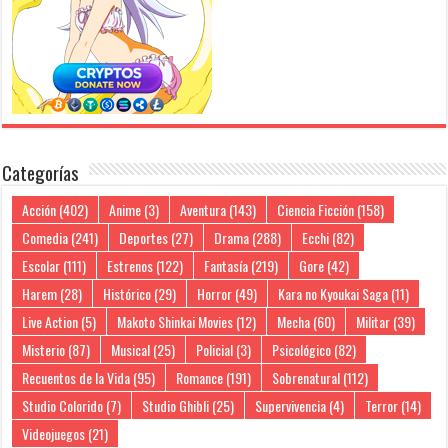
Categorías
Acción
(402)
Anime
(3)
Aventura
(143)
Ciencia Ficción
(158)
Comedia
(241)
Deportes
(27)
Drama
(288)
Ecchi
(82)
Escolar
(111)
Estrenos
(122)
Fantasía
(219)
Gore
(42)
Harem
(28)
Histórico
(29)
Horror
(49)
Kara no Kyoukai Saga
(11)
Live Action
(5)
Makoto Shinkai Movies
(12)
Mecha
(60)
Militar
(39)
Misterio
(87)
Musical
(25)
Policial
(3)
Psicológico
(82)
Recuentos de la Vida
(95)
Romance
(191)
Sobrenatural
(112)
Studio Colorido
(7)
Studio Ghibli
(25)
Supervivencia
(4)
Terror
(14)
Videojuegos
(21)