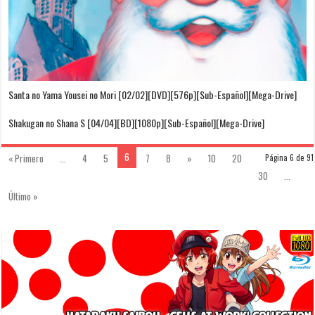
Santa no Yama Yousei no Mori [02/02][DVD][576p][Sub-Español][Mega-Drive]
Shakugan no Shana S [04/04][BD][1080p][Sub-Español][Mega-Drive]
6
« Primero
...
4
5
7
8
»
10
20
Página 6 de 91
30
...
Último »