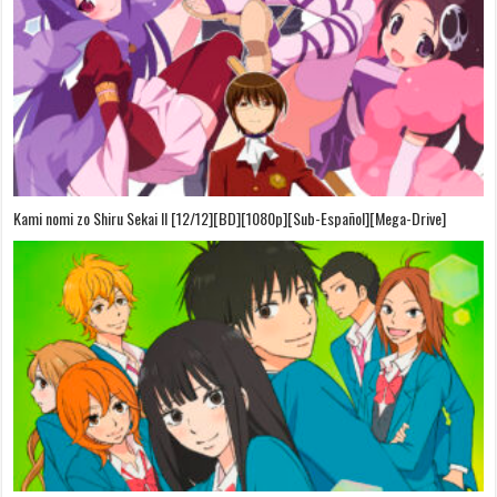
Kami nomi zo Shiru Sekai II [12/12][BD][1080p][Sub-Español][Mega-Drive]