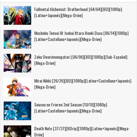
Fullmetal Alchemist: Brotherhood [64/64][BD][1080p]
[Latino+Japonés][Mega-Drive]
Mushoku Tensei III: Isekai Ittara Honki Dasu [06/14][1080p]
[Latino+Castellano+Japonés][Mega-Drive]
Zoku Owarimonogatari [06/06][BD][1080p][Sub-Español]
[Mega-Drive]
Mirai Nikki [26/26][BD][1080p][Latino+Castellano+Japonés]
[Mega-Drive]
Sousou no Frieren 2nd Season [10/10][1080p]
[Latino+Castellano+Japonés][Mega-Drive]
Death Note [37/37][BDrip][1080p][Latino+Japonés][Mega-
Drive]