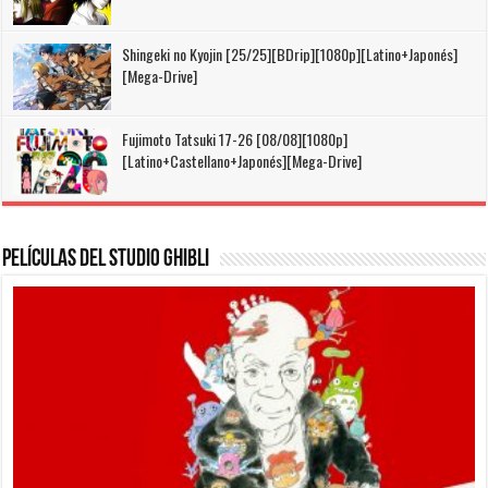
Shingeki no Kyojin [25/25][BDrip][1080p][Latino+Japonés]
[Mega-Drive]
Fujimoto Tatsuki 17-26 [08/08][1080p]
[Latino+Castellano+Japonés][Mega-Drive]
Películas del Studio Ghibli