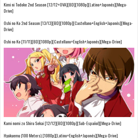
Kimi ni Todoke 2nd Season [12/12+OVA][BD][1080p][Latino+Japonés][Mega-
Drive]
Oshi no Ko 2nd Season [13/13][BD][1080p][Castellano+English+Japonés][Mega-
Drive]
Oshi no Ko [11/11][BD][1080p][Castellano+English+Japonés][Mega-Drive]
Kami nomi zo Shiru Sekai [12/12][BD][1080p][Sub-Español][Mega-Drive]
Hyakuemu (100 Meters) [1080p][Latino+English+Japonés][Mega-Drive]