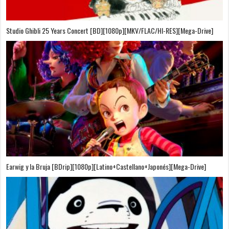
On Your Mark [OVA][BDrip][1080p][Sub-Español][Sub-English][MEGA]
Puedo Escuchar el Mar [Película][BDrip][1080p][Dual Audio]
[Castellano+Japonés][Sub-Español][MEGA]