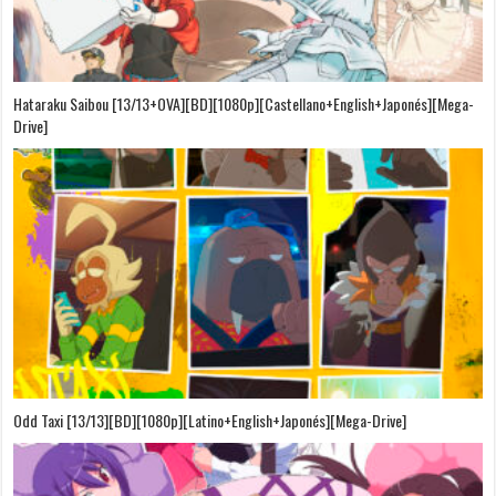
Hataraku Saibou [13/13+OVA][BD][1080p][Castellano+English+Japonés][Mega-
Drive]
Odd Taxi [13/13][BD][1080p][Latino+English+Japonés][Mega-Drive]