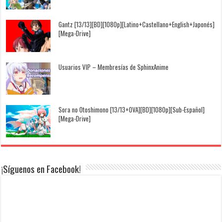
Gantz [13/13][BD][1080p][Latino+Castellano+English+Japonés]
[Mega-Drive]
Usuarios VIP – Membresías de SphinxAnime
Sora no Otoshimono [13/13+OVA][BD][1080p][Sub-Español]
[Mega-Drive]
¡Síguenos en Facebook!