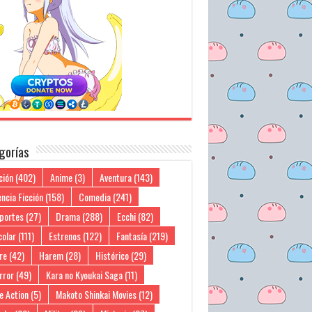
gorías
ción
(402)
Anime
(3)
Aventura
(143)
ncia Ficción
(158)
Comedia
(241)
portes
(27)
Drama
(288)
Ecchi
(82)
colar
(111)
Estrenos
(122)
Fantasía
(219)
re
(42)
Harem
(28)
Histórico
(29)
rror
(49)
Kara no Kyoukai Saga
(11)
e Action
(5)
Makoto Shinkai Movies
(12)