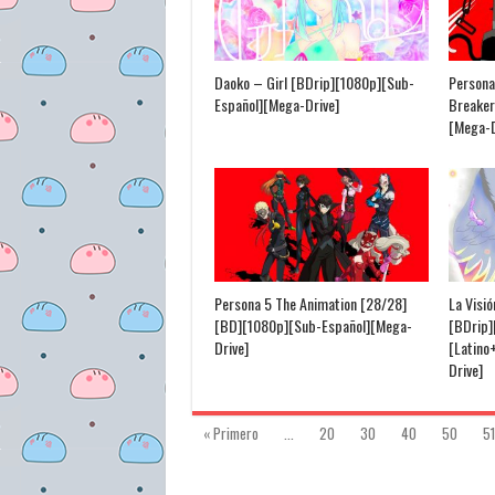
Daoko – Girl [BDrip][1080p][Sub-
Persona
Español][Mega-Drive]
Breaker
[Mega-D
Persona 5 The Animation [28/28]
La Visi
[BD][1080p][Sub-Español][Mega-
[BDrip]
Drive]
[Latino
Drive]
« Primero
...
20
30
40
50
51