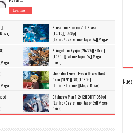
Leer más »
D]
Sousou no Frieren 2nd Season
Drive]
[10/10][1080p]
[Latino+Castellano+Japonés][Mega-
Drive]
8]
Shingeki no Kyojin [25/25][BDrip]
[1080p][Latino+Japonés][Mega-
][Mega-
Drive]
]
Mushoku Tensei: Isekai Ittara Honki
Dasu [11/11][BD][1080p]
Nues
][Mega-
[Latino+Japonés][Mega-Drive]
hood
Chainsaw Man [12/12][BD][1080p]
[Latino+Castellano+Japonés][Mega-
]
Drive]