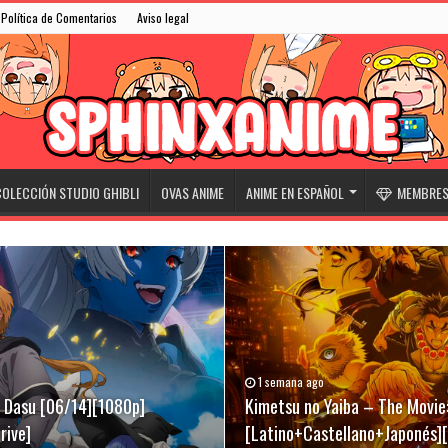
Política de Comentarios
Aviso legal
OLECCIÓN STUDIO GHIBLI
OVAS ANIME
ANIME EN ESPAÑOL
MEMBRESÍ
1 semana ago
31/05/2026
07/03/2026
ki Dasu [06/14][1080p]
][Latino+Castellano+Japonés]
[Latino+Castellano+Japonés]
Kimetsu no Yaiba – The Movie:
Niwatori Fighter (Rooster Fig
Evangelion Broadcast 30th An
rive]
[Latino+Castellano+Japonés]
[Latino+English+Japonés][Meg
[Sub-Español][Mega-Drive]