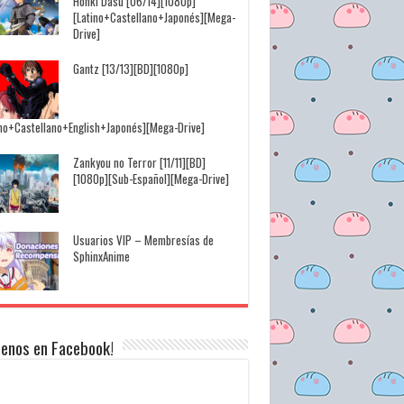
Honki Dasu [06/14][1080p]
[Latino+Castellano+Japonés][Mega-
Drive]
Gantz [13/13][BD][1080p]
ino+Castellano+English+Japonés][Mega-Drive]
Zankyou no Terror [11/11][BD]
[1080p][Sub-Español][Mega-Drive]
Usuarios VIP – Membresías de
SphinxAnime
uenos en Facebook!