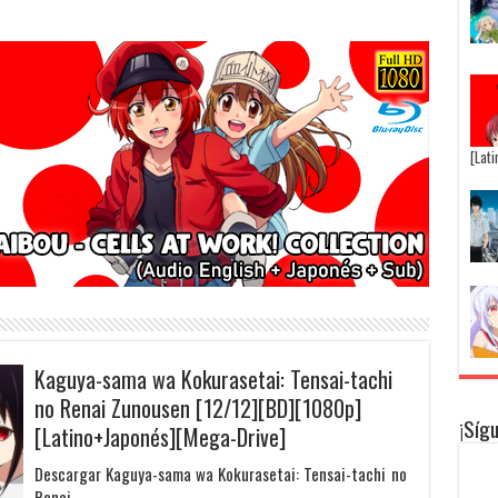
[Lat
Kaguya-sama wa Kokurasetai: Tensai-tachi
no Renai Zunousen [12/12][BD][1080p]
¡Síg
[Latino+Japonés][Mega-Drive]
Descargar Kaguya-sama wa Kokurasetai: Tensai-tachi no
Renai …