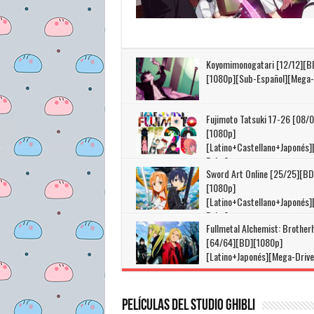
Koyomimonogatari [12/12][B
[1080p][Sub-Español][Mega-
Fujimoto Tatsuki 17-26 [08/0
[1080p]
[Latino+Castellano+Japonés
Drive]
Sword Art Online [25/25][BD
[1080p]
[Latino+Castellano+Japonés
Drive]
Fullmetal Alchemist: Brother
[64/64][BD][1080p]
[Latino+Japonés][Mega-Drive
Películas del Studio Ghibli