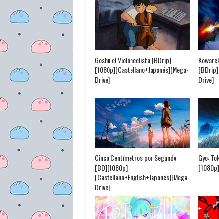
Goshu el Violoncelista [BDrip]
Kowarek
[1080p][Castellano+Japonés][Mega-
[BDrip]
Drive]
Drive]
Cinco Centímetros por Segundo
Gyo: To
[BD][1080p]
[1080p]
[Castellano+English+Japonés][Mega-
Drive]