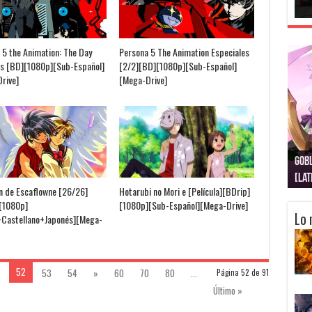
 5 the Animation: The Day
Persona 5 The Animation Especiales
s [BD][1080p][Sub-Español]
[2/2][BD][1080p][Sub-Español]
rive]
[Mega-Drive]
Gobl
Juju
Kimi
Nuki
Kimi
Get
[La
[Lat
[La
[10
[Ca
[10
ón de Escaflowne [26/26]
Hotarubi no Mori e [Película][BDrip]
[1080p]
[1080p][Sub-Español][Mega-Drive]
Lo 
+Castellano+Japonés][Mega-
52
53
54
»
60
70
80
...
Página 52 de 91
Último »