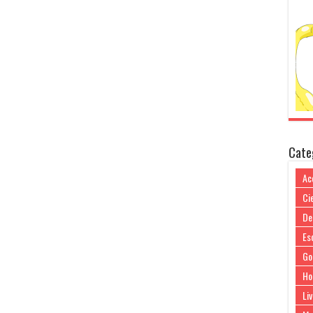
Cate
Ac
Cie
De
Es
Go
Ho
Liv