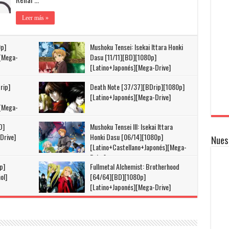
Leer más »
0p]
Mushoku Tensei: Isekai Ittara Honki
][Mega-
Dasu [11/11][BD][1080p]
[Latino+Japonés][Mega-Drive]
rip]
Death Note [37/37][BDrip][1080p]
[Latino+Japonés][Mega-Drive]
][Mega-
D]
Mushoku Tensei III: Isekai Ittara
Drive]
Honki Dasu [06/14][1080p]
Nues
[Latino+Castellano+Japonés][Mega-
Drive]
p]
Fullmetal Alchemist: Brotherhood
ol]
[64/64][BD][1080p]
[Latino+Japonés][Mega-Drive]