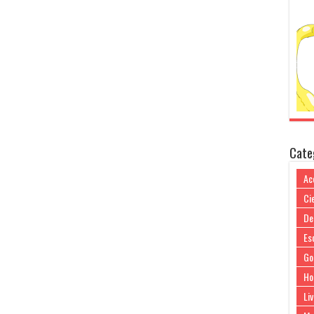
Cate
Ac
Cie
De
Es
Go
Ho
Liv