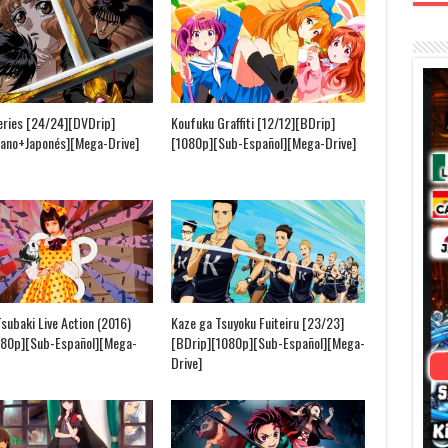
eries [24/24][DVDrip]
Koufuku Graffiti [12/12][BDrip]
lano+Japonés][Mega-Drive]
[1080p][Sub-Español][Mega-Drive]
Tsubaki Live Action (2016)
Kaze ga Tsuyoku Fuiteiru [23/23]
080p][Sub-Español][Mega-
[BDrip][1080p][Sub-Español][Mega-
Drive]