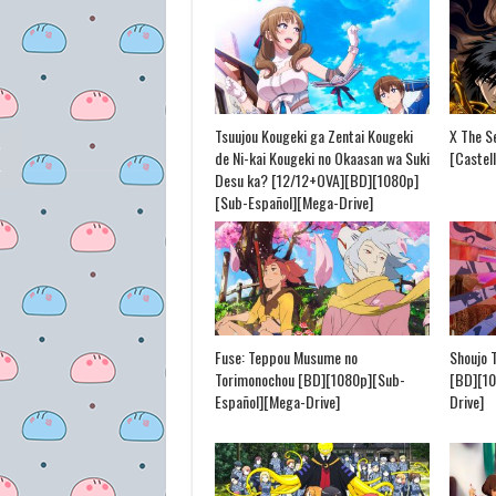
Tsuujou Kougeki ga Zentai Kougeki
X The S
de Ni-kai Kougeki no Okaasan wa Suki
[Castel
Desu ka? [12/12+OVA][BD][1080p]
[Sub-Español][Mega-Drive]
Fuse: Teppou Musume no
Shoujo 
Torimonochou [BD][1080p][Sub-
[BD][1
Español][Mega-Drive]
Drive]