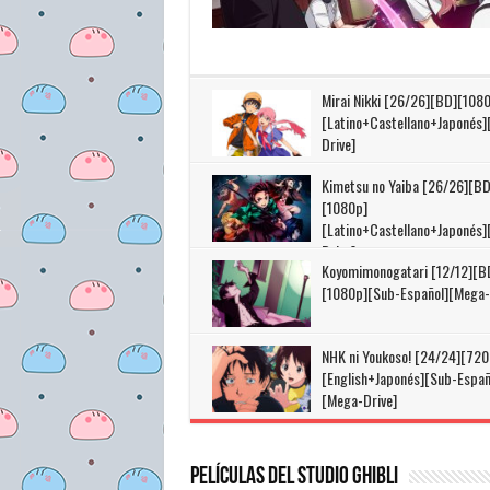
Mirai Nikki [26/26][BD][108
[Latino+Castellano+Japonés
Drive]
Kimetsu no Yaiba [26/26][BD
[1080p]
[Latino+Castellano+Japonés
Drive]
Koyomimonogatari [12/12][B
[1080p][Sub-Español][Mega-
NHK ni Youkoso! [24/24][720
[English+Japonés][Sub-Españ
[Mega-Drive]
Películas del Studio Ghibli