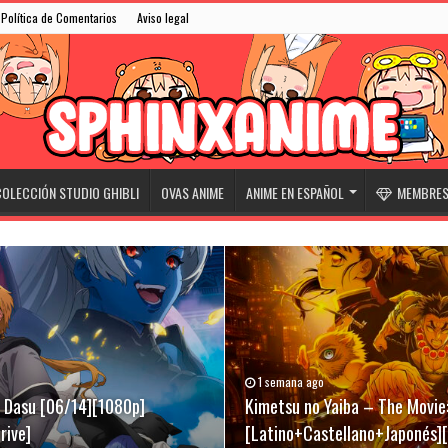
Política de Comentarios
Aviso legal
OLECCIÓN STUDIO GHIBLI
OVAS ANIME
ANIME EN ESPAÑOL
MEMBRESÍ
1 semana ago
31/05/2026
07/03/2026
ki Dasu [06/14][1080p]
][Latino+Castellano+Japonés]
[Latino+Castellano+Japonés]
Kimetsu no Yaiba – The Movie:
Niwatori Fighter (Rooster Fig
Evangelion Broadcast 30th An
rive]
[Latino+Castellano+Japonés]
[Latino+English+Japonés][Meg
[Sub-Español][Mega-Drive]