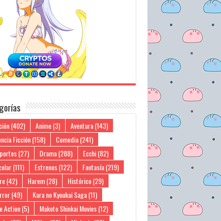
gorías
ción
(402)
Anime
(3)
Aventura
(143)
ncia Ficción
(158)
Comedia
(241)
portes
(27)
Drama
(288)
Ecchi
(82)
colar
(111)
Estrenos
(122)
Fantasía
(219)
re
(42)
Harem
(28)
Histórico
(29)
rror
(49)
Kara no Kyoukai Saga
(11)
e Action
(5)
Makoto Shinkai Movies
(12)