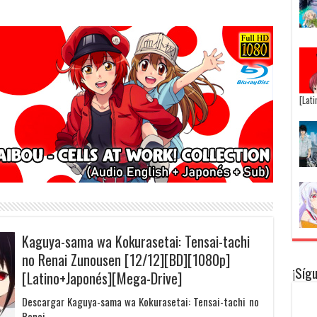
[Lat
Kaguya-sama wa Kokurasetai: Tensai-tachi
no Renai Zunousen [12/12][BD][1080p]
¡Síg
[Latino+Japonés][Mega-Drive]
Descargar Kaguya-sama wa Kokurasetai: Tensai-tachi no
Renai …