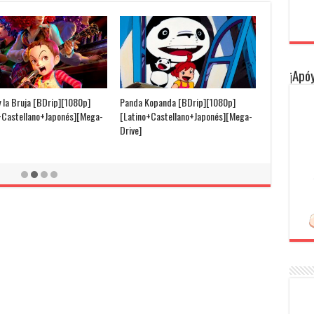
¡Apóy
y la Bruja [BDrip][1080p]
Panda Kopanda [BDrip][1080p]
+Castellano+Japonés][Mega-
[Latino+Castellano+Japonés][Mega-
Drive]