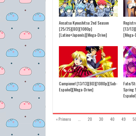
Ansatsu Kyoushitsu 2nd Season
Registr
[25/25][BD][1080p]
[13/13]
[Latino+Japonés][Mega-Drive]
[Mega-D
Campione! [13/13][BD][1080p][Sub-
Fate/Sta
Español][Mega-Drive]
Spring 
Español
« Primero
...
20
30
40
49
5