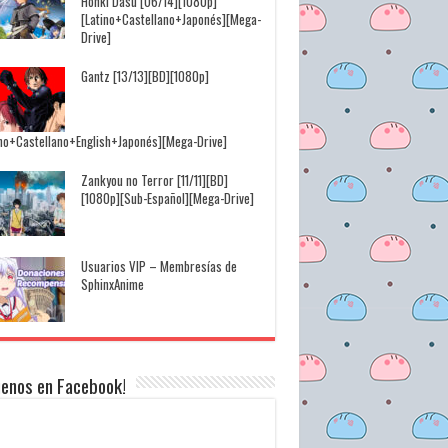
Honki Dasu [06/14][1080p]
[Latino+Castellano+Japonés][Mega-
Drive]
Gantz [13/13][BD][1080p]
ino+Castellano+English+Japonés][Mega-Drive]
Zankyou no Terror [11/11][BD]
[1080p][Sub-Español][Mega-Drive]
Usuarios VIP – Membresías de
SphinxAnime
uenos en Facebook!