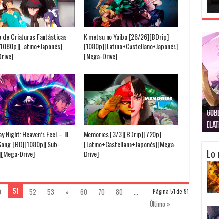
o de Criaturas Fantásticas
Kimetsu no Yaiba [26/26][BDrip]
[1080p][Latino+Japonés]
[1080p][Latino+Castellano+Japonés]
rive]
[Mega-Drive]
Gobl
Juju
Kimi
Nuki
Kimi
Get
[La
[Lat
[La
[10
[Ca
[10
y Night: Heaven’s Feel – III.
Memories [3/3][BDrip][720p]
Song [BD][1080p][Sub-
[Latino+Castellano+Japonés][Mega-
Lo 
][Mega-Drive]
Drive]
51
0
52
53
»
60
70
80
...
Página 51 de 91
Último »