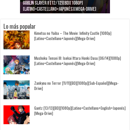
Goblin Slayer II [12/12][BD][1080p]
Jujutsu Kaisen: Kaigyoku/Gyokusetsu [1080p]
Kimi to, Nami ni Noretara [BD][1080p]
Nukitashi the Animation [11/11+OVAS][BD]
Kimi wa Houkago Insomnia [13/13][BD][1080p]
Getsuyoubi no Tawawa [12/12+Especiales][BD]
[Latino+Castellano+Japonés][Mega-Drive]
[Latino+Japonés][Mega-Drive]
[Latino+Castellano+Japonés][Mega-Drive]
[1080p][Sub-Español][Mega-Drive]
[Castellano+English+Japonés][Mega-Drive]
[1080p][Sub-Español][Mega-Drive]
Lo más popular
Kimetsu no Yaiba – The Movie: Infinity Castle [1080p]
[Latino+Castellano+Japonés][Mega-Drive]
Mushoku Tensei III: Isekai Ittara Honki Dasu [06/14][1080p]
[Latino+Castellano+Japonés][Mega-Drive]
Zankyou no Terror [11/11][BD][1080p][Sub-Español][Mega-
Drive]
Gantz [13/13][BD][1080p][Latino+Castellano+English+Japonés]
[Mega-Drive]