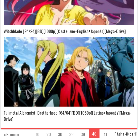
Witchblade [24/24][BD][1080p][Castellano+English+Japonés][Mega-Drive]
Fullmetal Alchemist: Brotherhood [64/64][BD][1080p][Latino+Japonés][Mega-
Drive]
40
« Primero
...
10
20
30
38
39
41
Página 40 de 91