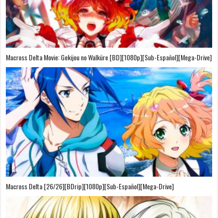
Macross Delta Movie: Gekijou no Walküre [BD][1080p][Sub-Español][Mega-Drive]
Macross Delta [26/26][BDrip][1080p][Sub-Español][Mega-Drive]