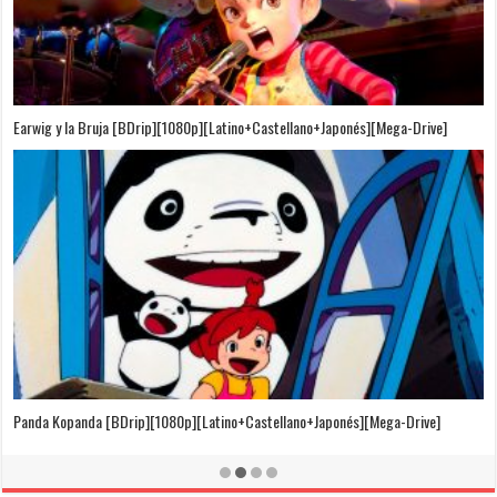
Puedo Escuchar el Mar [Película][BDrip][1080p][Dual Audio]
[Castellano+Japonés][Sub-Español][MEGA]
El Cuento de la Princesa Kaguya [BDrip][1080p][Latino+Castellano+Japonés]
[Mega-Drive]