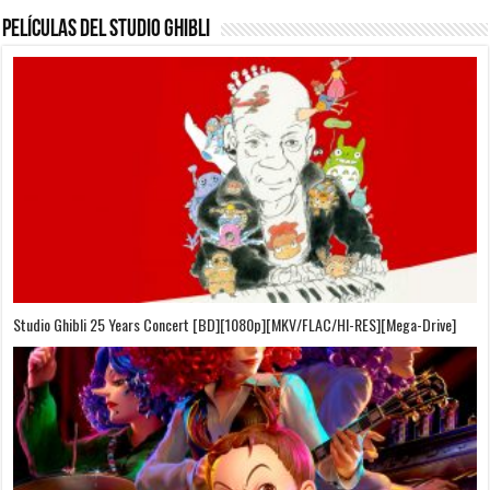
Películas del Studio Ghibli
On Your Mark [OVA][BDrip][1080p][Sub-Español][Sub-English][MEGA]