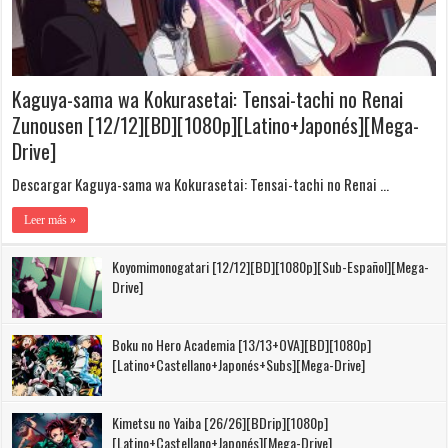
Kaguya-sama wa Kokurasetai: Tensai-tachi no Renai
Zunousen [12/12][BD][1080p][Latino+Japonés][Mega-
Drive]
Descargar Kaguya-sama wa Kokurasetai: Tensai-tachi no Renai …
Leer más »
Koyomimonogatari [12/12][BD][1080p][Sub-Español][Mega-
Drive]
Boku no Hero Academia [13/13+OVA][BD][1080p]
[Latino+Castellano+Japonés+Subs][Mega-Drive]
Kimetsu no Yaiba [26/26][BDrip][1080p]
[Latino+Castellano+Japonés][Mega-Drive]