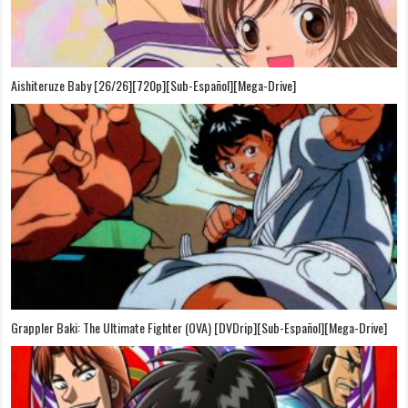
Aishiteruze Baby [26/26][720p][Sub-Español][Mega-Drive]
Grappler Baki: The Ultimate Fighter (OVA) [DVDrip][Sub-Español][Mega-Drive]