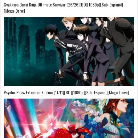
Gyakkyou Burai Kaiji: Ultimate Survivor [26/26][BD][1080p][Sub-Español]
[Mega-Drive]
Psycho-Pass: Extended Edition [11/11][BD][1080p][Sub-Español][Mega-Drive]