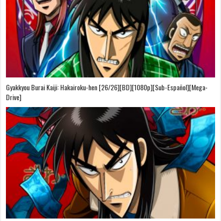
Gyakkyou Burai Kaiji: Hakairoku-hen [26/26][BD][1080p][Sub-Español][Mega-
Drive]