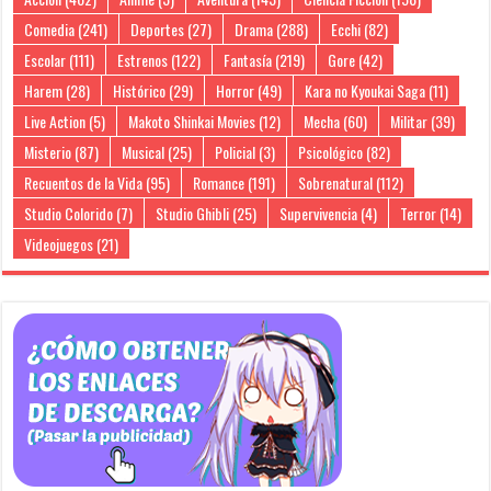
Comedia
(241)
Deportes
(27)
Drama
(288)
Ecchi
(82)
Escolar
(111)
Estrenos
(122)
Fantasía
(219)
Gore
(42)
Harem
(28)
Histórico
(29)
Horror
(49)
Kara no Kyoukai Saga
(11)
Live Action
(5)
Makoto Shinkai Movies
(12)
Mecha
(60)
Militar
(39)
Misterio
(87)
Musical
(25)
Policial
(3)
Psicológico
(82)
Recuentos de la Vida
(95)
Romance
(191)
Sobrenatural
(112)
Studio Colorido
(7)
Studio Ghibli
(25)
Supervivencia
(4)
Terror
(14)
Videojuegos
(21)