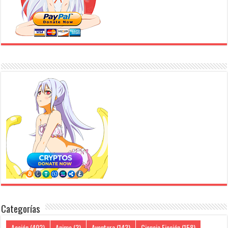
Categorías
Acción
(402)
Anime
(3)
Aventura
(143)
Ciencia Ficción
(158)