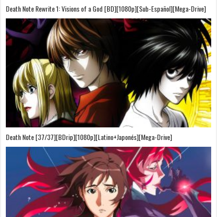
Death Note Rewrite 1: Visions of a God [BD][1080p][Sub-Español][Mega-Drive]
Death Note [37/37][BDrip][1080p][Latino+Japonés][Mega-Drive]