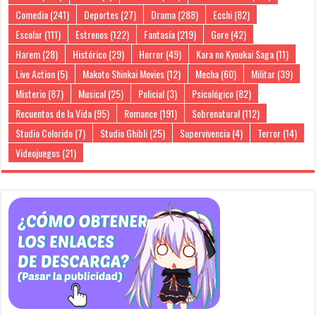
Comedia
(241)
Deportes
(27)
Drama
(288)
Ecchi
(82)
Escolar
(111)
Estrenos
(122)
Fantasía
(219)
Gore
(42)
Harem
(28)
Histórico
(29)
Horror
(49)
Kara no Kyoukai Saga
(11)
Live Action
(5)
Makoto Shinkai Movies
(12)
Mecha
(60)
Militar
(39)
Misterio
(87)
Musical
(25)
Policial
(3)
Psicológico
(82)
Recuentos de la Vida
(95)
Romance
(191)
Sobrenatural
(112)
Studio Colorido
(7)
Studio Ghibli
(25)
Supervivencia
(4)
Terror
(14)
Videojuegos
(21)