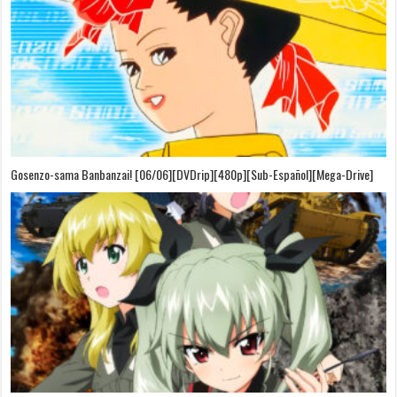
Gosenzo-sama Banbanzai! [06/06][DVDrip][480p][Sub-Español][Mega-Drive]