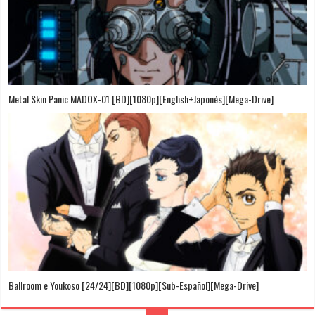
Metal Skin Panic MADOX-01 [BD][1080p][English+Japonés][Mega-Drive]
Ballroom e Youkoso [24/24][BD][1080p][Sub-Español][Mega-Drive]