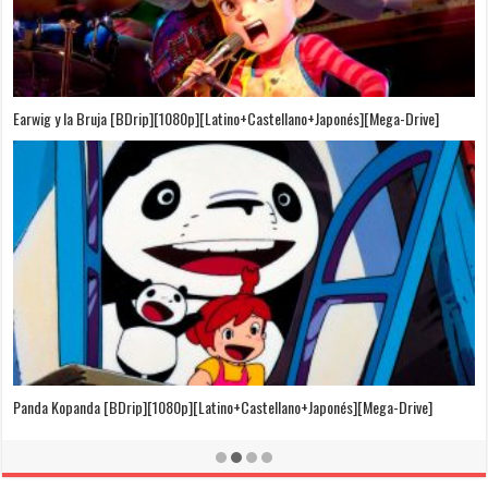
Puedo Escuchar el Mar [Película][BDrip][1080p][Dual Audio]
[Castellano+Japonés][Sub-Español][MEGA]
El Cuento de la Princesa Kaguya [BDrip][1080p][Latino+Castellano+Japonés]
[Mega-Drive]