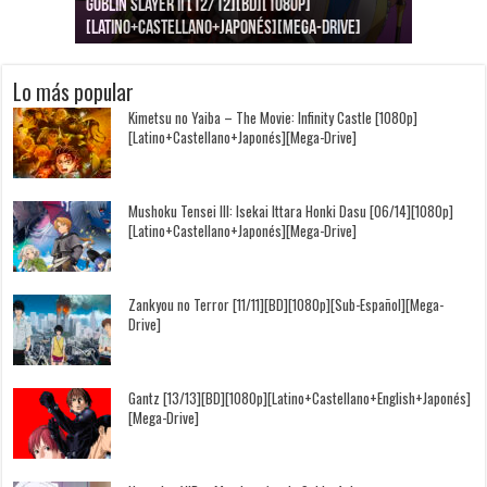
Goblin Slayer II [12/12][BD][1080p]
Jujutsu Kaisen: Kaigyoku/Gyokusetsu [1080p]
Kimi to, Nami ni Noretara [BD][1080p]
Nukitashi the Animation [11/11+OVAS][BD]
Kimi wa Houkago Insomnia [13/13][BD][1080p]
Getsuyoubi no Tawawa [12/12+Especiales][BD]
[Latino+Castellano+Japonés][Mega-Drive]
[Latino+Japonés][Mega-Drive]
[Latino+Castellano+Japonés][Mega-Drive]
[1080p][Sub-Español][Mega-Drive]
[Castellano+English+Japonés][Mega-Drive]
[1080p][Sub-Español][Mega-Drive]
Lo más popular
Kimetsu no Yaiba – The Movie: Infinity Castle [1080p]
[Latino+Castellano+Japonés][Mega-Drive]
Mushoku Tensei III: Isekai Ittara Honki Dasu [06/14][1080p]
[Latino+Castellano+Japonés][Mega-Drive]
Zankyou no Terror [11/11][BD][1080p][Sub-Español][Mega-
Drive]
Gantz [13/13][BD][1080p][Latino+Castellano+English+Japonés]
[Mega-Drive]