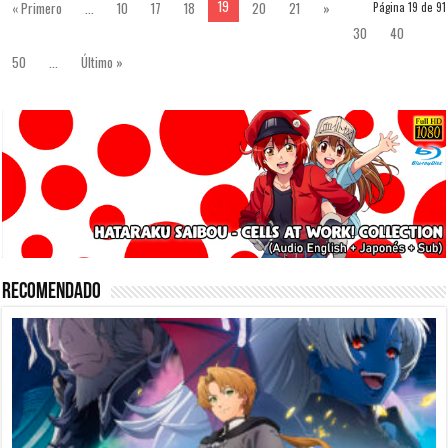
19
« Primero
...
10
17
18
20
21
»
Página 19 de 91
30
40
50
...
Último »
Recomendado