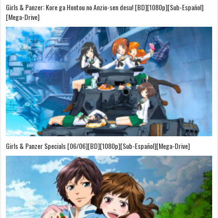
Girls & Panzer: Kore ga Hontou no Anzio-sen desu! [BD][1080p][Sub-Español]
[Mega-Drive]
Girls & Panzer Specials [06/06][BD][1080p][Sub-Español][Mega-Drive]