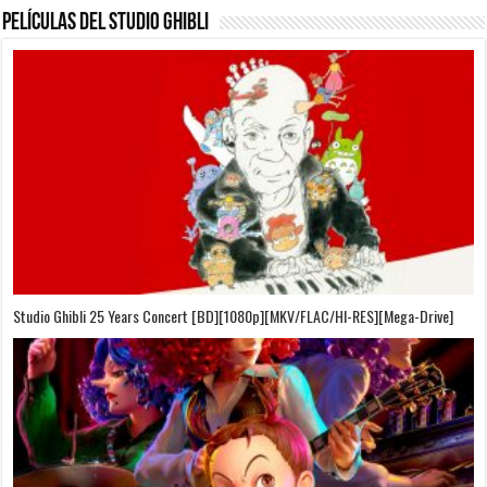
Películas del Studio Ghibli
On Your Mark [OVA][BDrip][1080p][Sub-Español][Sub-English][MEGA]