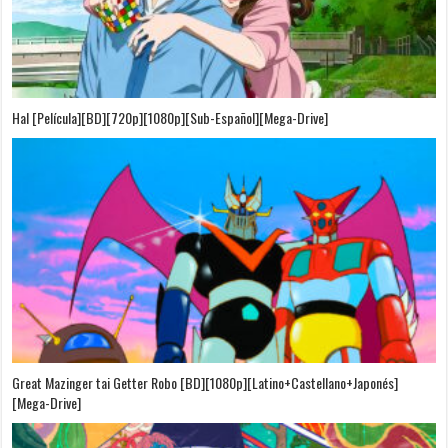
Hal [Película][BD][720p][1080p][Sub-Español][Mega-Drive]
Great Mazinger tai Getter Robo [BD][1080p][Latino+Castellano+Japonés]
[Mega-Drive]