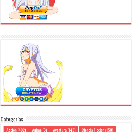
Categorías
Acción
(402)
Anime
(3)
Aventura
(143)
Ciencia Ficción
(158)