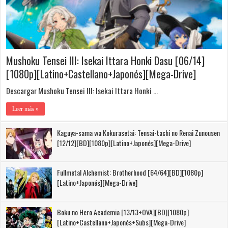
Mushoku Tensei III: Isekai Ittara Honki Dasu [06/14]
[1080p][Latino+Castellano+Japonés][Mega-Drive]
Descargar Mushoku Tensei III: Isekai Ittara Honki …
Leer más »
Kaguya-sama wa Kokurasetai: Tensai-tachi no Renai Zunousen
[12/12][BD][1080p][Latino+Japonés][Mega-Drive]
Fullmetal Alchemist: Brotherhood [64/64][BD][1080p]
[Latino+Japonés][Mega-Drive]
Boku no Hero Academia [13/13+OVA][BD][1080p]
[Latino+Castellano+Japonés+Subs][Mega-Drive]