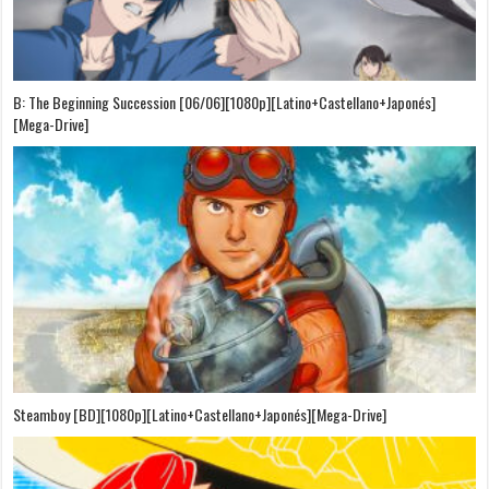
B: The Beginning Succession [06/06][1080p][Latino+Castellano+Japonés]
[Mega-Drive]
Steamboy [BD][1080p][Latino+Castellano+Japonés][Mega-Drive]