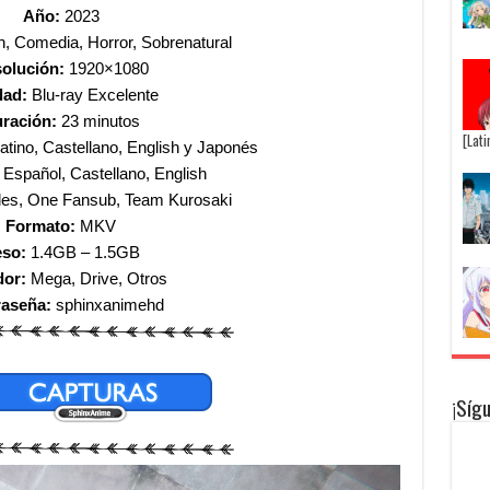
Año:
2023
, Comedia, Horror, Sobrenatural
olución:
1920×1080
dad:
Blu-ray Excelente
ración:
23 minutos
[Lat
tino, Castellano, English y Japonés
Español, Castellano, English
ales, One Fansub, Team Kurosaki
Formato:
MKV
so:
1.4GB – 1.5GB
dor:
Mega, Drive, Otros
raseña:
sphinxanimehd
¡Síg