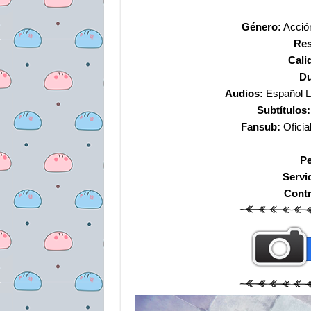
Género:
Acción
Res
Cali
Du
Audios:
Español La
Subtítulos:
Fansub:
Ofici
Pe
Servi
Cont