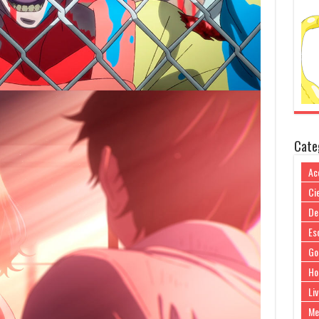
Cate
Ac
Cie
De
Es
Go
Ho
Liv
Me