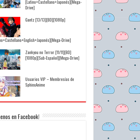
[Latino+Castellano+Japonés][Mega-
Drive]
Gantz [13/13][BD][1080p]
ino+Castellano+English+Japonés][Mega-Drive]
Zankyou no Terror [11/11][BD]
[1080p][Sub-Español][Mega-Drive]
Usuarios VIP – Membresías de
SphinxAnime
uenos en Facebook!