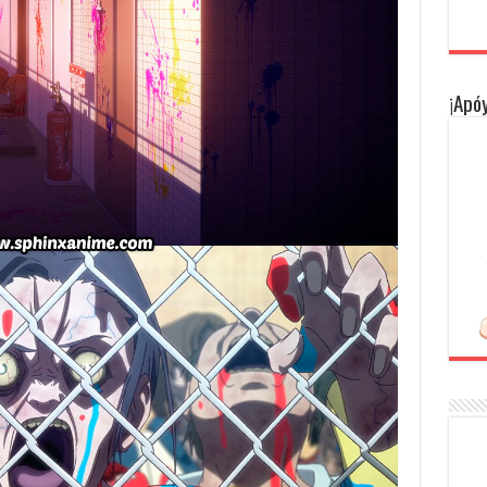
¡Apóy