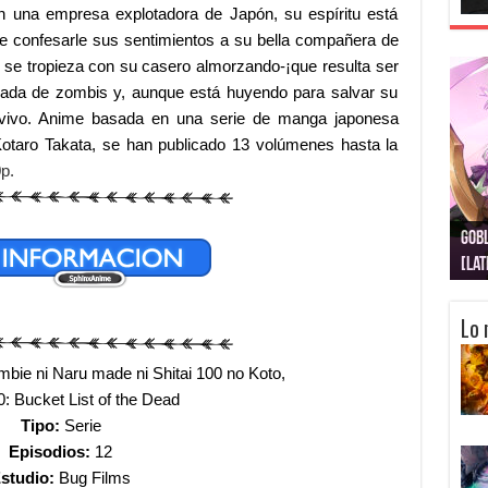
 una empresa explotadora de Japón, su espíritu está
 de confesarle sus sentimientos a su bella compañera de
 se tropieza con su casero almorzando-¡que resulta ser
lagada de zombis y, aunque está huyendo para salvar su
n vivo. Anime basada en una serie de manga japonesa
 Kotaro Takata, se han publicado 13 volúmenes hasta la
p.
Gobl
Juju
Kimi
Nuki
Kimi
Get
[La
[Lat
[La
[10
[Ca
[10
Lo 
ie ni Naru made ni Shitai 100 no Koto,
: Bucket List of the Dead
Tipo:
Serie
Episodios:
12
studio:
Bug Films