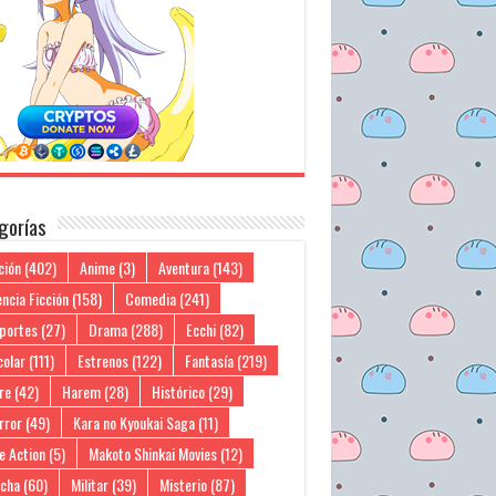
gorías
ción
(402)
Anime
(3)
Aventura
(143)
ncia Ficción
(158)
Comedia
(241)
portes
(27)
Drama
(288)
Ecchi
(82)
colar
(111)
Estrenos
(122)
Fantasía
(219)
re
(42)
Harem
(28)
Histórico
(29)
rror
(49)
Kara no Kyoukai Saga
(11)
e Action
(5)
Makoto Shinkai Movies
(12)
cha
(60)
Militar
(39)
Misterio
(87)