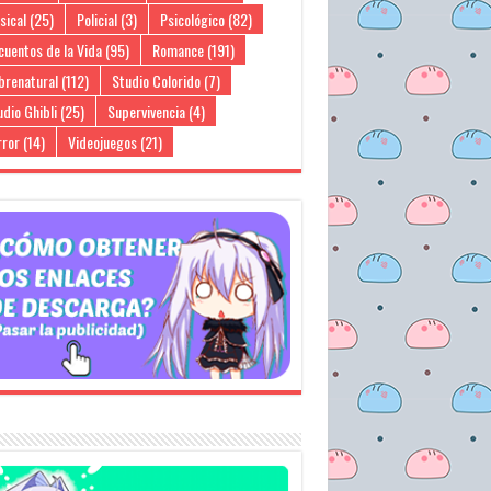
sical
(25)
Policial
(3)
Psicológico
(82)
cuentos de la Vida
(95)
Romance
(191)
brenatural
(112)
Studio Colorido
(7)
dio Ghibli
(25)
Supervivencia
(4)
rror
(14)
Videojuegos
(21)