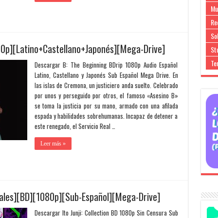
Mu
Re
So
80p][Latino+Castellano+Japonés][Mega-Drive]
Stu
Te
Descargar B: The Beginning BDrip 1080p Audio Español
Latino, Castellano y Japonés Sub Español Mega Drive. En
las islas de Cremona, un justiciero anda suelto. Celebrado
por unos y perseguido por otros, el famoso «Asesino B»
se toma la justicia por su mano, armado con una afilada
espada y habilidades sobrehumanas. Incapaz de detener a
este renegado, el Servicio Real …
Leer más »
ciales][BD][1080p][Sub-Español][Mega-Drive]
Descargar Ito Junji: Collection BD 1080p Sin Censura Sub