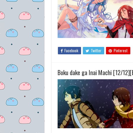
Facebook
Twitter
Pinterest
Boku dake ga Inai Machi [12/12]