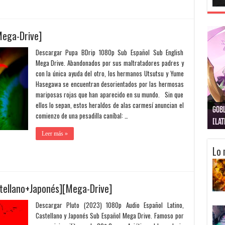
Mega-Drive]
Descargar Pupa BDrip 1080p Sub Español Sub English
Mega Drive. Abandonados por sus maltratadores padres y
con la única ayuda del otro, los hermanos Utsutsu y Yume
Hasegawa se encuentran desorientados por las hermosas
mariposas rojas que han aparecido en su mundo. Sin que
ellos lo sepan, estos heraldos de alas carmesí anuncian el
Gobl
Juju
Kimi
Nuki
Kimi
Get
comienzo de una pesadilla caníbal: …
[La
[Lat
[La
[10
[Ca
[10
Leer más »
Lo 
tellano+Japonés][Mega-Drive]
Descargar Pluto (2023) 1080p Audio Español Latino,
Castellano y Japonés Sub Español Mega Drive. Famoso por