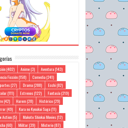
gorías
ción
(402)
Anime
(3)
Aventura
(143)
ncia Ficción
(158)
Comedia
(241)
portes
(27)
Drama
(288)
Ecchi
(82)
colar
(111)
Estrenos
(122)
Fantasía
(219)
re
(42)
Harem
(28)
Histórico
(29)
rror
(49)
Kara no Kyoukai Saga
(11)
e Action
(5)
Makoto Shinkai Movies
(12)
cha
(60)
Militar
(39)
Misterio
(87)