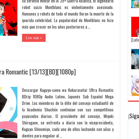
su servicio militar en la 39ª Guerra Asiática, el legendario
robot suizo Montblanc es violentamente asesinado.
Humanos y robots de todo el mundo lloran la muerte de la
querida celebridad. La popularidad de Montblanc no hizo
más que crecer en los años posteriores a …
Leer más »
[Lat
ra Romantic [13/13][BD][1080p]
Descargar Kaguya-sama wa Kokurasetai: Ultra Romantic
BDrip 1080p Audio Latino, Japonés Sub Español Mega
Drive. Los miembros de la élite del consejo estudiantil de
la Academia Shuchiin continúan con sus competitivas
¡Síg
payasadas diarias. El presidente del consejo, Miyuki
Shirogane, se enfrenta a diario con la vicepresidenta,
Kaguya Shinomiya, cada uno de ellos luchando con uñas y
dientes para engañar al …