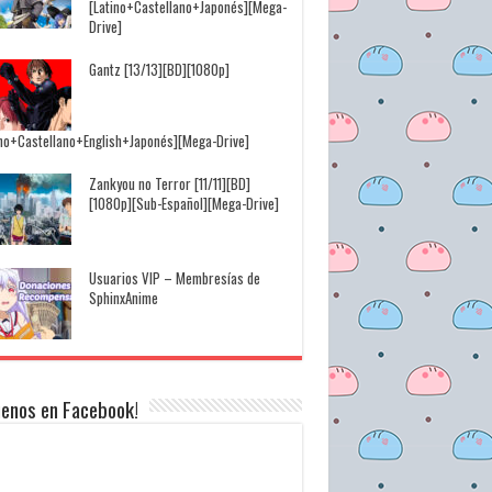
[Latino+Castellano+Japonés][Mega-
Drive]
Gantz [13/13][BD][1080p]
ino+Castellano+English+Japonés][Mega-Drive]
Zankyou no Terror [11/11][BD]
[1080p][Sub-Español][Mega-Drive]
Usuarios VIP – Membresías de
SphinxAnime
uenos en Facebook!