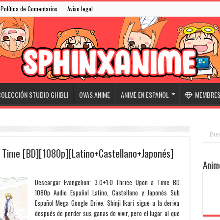
Política de Comentarios
Aviso legal
OLECCIÓN STUDIO GHIBLI
OVAS ANIME
ANIME EN ESPAÑOL
MEMBRESÍ
a Time [BD][1080p][Latino+Castellano+Japonés]
Anim
Descargar Evangelion: 3.0+1.0 Thrice Upon a Time BD
1080p Audio Español Latino, Castellano y Japonés Sub
Español Mega Google Drive. Shinji Ikari sigue a la deriva
después de perder sus ganas de vivir, pero el lugar al que