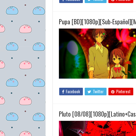
Pupa [BD][1080p][Sub-Español][
Facebook
Twitter
Pinterest
Pluto [08/08][1080p][Latino+Cas