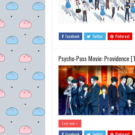
Facebook
Twitter
Pinterest
Psycho-Pass Movie: Providence [
Leer más »
Facebook
Twitter
Pinterest