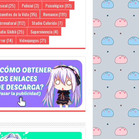
sical
(25)
Policial
(3)
Psicológico
(82)
cuentos de la Vida
(95)
Romance
(191)
brenatural
(112)
Studio Colorido
(7)
dio Ghibli
(25)
Supervivencia
(4)
rror
(14)
Videojuegos
(21)