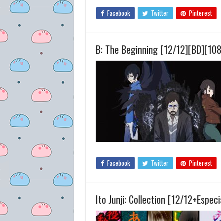
Facebook
Twitter
Pinterest
B: The Beginning [12/12][BD][10
Facebook
Twitter
Pinterest
Ito Junji: Collection [12/12+Espe