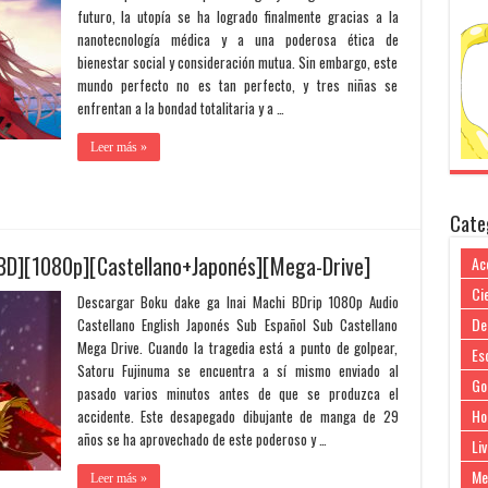
futuro, la utopía se ha logrado finalmente gracias a la
nanotecnología médica y a una poderosa ética de
bienestar social y consideración mutua. Sin embargo, este
mundo perfecto no es tan perfecto, y tres niñas se
enfrentan a la bondad totalitaria y a …
Leer más »
Cate
[BD][1080p][Castellano+Japonés][Mega-Drive]
Ac
Cie
Descargar Boku dake ga Inai Machi BDrip 1080p Audio
De
Castellano English Japonés Sub Español Sub Castellano
Mega Drive. Cuando la tragedia está a punto de golpear,
Es
Satoru Fujinuma se encuentra a sí mismo enviado al
Go
pasado varios minutos antes de que se produzca el
Ho
accidente. Este desapegado dibujante de manga de 29
años se ha aprovechado de este poderoso y …
Liv
Me
Leer más »