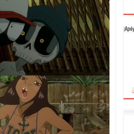
¡Apóy