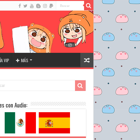
A VIP
MÁS
es con Audio: