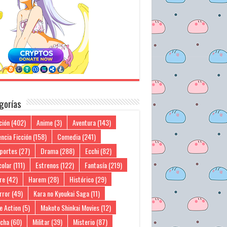
gorías
ción
(402)
Anime
(3)
Aventura
(143)
ncia Ficción
(158)
Comedia
(241)
portes
(27)
Drama
(288)
Ecchi
(82)
colar
(111)
Estrenos
(122)
Fantasía
(219)
re
(42)
Harem
(28)
Histórico
(29)
rror
(49)
Kara no Kyoukai Saga
(11)
e Action
(5)
Makoto Shinkai Movies
(12)
cha
(60)
Militar
(39)
Misterio
(87)