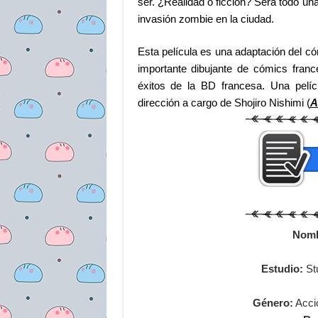
ser. ¿Realidad o ficción? Será todo un
invasión zombie en la ciudad.
Esta película es una adaptación del 
importante dibujante de cómics fran
éxitos de la BD francesa. Una pelí
dirección a cargo de Shojiro Nishimi (
A
Nomb
Estudio:
St
Género:
Acció