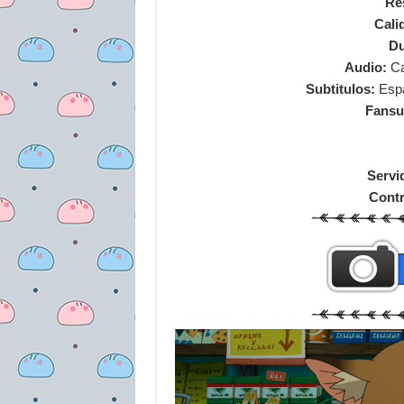
Re
Cali
Du
Audio:
Ca
Subtitulos:
Espa
Fansu
Servi
Cont