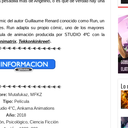
a pesadilla más de Angelino, o es que de verdad hay una
cómic del autor Guillaume Renard conocido como Run, un
ces. Run adapta su propio cómic, uno de los mayores
cula de animación producida por STUDIO 4ºC con la
nimatrix
,
Tekkonkinkreet
).
Gobl
Juju
Kimi
Nuki
Kimi
Get
[La
[Lat
[La
[10
[Ca
[10
Lo 
re:
Mutafukaz, MFKZ
Tipo:
Película
udio 4°C, Ankama Animations
Año:
2018
n, Psicológico, Ciencia Ficción