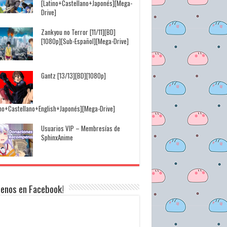
[Latino+Castellano+Japonés][Mega-
Drive]
Zankyou no Terror [11/11][BD]
[1080p][Sub-Español][Mega-Drive]
Gantz [13/13][BD][1080p]
ino+Castellano+English+Japonés][Mega-Drive]
Usuarios VIP – Membresías de
SphinxAnime
uenos en Facebook!