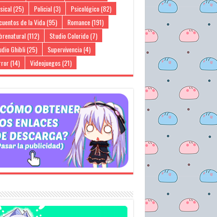
sical
(25)
Policial
(3)
Psicológico
(82)
cuentos de la Vida
(95)
Romance
(191)
brenatural
(112)
Studio Colorido
(7)
dio Ghibli
(25)
Supervivencia
(4)
rror
(14)
Videojuegos
(21)