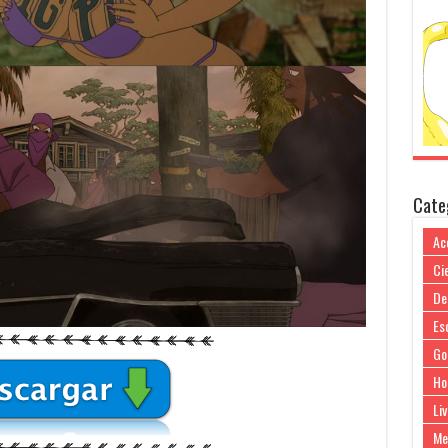
Cate
Ac
Cie
De
Es
Go
Ho
Liv
Me