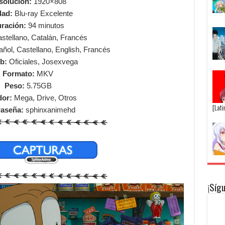
solución:
1920×808
dad:
Blu-ray Excelente
ración:
94 minutos
stellano, Catalán, Francés
ñol, Castellano, English, Francés
b:
Oficiales, Josexvega
Formato:
MKV
Peso:
5.75GB
dor:
Mega, Drive, Otros
[Lat
raseña:
sphinxanimehd
¡Síg