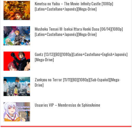
Kimetsu no Yaiba – The Movie: Infinity Castle [1080p]
[Latino+Castellano+Japonés][Mega-Drive]
Mushoku Tensei III: Isekai Ittara Honki Dasu [06/14][1080p]
[Latino+Castellano+Japonés][Mega-Drive]
Gantz [13/13][BD][1080p][Latino+Castellano+English+Japonés]
[Mega-Drive]
Zankyou no Terror [11/11][BD][1080p][Sub-Español][Mega-
Drive]
Usuarios VIP – Membresías de SphinxAnime