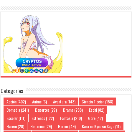
Categorías
Acción
(402)
Anime
(3)
Aventura
(143)
Ciencia Ficción
(158)
Comedia
(241)
Deportes
(27)
Drama
(288)
Ecchi
(82)
Escolar
(111)
Estrenos
(122)
Fantasía
(219)
Gore
(42)
Harem
(28)
Histórico
(29)
Horror
(49)
Kara no Kyoukai Saga
(11)