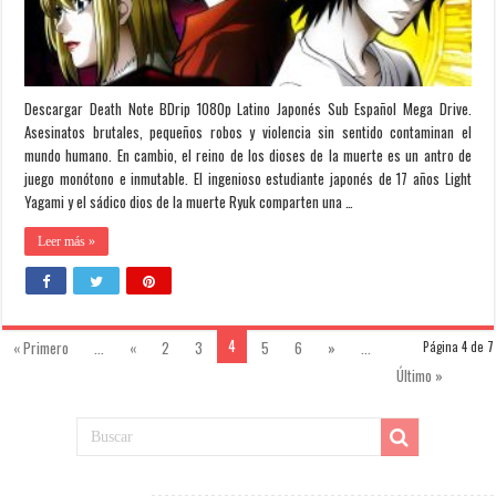
Descargar Death Note BDrip 1080p Latino Japonés Sub Español Mega Drive.
Asesinatos brutales, pequeños robos y violencia sin sentido contaminan el
mundo humano. En cambio, el reino de los dioses de la muerte es un antro de
juego monótono e inmutable. El ingenioso estudiante japonés de 17 años Light
Yagami y el sádico dios de la muerte Ryuk comparten una …
Leer más »
4
« Primero
...
«
2
3
5
6
»
...
Página 4 de 7
Último »