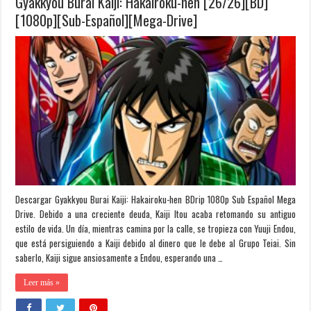
Gyakkyou Burai Kaiji: Hakairoku-hen [26/26][BD]
[1080p][Sub-Español][Mega-Drive]
Descargar Gyakkyou Burai Kaiji: Hakairoku-hen BDrip 1080p Sub Español Mega
Drive. Debido a una creciente deuda, Kaiji Itou acaba retomando su antiguo
estilo de vida. Un día, mientras camina por la calle, se tropieza con Yuuji Endou,
que está persiguiendo a Kaiji debido al dinero que le debe al Grupo Teiai. Sin
saberlo, Kaiji sigue ansiosamente a Endou, esperando una …
Leer más »