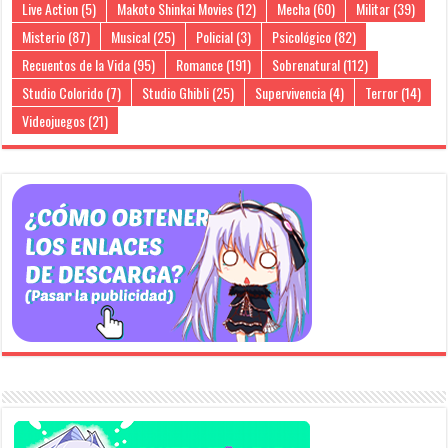
Live Action
(5)
Makoto Shinkai Movies
(12)
Mecha
(60)
Militar
(39)
Misterio
(87)
Musical
(25)
Policial
(3)
Psicológico
(82)
Recuentos de la Vida
(95)
Romance
(191)
Sobrenatural
(112)
Studio Colorido
(7)
Studio Ghibli
(25)
Supervivencia
(4)
Terror
(14)
Videojuegos
(21)