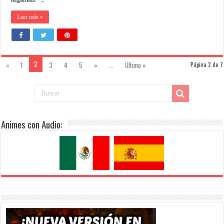
Leer más »
2
«
1
3
4
5
»
...
Último »
Página 2 de 7
Animes con Audio: