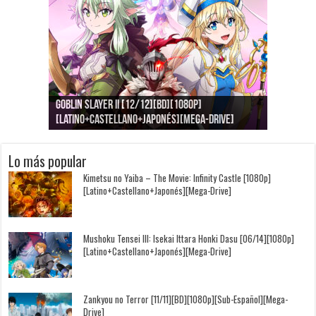
Goblin Slayer II [12/12][BD][1080p]
Jujutsu Kaisen: Kaigyoku/Gyokusetsu [1080p]
Kimi to, Nami ni Noretara [BD][1080p]
Nukitashi the Animation [11/11+OVAS][BD]
Kimi wa Houkago Insomnia [13/13][BD][1080p]
Getsuyoubi no Tawawa [12/12+Especiales][BD]
[Latino+Castellano+Japonés][Mega-Drive]
[Latino+Japonés][Mega-Drive]
[Latino+Castellano+Japonés][Mega-Drive]
[1080p][Sub-Español][Mega-Drive]
[Castellano+English+Japonés][Mega-Drive]
[1080p][Sub-Español][Mega-Drive]
Lo más popular
Kimetsu no Yaiba – The Movie: Infinity Castle [1080p]
[Latino+Castellano+Japonés][Mega-Drive]
Mushoku Tensei III: Isekai Ittara Honki Dasu [06/14][1080p]
[Latino+Castellano+Japonés][Mega-Drive]
Zankyou no Terror [11/11][BD][1080p][Sub-Español][Mega-
Drive]