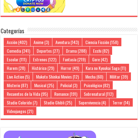
Categorías
Acción
(402)
Anime
(3)
Aventura
(143)
Ciencia Ficción
(158)
Comedia
(241)
Deportes
(27)
Drama
(288)
Ecchi
(82)
Escolar
(111)
Estrenos
(122)
Fantasía
(219)
Gore
(42)
Harem
(28)
Histórico
(29)
Horror
(49)
Kara no Kyoukai Saga
(11)
Live Action
(5)
Makoto Shinkai Movies
(12)
Mecha
(60)
Militar
(39)
Misterio
(87)
Musical
(25)
Policial
(3)
Psicológico
(82)
Recuentos de la Vida
(95)
Romance
(191)
Sobrenatural
(112)
Studio Colorido
(7)
Studio Ghibli
(25)
Supervivencia
(4)
Terror
(14)
Videojuegos
(21)