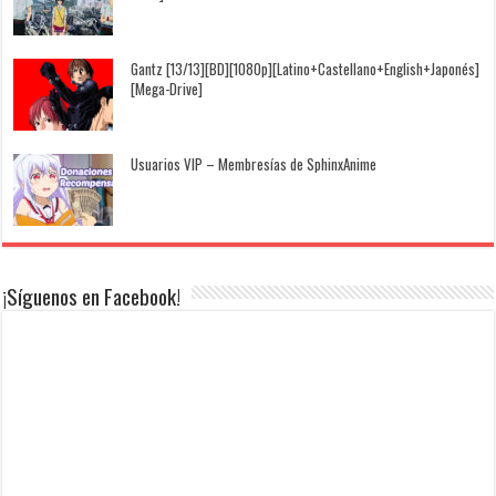
Gantz [13/13][BD][1080p][Latino+Castellano+English+Japonés]
[Mega-Drive]
Usuarios VIP – Membresías de SphinxAnime
¡Síguenos en Facebook!