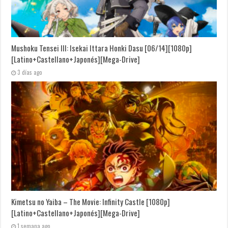
Mushoku Tensei III: Isekai Ittara Honki Dasu [06/14][1080p]
[Latino+Castellano+Japonés][Mega-Drive]
3 días ago
Kimetsu no Yaiba – The Movie: Infinity Castle [1080p]
[Latino+Castellano+Japonés][Mega-Drive]
1 semana ago