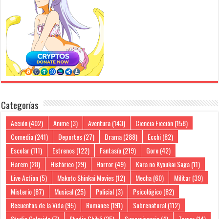
Categorías
Acción
(402)
Anime
(3)
Aventura
(143)
Ciencia Ficción
(158)
Comedia
(241)
Deportes
(27)
Drama
(288)
Ecchi
(82)
Escolar
(111)
Estrenos
(122)
Fantasía
(219)
Gore
(42)
Harem
(28)
Histórico
(29)
Horror
(49)
Kara no Kyoukai Saga
(11)
Live Action
(5)
Makoto Shinkai Movies
(12)
Mecha
(60)
Militar
(39)
Misterio
(87)
Musical
(25)
Policial
(3)
Psicológico
(82)
Recuentos de la Vida
(95)
Romance
(191)
Sobrenatural
(112)
Studio Colorido
(7)
Studio Ghibli
(25)
Supervivencia
(4)
Terror
(14)