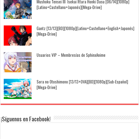
Mushoku Tensei III: Isekai Ittara Honki Dasu [06/14][1080p]
[Latino+Castellano+Japonés][Mega-Drive]
Gantz [13/13][BD][1080p][Latino+Castellano+English+Japonés]
[Mega-Drive]
Usuarios VIP – Membresías de SphinxAnime
Sora no Otoshimono [13/13+OVA][BD][1080p][Sub-Español]
[Mega-Drive]
¡Síguenos en Facebook!