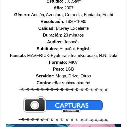
Estudio:
J.C.Staff
Año:
2007
Género:
Acción, Aventura, Comedia, Fantasía, Ecchi
Resolución:
1920×1080
Calidad:
Blu-ray Excelente
Duración:
23 minutos
Audios:
Japonés
Subtítulos:
Español, English
Fansub:
MAVERICK-Byakuran-TeamKurosaki, N.N, Doki
Formato:
MKV
Peso:
1GB
Servidor:
Mega, Drive, Otros
Contraseña:
sphinxanimehd