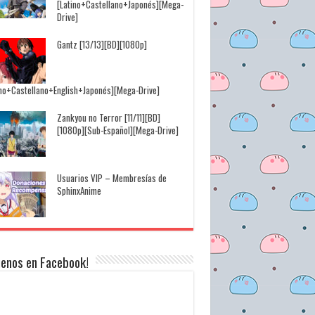
[Latino+Castellano+Japonés][Mega-
Drive]
Gantz [13/13][BD][1080p]
ino+Castellano+English+Japonés][Mega-Drive]
Zankyou no Terror [11/11][BD]
[1080p][Sub-Español][Mega-Drive]
Usuarios VIP – Membresías de
SphinxAnime
uenos en Facebook!