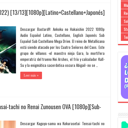
Mu
2022) [13/13][1080p][Latino+Castellano+Japonés]
Re
So
Stu
Descargar Bastard!!: Ankoku no Hakaishin 2022 1080p
Audio Español Latino, Castellano, English Japonés Sub
Te
Español Sub Castellano Mega Drive. El reino de Metallicana
está siendo atacado por los Cuatro Señores del Caos. Este
grupo de villanos -el maestro ninja Gara, la mortífera
emperatriz del trueno Nei Arshes, el frío y calculador Kall-
Su y la enigmática sacerdotisa oscura Abigail- no se …
Leer más »
sai-tachi no Renai Zunousen OVA [1080p][Sub-
Descargar Kaguya-sama wa Kokurasetai: Tensai-tachi no