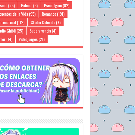
sical
(25)
Policial
(3)
Psicológico
(82)
cuentos de la Vida
(95)
Romance
(191)
brenatural
(112)
Studio Colorido
(7)
dio Ghibli
(25)
Supervivencia
(4)
rror
(14)
Videojuegos
(21)