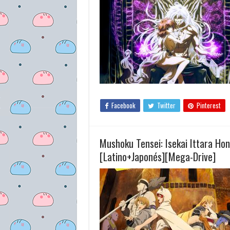
Facebook
Twitter
Pinterest
Mushoku Tensei: Isekai Ittara Ho
[Latino+Japonés][Mega-Drive]