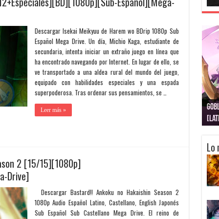
12+Especiales][BD][1080p][Sub-Español][Mega-
Descargar Isekai Meikyuu de Harem wo BDrip 1080p Sub
Español Mega Drive. Un día, Michio Kaga, estudiante de
secundaria, intenta iniciar un extraño juego en línea que
ha encontrado navegando por Internet. En lugar de ello, se
ve transportado a una aldea rural del mundo del juego,
equipado con habilidades especiales y una espada
superpoderosa. Tras ordenar sus pensamientos, se …
Gobl
Juju
Kimi
Nuki
Kimi
Get
Leer más »
[La
[Lat
[La
[10
[Ca
[10
Lo 
ason 2 [15/15][1080p]
a-Drive]
Descargar Bastard!! Ankoku no Hakaishin Season 2
1080p Audio Español Latino, Castellano, English Japonés
Sub Español Sub Castellano Mega Drive. El reino de