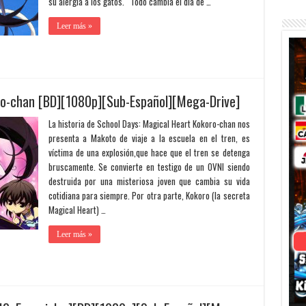
su alergia a los gatos. Todo cambia el día de …
Leer más »
ro-chan [BD][1080p][Sub-Español][Mega-Drive]
La historia de School Days: Magical Heart Kokoro-chan nos
presenta a Makoto de viaje a la escuela en el tren, es
víctima de una explosión,que hace que el tren se detenga
bruscamente. Se convierte en testigo de un OVNI siendo
destruida por una misteriosa joven que cambia su vida
cotidiana para siempre. Por otra parte, Kokoro (la secreta
Magical Heart) …
Leer más »