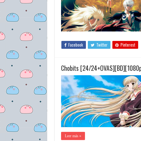
Facebook
Twitter
Pinterest
Chobits [24/24+OVAS][BD][1080p
Leer más »