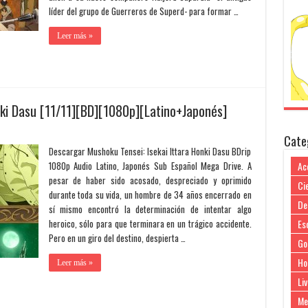
líder del grupo de Guerreros de Superd- para formar …
Leer más »
nki Dasu [11/11][BD][1080p][Latino+Japonés]
Cate
Descargar Mushoku Tensei: Isekai Ittara Honki Dasu BDrip
1080p Audio Latino, Japonés Sub Español Mega Drive. A
Ac
pesar de haber sido acosado, despreciado y oprimido
Cie
durante toda su vida, un hombre de 34 años encerrado en
De
sí mismo encontró la determinación de intentar algo
heroico, sólo para que terminara en un trágico accidente.
Es
Pero en un giro del destino, despierta …
Go
Ho
Leer más »
Liv
Me