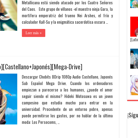
Metallicana está siendo atacado por los Cuatro Señores
del Caos. Este grupo de villanos -el maestro ninja Gara, la
mortífera emperatriz del trueno Nei Arshes, el frío y
calculador Kall-Su y la enigmática sacerdotisa oscura …
Leer más »
[Lat
][Castellano+Japonés][Mega-Drive]
Descargar Chobits BDrip 1080p Audio Castellano, Japonés
Sub Español Mega Drive. Cuando los ordenadores
empiezan a parecerse a los humanos, ¿puede el amor
seguir siendo el mismo? Hideki Motosuwa es un joven
campesino que estudia mucho para entrar en la
universidad. Procedente de un entorno pobre, apenas
¡Síg
puede permitirse los gastos, por no hablar de la última
moda: Los Persocoms, …