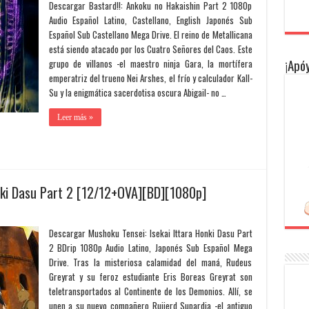
Descargar Bastard!!: Ankoku no Hakaishin Part 2 1080p
Audio Español Latino, Castellano, English Japonés Sub
Español Sub Castellano Mega Drive. El reino de Metallicana
está siendo atacado por los Cuatro Señores del Caos. Este
¡Apóy
grupo de villanos -el maestro ninja Gara, la mortífera
emperatriz del trueno Nei Arshes, el frío y calculador Kall-
Su y la enigmática sacerdotisa oscura Abigail- no …
Leer más »
nki Dasu Part 2 [12/12+OVA][BD][1080p]
Descargar Mushoku Tensei: Isekai Ittara Honki Dasu Part
2 BDrip 1080p Audio Latino, Japonés Sub Español Mega
Drive. Tras la misteriosa calamidad del maná, Rudeus
Greyrat y su feroz estudiante Eris Boreas Greyrat son
teletransportados al Continente de los Demonios. Allí, se
unen a su nuevo compañero Ruijerd Supardia -el antiguo