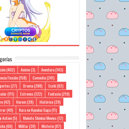
gorías
ción
(402)
Anime
(3)
Aventura
(143)
ncia Ficción
(158)
Comedia
(241)
portes
(27)
Drama
(288)
Ecchi
(82)
colar
(111)
Estrenos
(122)
Fantasía
(219)
re
(42)
Harem
(28)
Histórico
(29)
rror
(49)
Kara no Kyoukai Saga
(11)
e Action
(5)
Makoto Shinkai Movies
(12)
cha
(60)
Militar
(39)
Misterio
(87)