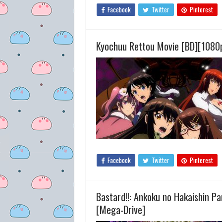
Facebook
Twitter
Pinterest
Kyochuu Rettou Movie [BD][1080p
Facebook
Twitter
Pinterest
Bastard!!: Ankoku no Hakaishin P
[Mega-Drive]