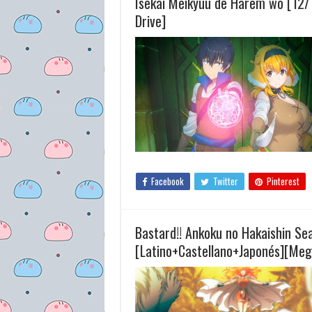
Isekai Meikyuu de Harem wo [12/
Drive]
Facebook
Twitter
Pinterest
Bastard!! Ankoku no Hakaishin Se
[Latino+Castellano+Japonés][Meg