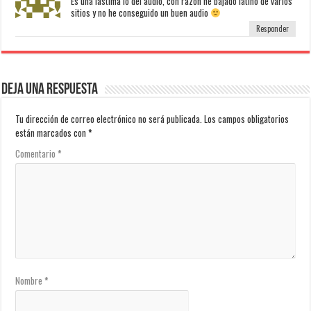
Es una lastima lo del audio, con razon he bajado latino de varios
sitios y no he conseguido un buen audio
Responder
Deja una respuesta
Tu dirección de correo electrónico no será publicada.
Los campos obligatorios
están marcados con
*
Comentario
*
Nombre
*