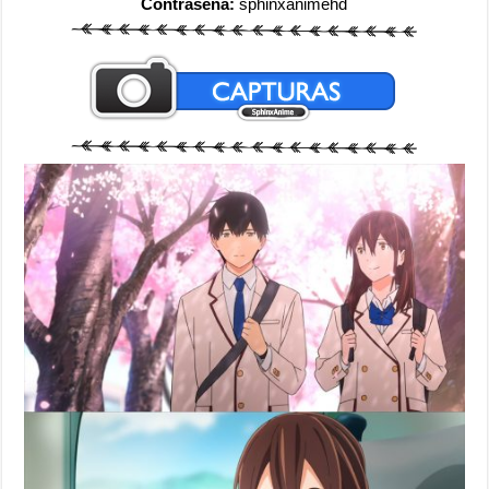
Contraseña:
sphinxanimehd