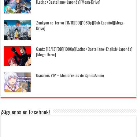
[Latino+Castellano+Japonés][Mega-Drive]
Zankyou no Terror [11/11][BD][1080p][Sub-Español][Mega-
Drive]
Gantz [13/13][BD][1080p][Latino+Castellano+English+Japonés]
[Mega-Drive]
Usuarios VIP – Membresías de SphinxAnime
¡Síguenos en Facebook!