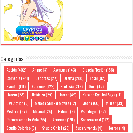
Categorías
Acción
(402)
Anime
(3)
Aventura
(143)
Ciencia Ficción
(158)
Comedia
(241)
Deportes
(27)
Drama
(288)
Ecchi
(82)
Escolar
(111)
Estrenos
(122)
Fantasía
(219)
Gore
(42)
Harem
(28)
Histórico
(29)
Horror
(49)
Kara no Kyoukai Saga
(11)
Live Action
(5)
Makoto Shinkai Movies
(12)
Mecha
(60)
Militar
(39)
Misterio
(87)
Musical
(25)
Policial
(3)
Psicológico
(82)
Recuentos de la Vida
(95)
Romance
(191)
Sobrenatural
(112)
Studio Colorido
(7)
Studio Ghibli
(25)
Supervivencia
(4)
Terror
(14)