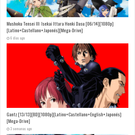
Mushoku Tensei III: Isekai Ittara Honki Dasu [06/14][1080p]
[Latino+Castellano+Japonés][Mega-Drive]
6 días ago
Gantz [13/13][BD][1080p][Latino+Castellano+English+Japonés]
[Mega-Drive]
3 semanas ago