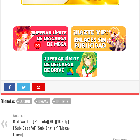
Etiquetas
ACCIÓN
DRAMA
HORROR
Anterior
Kud Wafter [Película][BD][1080p]
[Sub-Español][Sub-English][Mega-
Drive]