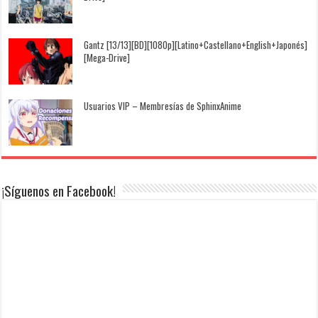
Gantz [13/13][BD][1080p][Latino+Castellano+English+Japonés]
[Mega-Drive]
Usuarios VIP – Membresías de SphinxAnime
¡Síguenos en Facebook!