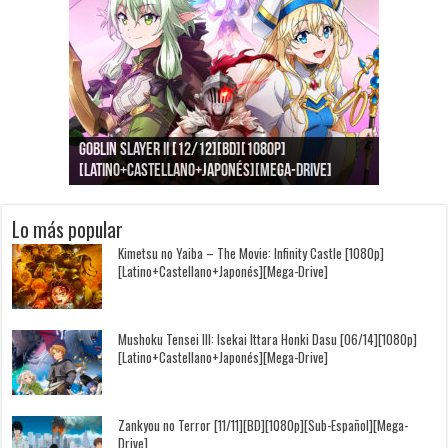
Goblin Slayer II [12/12][BD][1080p]
Jujutsu Kaisen: Kaigyoku/Gyokusetsu [1080p]
Kimi to, Nami ni Noretara [BD][1080p]
Nukitashi the Animation [11/11+OVAS][BD]
Kimi wa Houkago Insomnia [13/13][BD][1080p]
Getsuyoubi no Tawawa [12/12+Especiales][BD]
[Latino+Castellano+Japonés][Mega-Drive]
[Latino+Japonés][Mega-Drive]
[Latino+Castellano+Japonés][Mega-Drive]
[1080p][Sub-Español][Mega-Drive]
[Castellano+English+Japonés][Mega-Drive]
[1080p][Sub-Español][Mega-Drive]
Lo más popular
Kimetsu no Yaiba – The Movie: Infinity Castle [1080p]
[Latino+Castellano+Japonés][Mega-Drive]
Mushoku Tensei III: Isekai Ittara Honki Dasu [06/14][1080p]
[Latino+Castellano+Japonés][Mega-Drive]
Zankyou no Terror [11/11][BD][1080p][Sub-Español][Mega-
Drive]