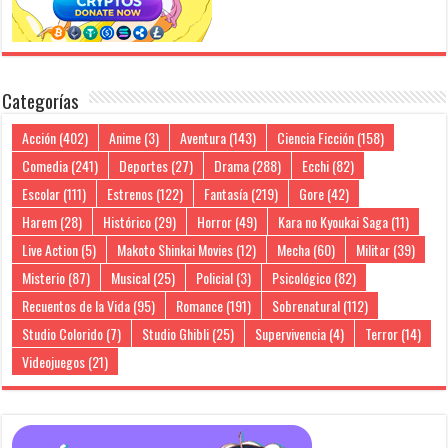
Categorías
Acción
(402)
Anime
(3)
Aventura
(143)
Ciencia Ficción
(158)
Comedia
(241)
Deportes
(27)
Drama
(288)
Ecchi
(82)
Escolar
(111)
Estrenos
(122)
Fantasía
(219)
Gore
(42)
Harem
(28)
Histórico
(29)
Horror
(49)
Kara no Kyoukai Saga
(11)
Live Action
(5)
Makoto Shinkai Movies
(12)
Mecha
(60)
Militar
(39)
Misterio
(87)
Musical
(25)
Policial
(3)
Psicológico
(82)
Recuentos de la Vida
(95)
Romance
(191)
Sobrenatural
(112)
Studio Colorido
(7)
Studio Ghibli
(25)
Supervivencia
(4)
Terror
(14)
Videojuegos
(21)