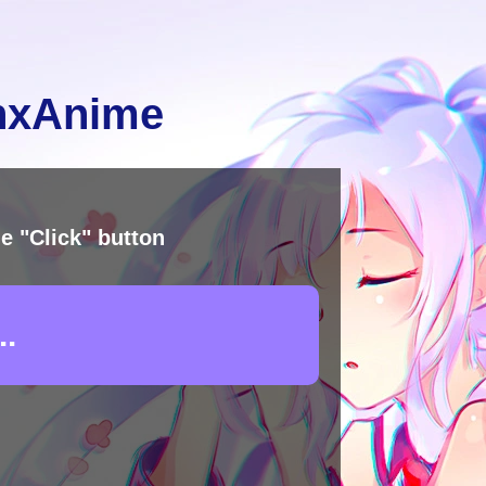
inxAnime
e "Click" button
.