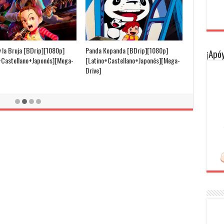
y la Bruja [BDrip][1080p]
Panda Kopanda [BDrip][1080p]
¡Apóy
+Castellano+Japonés][Mega-
[Latino+Castellano+Japonés][Mega-
Drive]