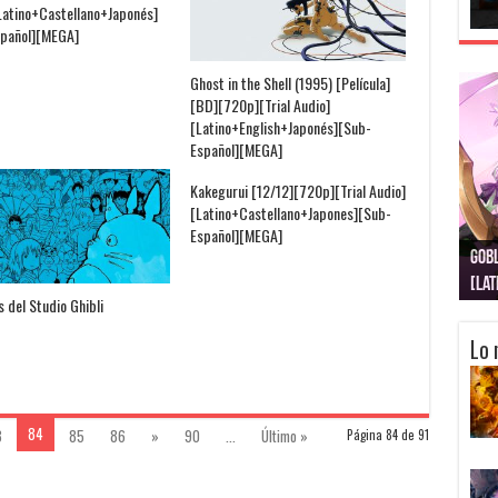
Latino+Castellano+Japonés]
pañol][MEGA]
Ghost in the Shell (1995) [Película]
[BD][720p][Trial Audio]
[Latino+English+Japonés][Sub-
Español][MEGA]
Kakegurui [12/12][720p][Trial Audio]
[Latino+Castellano+Japones][Sub-
Español][MEGA]
Gobl
Juju
Kimi
Nuki
Kimi
Get
[La
[Lat
[La
[10
[Ca
[10
s del Studio Ghibli
Lo 
84
3
85
86
»
90
...
Último »
Página 84 de 91