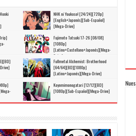
 Honki
NHK ni Youkoso! [24/24][720p]
[English+Japonés][Sub-Español]
]
[Mega-Drive]
Drip]
Fujimoto Tatsuki 17-26 [08/08]
ga-
[1080p]
[Latino+Castellano+Japonés][Mega-
Drive]
6][BD]
Fullmetal Alchemist: Brotherhood
Drive]
[64/64][BD][1080p]
[Latino+Japonés][Mega-Drive]
Nues
080p]
Koyomimonogatari [12/12][BD]
][Mega-
[1080p][Sub-Español][Mega-Drive]