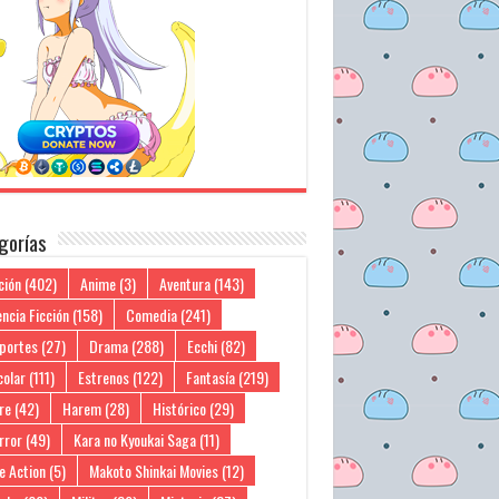
gorías
ción
(402)
Anime
(3)
Aventura
(143)
ncia Ficción
(158)
Comedia
(241)
portes
(27)
Drama
(288)
Ecchi
(82)
colar
(111)
Estrenos
(122)
Fantasía
(219)
re
(42)
Harem
(28)
Histórico
(29)
rror
(49)
Kara no Kyoukai Saga
(11)
e Action
(5)
Makoto Shinkai Movies
(12)