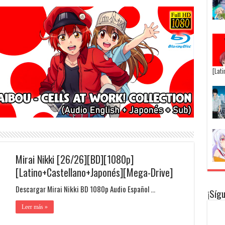
[Lat
Mirai Nikki [26/26][BD][1080p]
[Latino+Castellano+Japonés][Mega-Drive]
Descargar Mirai Nikki BD 1080p Audio Español …
¡Síg
Leer más »