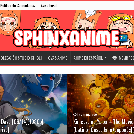
Política de Comentarios
Aviso legal
OLECCIÓN STUDIO GHIBLI
OVAS ANIME
ANIME EN ESPAÑOL
MEMBRESÍ
1 semana ago
31/05/2026
07/03/2026
ki Dasu [06/14][1080p]
][Latino+Castellano+Japonés]
[Latino+Castellano+Japonés]
Kimetsu no Yaiba – The Movie:
Niwatori Fighter (Rooster Fig
Evangelion Broadcast 30th An
rive]
[Latino+Castellano+Japonés]
[Latino+English+Japonés][Meg
[Sub-Español][Mega-Drive]