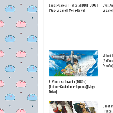
Loups=Garous [Película][BD][1080p]
Ovas An
[Sub-Español][Mega-Drive]
Español
Midori, 
[Pelícu
Español
El Viento se Levanta [1080p]
[Latino+Castellano+Japonés][Mega-
Drive]
Ghost in
[Pelícu