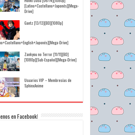
Honki Dasu [06/14][1080p]
[Latino+Castellano+Japonés][Mega-
Drive]
Gantz [13/13][BD][1080p]
ino+Castellano+English+Japonés][Mega-Drive]
Zankyou no Terror [11/11][BD]
[1080p][Sub-Español][Mega-Drive]
Usuarios VIP – Membresías de
SphinxAnime
uenos en Facebook!