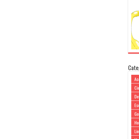
Cate
Ac
Cie
De
Es
Go
Ho
Liv