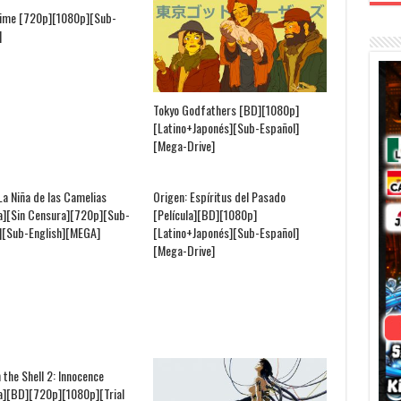
ime [720p][1080p][Sub-
]
Tokyo Godfathers [BD][1080p]
[Latino+Japonés][Sub-Español]
[Mega-Drive]
La Niña de las Camelias
Origen: Espíritus del Pasado
la][Sin Censura][720p][Sub-
[Película][BD][1080p]
][Sub-English][MEGA]
[Latino+Japonés][Sub-Español]
[Mega-Drive]
 the Shell 2: Innocence
la][BD][720p][1080p][Trial