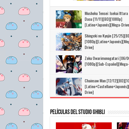
Mushoku Tensei: Isekai Ittara
Dasu [11/11][BD][1080p]
[Latino+Japonés][Mega-Drive
Shingeki no Kyojin [25/25][B
[1080p][Latino+Japonés][Me
Drive]
Zoku Owarimonogatari [06/0
[1080p][Sub-Español][Mega-
Chainsaw Man [12/12][BD][1
[Latino+Castellano+Japonés
Drive]
Películas del Studio Ghibli