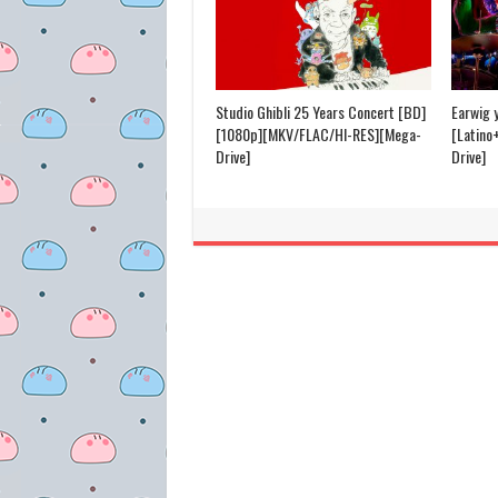
Studio Ghibli 25 Years Concert [BD]
Earwig 
[1080p][MKV/FLAC/HI-RES][Mega-
[Latino
Drive]
Drive]