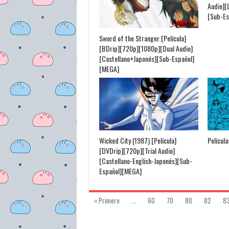
Audio][
[Sub-Es
Sword of the Stranger [Película]
[BDrip][720p][1080p][Dual Audio]
[Castellano+Japonés][Sub-Español]
[MEGA]
Wicked City (1987) [Película]
Película
[DVDrip][720p][Trial Audio]
[Castellano-English-Japonés][Sub-
Español][MEGA]
« Primero
...
60
70
80
82
8