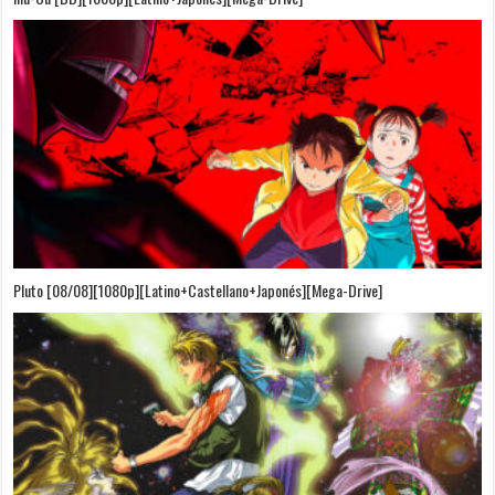
Pluto [08/08][1080p][Latino+Castellano+Japonés][Mega-Drive]