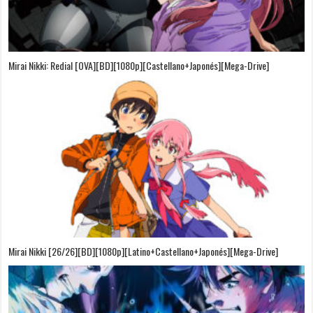
Mirai Nikki: Redial [OVA][BD][1080p][Castellano+Japonés][Mega-Drive]
Mirai Nikki [26/26][BD][1080p][Latino+Castellano+Japonés][Mega-Drive]