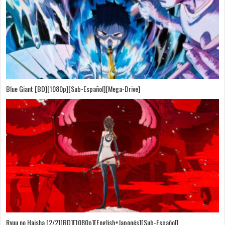
Blue Giant [BD][1080p][Sub-Español][Mega-Drive]
Ryuu no Haisha [2/2][BD][1080p][English+Japonés][Sub-Español]