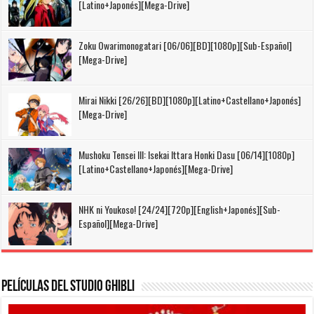
[Latino+Japonés][Mega-Drive]
Zoku Owarimonogatari [06/06][BD][1080p][Sub-Español]
[Mega-Drive]
Mirai Nikki [26/26][BD][1080p][Latino+Castellano+Japonés]
[Mega-Drive]
Mushoku Tensei III: Isekai Ittara Honki Dasu [06/14][1080p]
[Latino+Castellano+Japonés][Mega-Drive]
NHK ni Youkoso! [24/24][720p][English+Japonés][Sub-
Español][Mega-Drive]
Películas del Studio Ghibli