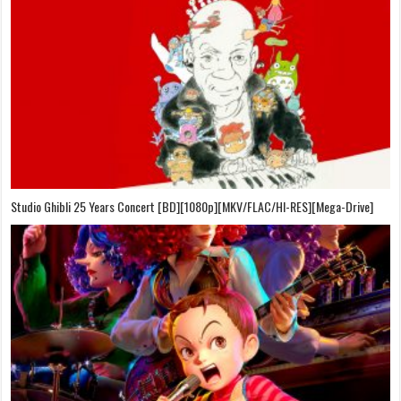
On Your Mark [OVA][BDrip][1080p][Sub-Español][Sub-English][MEGA]