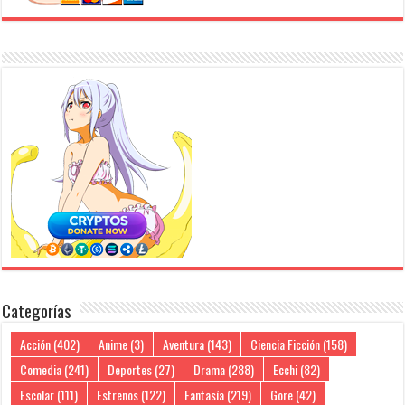
Categorías
Acción
(402)
Anime
(3)
Aventura
(143)
Ciencia Ficción
(158)
Comedia
(241)
Deportes
(27)
Drama
(288)
Ecchi
(82)
Escolar
(111)
Estrenos
(122)
Fantasía
(219)
Gore
(42)