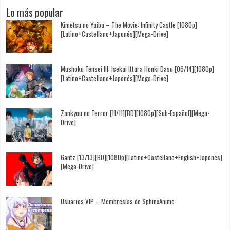
Lo más popular
Kimetsu no Yaiba – The Movie: Infinity Castle [1080p]
[Latino+Castellano+Japonés][Mega-Drive]
Mushoku Tensei III: Isekai Ittara Honki Dasu [06/14][1080p]
[Latino+Castellano+Japonés][Mega-Drive]
Zankyou no Terror [11/11][BD][1080p][Sub-Español][Mega-
Drive]
Gantz [13/13][BD][1080p][Latino+Castellano+English+Japonés]
[Mega-Drive]
Usuarios VIP – Membresías de SphinxAnime