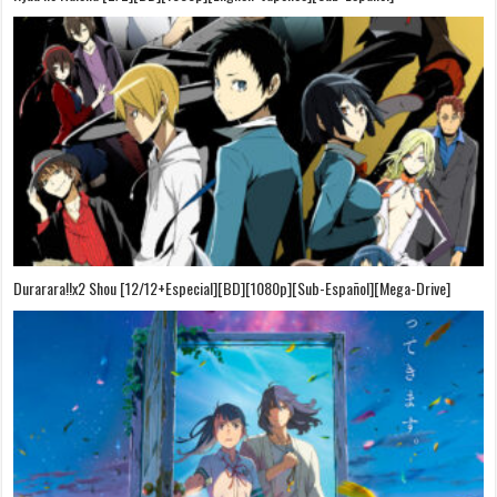
Durarara!!x2 Shou [12/12+Especial][BD][1080p][Sub-Español][Mega-Drive]