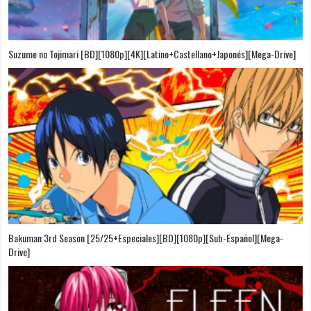
Suzume no Tojimari [BD][1080p][4K][Latino+Castellano+Japonés][Mega-Drive]
Bakuman 3rd Season [25/25+Especiales][BD][1080p][Sub-Español][Mega-
Drive]