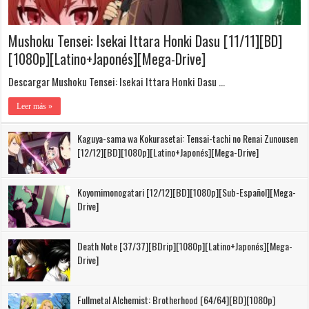
Mushoku Tensei: Isekai Ittara Honki Dasu [11/11][BD]
[1080p][Latino+Japonés][Mega-Drive]
Descargar Mushoku Tensei: Isekai Ittara Honki Dasu …
Leer más »
Kaguya-sama wa Kokurasetai: Tensai-tachi no Renai Zunousen
[12/12][BD][1080p][Latino+Japonés][Mega-Drive]
Koyomimonogatari [12/12][BD][1080p][Sub-Español][Mega-
Drive]
Death Note [37/37][BDrip][1080p][Latino+Japonés][Mega-
Drive]
Fullmetal Alchemist: Brotherhood [64/64][BD][1080p]