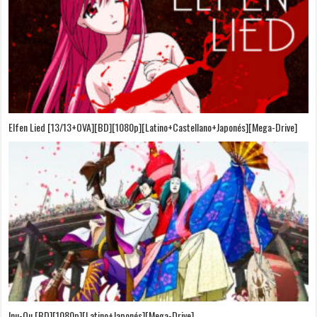
Elfen Lied [13/13+OVA][BD][1080p][Latino+Castellano+Japonés][Mega-Drive]
Inu-Ou [BD][1080p][Latino+Japonés][Mega-Drive]