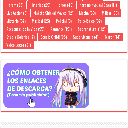
Harem
(28)
Histórico
(29)
Horror
(49)
Kara no Kyoukai Saga
(11)
Live Action
(5)
Makoto Shinkai Movies
(12)
Mecha
(60)
Militar
(39)
Misterio
(87)
Musical
(25)
Policial
(3)
Psicológico
(82)
Recuentos de la Vida
(95)
Romance
(191)
Sobrenatural
(112)
Studio Colorido
(7)
Studio Ghibli
(25)
Supervivencia
(4)
Terror
(14)
Videojuegos
(21)