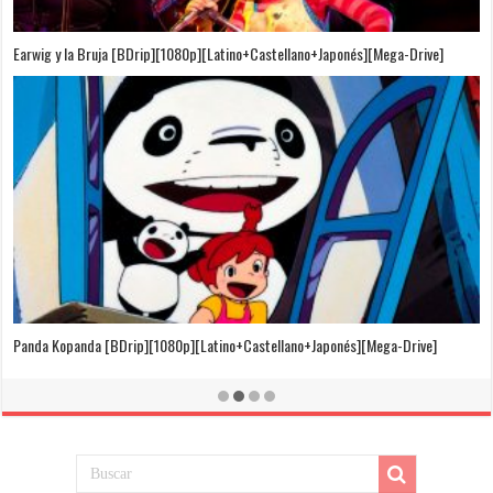
Puedo Escuchar el Mar [Película][BDrip][1080p][Dual Audio]
[Castellano+Japonés][Sub-Español][MEGA]
El Cuento de la Princesa Kaguya [BDrip][1080p][Latino+Castellano+Japonés]
[Mega-Drive]