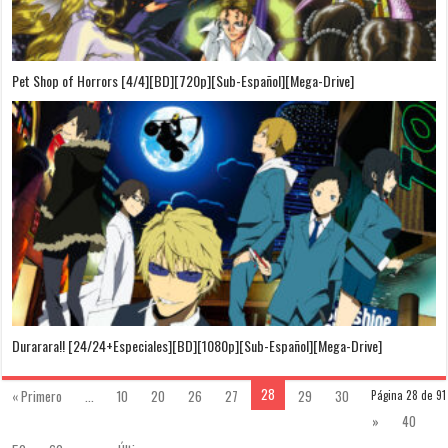
Pet Shop of Horrors [4/4][BD][720p][Sub-Español][Mega-Drive]
Durarara!! [24/24+Especiales][BD][1080p][Sub-Español][Mega-Drive]
28
« Primero
...
10
20
26
27
29
30
Página 28 de 91
»
40