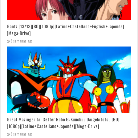
Gantz [13/13][BD][1080p][Latino+Castellano+English+Japonés]
[Mega-Drive]
3 semanas ago
Great Mazinger tai Getter Robo G: Kuuchuu Daigekitotsu [BD]
[1080p][Latino+Castellano+Japonés][Mega-Drive]
3 semanas ago