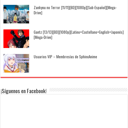
Zankyou no Terror [11/11][BD][1080p][Sub-Español][Mega-
Drive]
Gantz [13/13][BD][1080p][Latino+Castellano+English+Japonés]
[Mega-Drive]
Usuarios VIP – Membresías de SphinxAnime
¡Síguenos en Facebook!