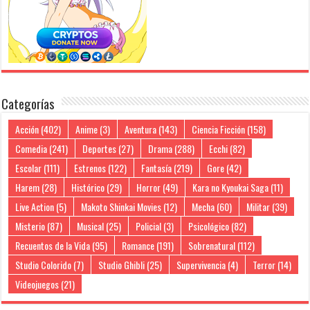
Categorías
Acción
(402)
Anime
(3)
Aventura
(143)
Ciencia Ficción
(158)
Comedia
(241)
Deportes
(27)
Drama
(288)
Ecchi
(82)
Escolar
(111)
Estrenos
(122)
Fantasía
(219)
Gore
(42)
Harem
(28)
Histórico
(29)
Horror
(49)
Kara no Kyoukai Saga
(11)
Live Action
(5)
Makoto Shinkai Movies
(12)
Mecha
(60)
Militar
(39)
Misterio
(87)
Musical
(25)
Policial
(3)
Psicológico
(82)
Recuentos de la Vida
(95)
Romance
(191)
Sobrenatural
(112)
Studio Colorido
(7)
Studio Ghibli
(25)
Supervivencia
(4)
Terror
(14)
Videojuegos
(21)