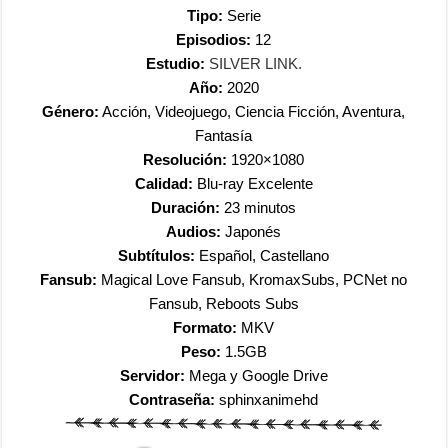
Tipo:
Serie
Episodios:
12
Estudio:
SILVER LINK.
Año:
2020
Género:
Acción, Videojuego, Ciencia Ficción, Aventura,
Fantasía
Resolución:
1920×1080
Calidad:
Blu-ray Excelente
Duración:
23 minutos
Audios:
Japonés
Subtítulos:
Español, Castellano
Fansub:
Magical Love Fansub, KromaxSubs, PCNet no
Fansub, Reboots Subs
Formato:
MKV
Peso:
1.5GB
Servidor:
Mega y Google Drive
Contraseña:
sphinxanimehd