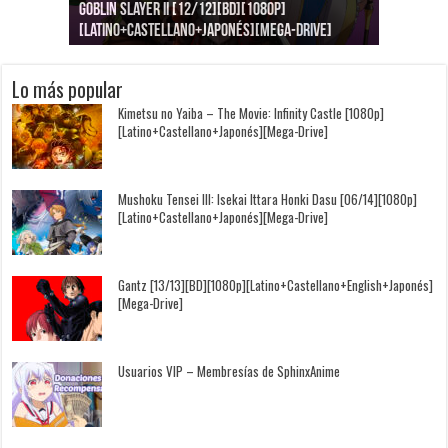
Goblin Slayer II [12/12][BD][1080p]
Jujutsu Kaisen: Kaigyoku/Gyokusetsu [1080p]
Kimi to, Nami ni Noretara [BD][1080p]
Nukitashi the Animation [11/11+OVAS][BD]
Kimi wa Houkago Insomnia [13/13][BD][1080p]
Getsuyoubi no Tawawa [12/12+Especiales][BD]
[Latino+Castellano+Japonés][Mega-Drive]
[Latino+Japonés][Mega-Drive]
[Latino+Castellano+Japonés][Mega-Drive]
[1080p][Sub-Español][Mega-Drive]
[Castellano+English+Japonés][Mega-Drive]
[1080p][Sub-Español][Mega-Drive]
Lo más popular
Kimetsu no Yaiba – The Movie: Infinity Castle [1080p]
[Latino+Castellano+Japonés][Mega-Drive]
Mushoku Tensei III: Isekai Ittara Honki Dasu [06/14][1080p]
[Latino+Castellano+Japonés][Mega-Drive]
Gantz [13/13][BD][1080p][Latino+Castellano+English+Japonés]
[Mega-Drive]
Usuarios VIP – Membresías de SphinxAnime