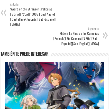
Anterior
Sword of the Stranger [Película]
[BDrip][720p][1080p][Dual Audio]
[Castellano+Japonés][Sub-Español]
[MEGA]
Siguiente
Midori, La Niña de las Camelias
[Película][Sin Censura][720p][Sub-
Español][Sub-English][MEGA]
También te puede interesar