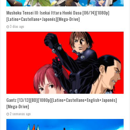
Mushoku Tensei III: Isekai Ittara Honki Dasu [06/14][1080p]
[Latino+Castellano+Japonés][Mega-Drive]
3 días ago
Gantz [13/13][BD][1080p][Latino+Castellano+English+Japonés]
[Mega-Drive]
2 semanas ago