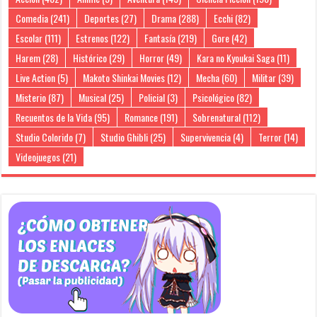
Comedia
(241)
Deportes
(27)
Drama
(288)
Ecchi
(82)
Escolar
(111)
Estrenos
(122)
Fantasía
(219)
Gore
(42)
Harem
(28)
Histórico
(29)
Horror
(49)
Kara no Kyoukai Saga
(11)
Live Action
(5)
Makoto Shinkai Movies
(12)
Mecha
(60)
Militar
(39)
Misterio
(87)
Musical
(25)
Policial
(3)
Psicológico
(82)
Recuentos de la Vida
(95)
Romance
(191)
Sobrenatural
(112)
Studio Colorido
(7)
Studio Ghibli
(25)
Supervivencia
(4)
Terror
(14)
Videojuegos
(21)