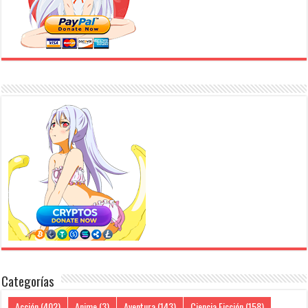
Categorías
Acción
(402)
Anime
(3)
Aventura
(143)
Ciencia Ficción
(158)