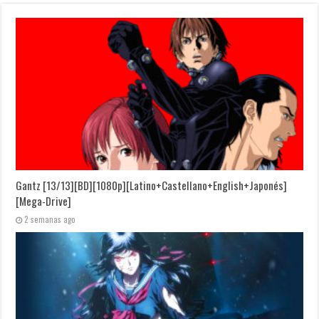
Gantz [13/13][BD][1080p][Latino+Castellano+English+Japonés]
[Mega-Drive]
2 semanas ago