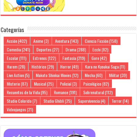
Categorías
Acción
(402)
Anime
(3)
Aventura
(143)
Ciencia Ficción
(158)
Comedia
(241)
Deportes
(27)
Drama
(288)
Ecchi
(82)
Escolar
(111)
Estrenos
(122)
Fantasía
(219)
Gore
(42)
Harem
(28)
Histórico
(29)
Horror
(49)
Kara no Kyoukai Saga
(11)
Live Action
(5)
Makoto Shinkai Movies
(12)
Mecha
(60)
Militar
(39)
Misterio
(87)
Musical
(25)
Policial
(3)
Psicológico
(82)
Recuentos de la Vida
(95)
Romance
(191)
Sobrenatural
(112)
Studio Colorido
(7)
Studio Ghibli
(25)
Supervivencia
(4)
Terror
(14)
Videojuegos
(21)