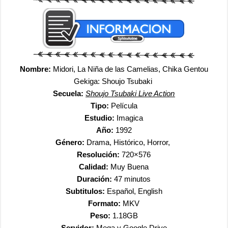
Nombre:
Midori, La Niña de las Camelias, Chika Gentou
Gekiga: Shoujo Tsubaki
Secuela:
Shoujo Tsubaki Live Action
Tipo:
Película
Estudio:
Imagica
Año:
1992
Género:
Drama, Histórico, Horror,
Resolución:
720×576
Calidad:
Muy Buena
Duración:
47 minutos
Subtitulos:
Español, English
Formato:
MKV
Peso:
1.18GB
Servidor:
Mega y Google Drive