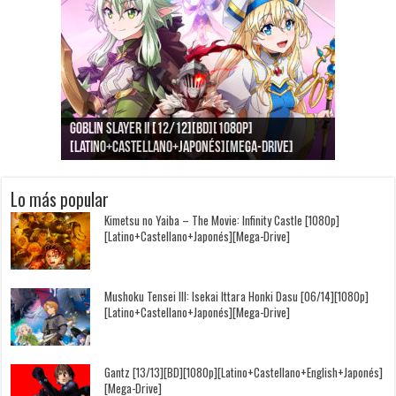
Goblin Slayer II [12/12][BD][1080p]
Jujutsu Kaisen: Kaigyoku/Gyokusetsu [1080p]
Kimi to, Nami ni Noretara [BD][1080p]
Nukitashi the Animation [11/11+OVAS][BD]
Kimi wa Houkago Insomnia [13/13][BD][1080p]
Getsuyoubi no Tawawa [12/12+Especiales][BD]
[Latino+Castellano+Japonés][Mega-Drive]
[Latino+Japonés][Mega-Drive]
[Latino+Castellano+Japonés][Mega-Drive]
[1080p][Sub-Español][Mega-Drive]
[Castellano+English+Japonés][Mega-Drive]
[1080p][Sub-Español][Mega-Drive]
Lo más popular
Kimetsu no Yaiba – The Movie: Infinity Castle [1080p]
[Latino+Castellano+Japonés][Mega-Drive]
Mushoku Tensei III: Isekai Ittara Honki Dasu [06/14][1080p]
[Latino+Castellano+Japonés][Mega-Drive]
Gantz [13/13][BD][1080p][Latino+Castellano+English+Japonés]
[Mega-Drive]