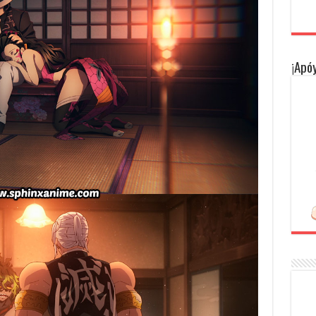
¡Apóy