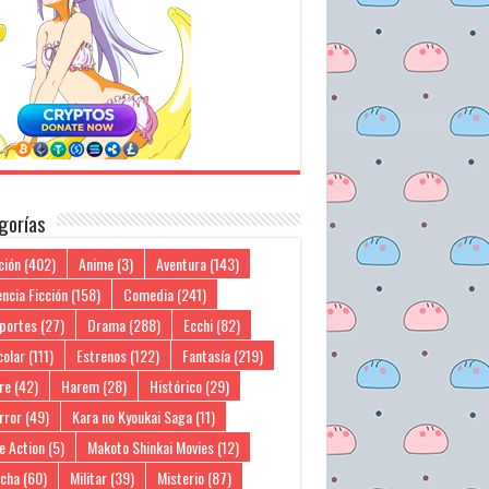
gorías
ción
(402)
Anime
(3)
Aventura
(143)
ncia Ficción
(158)
Comedia
(241)
portes
(27)
Drama
(288)
Ecchi
(82)
colar
(111)
Estrenos
(122)
Fantasía
(219)
re
(42)
Harem
(28)
Histórico
(29)
rror
(49)
Kara no Kyoukai Saga
(11)
e Action
(5)
Makoto Shinkai Movies
(12)
cha
(60)
Militar
(39)
Misterio
(87)