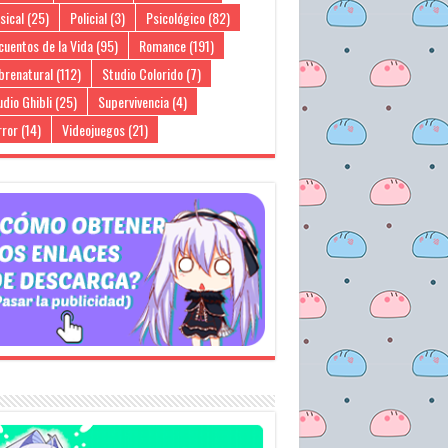
sical
(25)
Policial
(3)
Psicológico
(82)
cuentos de la Vida
(95)
Romance
(191)
brenatural
(112)
Studio Colorido
(7)
dio Ghibli
(25)
Supervivencia
(4)
rror
(14)
Videojuegos
(21)