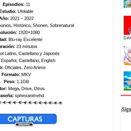
Episodios:
11
Estudio:
Ufotable
Año:
2021 – 2022
nios, Histórico, Shonen, Sobrenatural
olución:
1920×1080
[Lat
dad:
Blu-ray Excelente
ración:
23 minutos
l Latino, Castellano y Japonés
Español, Castellano, English
b:
Oficiales, Zero Anime
Formato:
MKV
Peso:
1.1GB
dor:
Mega, Drive, Otros
raseña:
sphinxanimehd
¡Síg