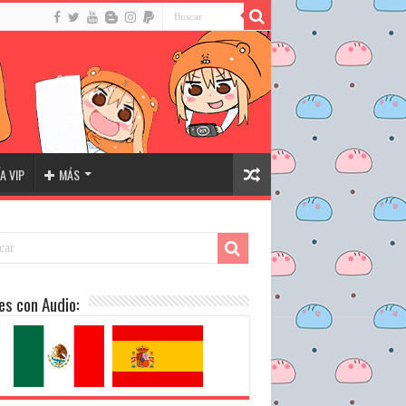
A VIP
MÁS
es con Audio: