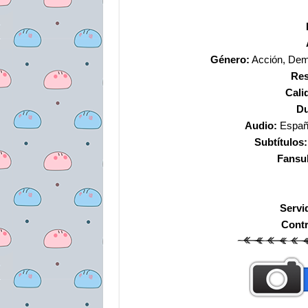
Género:
Acción, Demo
Res
Cali
Du
Audio:
Españo
Subtítulos:
Fansu
Servi
Cont