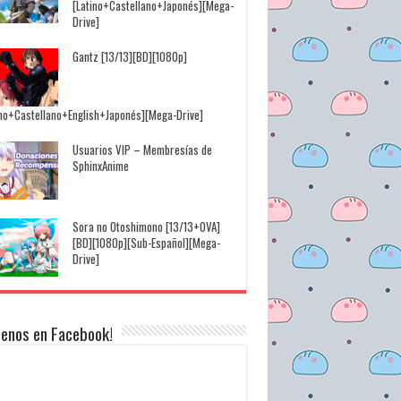
[Latino+Castellano+Japonés][Mega-
Drive]
Gantz [13/13][BD][1080p]
ino+Castellano+English+Japonés][Mega-Drive]
Usuarios VIP – Membresías de
SphinxAnime
Sora no Otoshimono [13/13+OVA]
[BD][1080p][Sub-Español][Mega-
Drive]
uenos en Facebook!