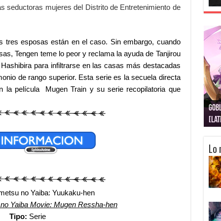
as seductoras mujeres del Distrito de Entretenimiento de
sus tres esposas están en el caso. Sin embargo, cuando
sas, Tengen teme lo peor y reclama la ayuda de Tanjirou
ashibira para infiltrarse en las casas más destacadas
emonio de rango superior. Esta serie es la secuela directa
 la película Mugen Train y su serie recopilatoria que
Gobl
Juju
Kimi
Nuki
Kimi
Get
[La
[Lat
[La
[10
[Ca
[10
Lo 
metsu no Yaiba: Yuukaku-hen
 no Yaiba Movie: Mugen Ressha-hen
Tipo:
Serie