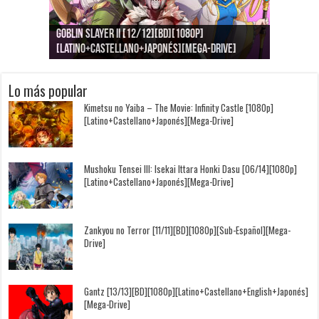
Goblin Slayer II [12/12][BD][1080p]
Jujutsu Kaisen: Kaigyoku/Gyokusetsu [1080p]
Kimi to, Nami ni Noretara [BD][1080p]
Nukitashi the Animation [11/11+OVAS][BD]
Kimi wa Houkago Insomnia [13/13][BD][1080p]
Getsuyoubi no Tawawa [12/12+Especiales][BD]
[Latino+Castellano+Japonés][Mega-Drive]
[Latino+Japonés][Mega-Drive]
[Latino+Castellano+Japonés][Mega-Drive]
[1080p][Sub-Español][Mega-Drive]
[Castellano+English+Japonés][Mega-Drive]
[1080p][Sub-Español][Mega-Drive]
Lo más popular
Kimetsu no Yaiba – The Movie: Infinity Castle [1080p]
[Latino+Castellano+Japonés][Mega-Drive]
Mushoku Tensei III: Isekai Ittara Honki Dasu [06/14][1080p]
[Latino+Castellano+Japonés][Mega-Drive]
Zankyou no Terror [11/11][BD][1080p][Sub-Español][Mega-
Drive]
Gantz [13/13][BD][1080p][Latino+Castellano+English+Japonés]
[Mega-Drive]