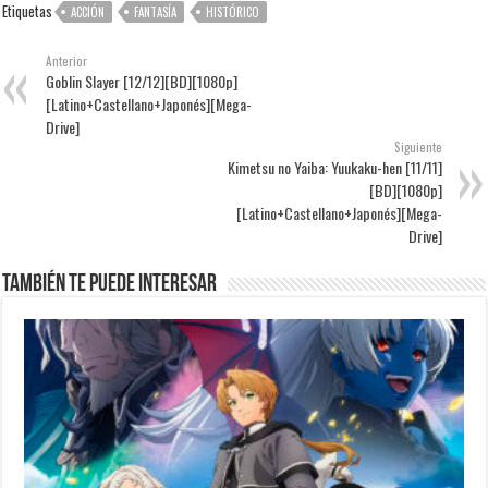
Etiquetas
ACCIÓN
FANTASÍA
HISTÓRICO
Anterior
Goblin Slayer [12/12][BD][1080p]
[Latino+Castellano+Japonés][Mega-
Drive]
Siguiente
Kimetsu no Yaiba: Yuukaku-hen [11/11]
[BD][1080p]
[Latino+Castellano+Japonés][Mega-
Drive]
También te puede interesar