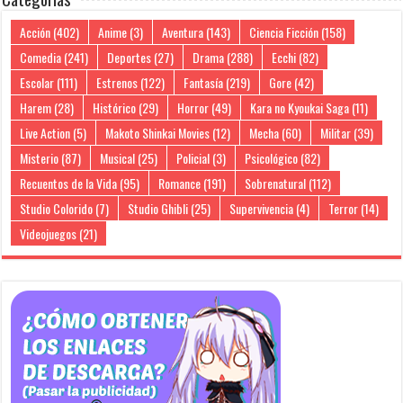
Acción
(402)
Anime
(3)
Aventura
(143)
Ciencia Ficción
(158)
Comedia
(241)
Deportes
(27)
Drama
(288)
Ecchi
(82)
Escolar
(111)
Estrenos
(122)
Fantasía
(219)
Gore
(42)
Harem
(28)
Histórico
(29)
Horror
(49)
Kara no Kyoukai Saga
(11)
Live Action
(5)
Makoto Shinkai Movies
(12)
Mecha
(60)
Militar
(39)
Misterio
(87)
Musical
(25)
Policial
(3)
Psicológico
(82)
Recuentos de la Vida
(95)
Romance
(191)
Sobrenatural
(112)
Studio Colorido
(7)
Studio Ghibli
(25)
Supervivencia
(4)
Terror
(14)
Videojuegos
(21)