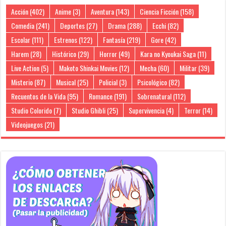
Acción
(402)
Anime
(3)
Aventura
(143)
Ciencia Ficción
(158)
Comedia
(241)
Deportes
(27)
Drama
(288)
Ecchi
(82)
Escolar
(111)
Estrenos
(122)
Fantasía
(219)
Gore
(42)
Harem
(28)
Histórico
(29)
Horror
(49)
Kara no Kyoukai Saga
(11)
Live Action
(5)
Makoto Shinkai Movies
(12)
Mecha
(60)
Militar
(39)
Misterio
(87)
Musical
(25)
Policial
(3)
Psicológico
(82)
Recuentos de la Vida
(95)
Romance
(191)
Sobrenatural
(112)
Studio Colorido
(7)
Studio Ghibli
(25)
Supervivencia
(4)
Terror
(14)
Videojuegos
(21)