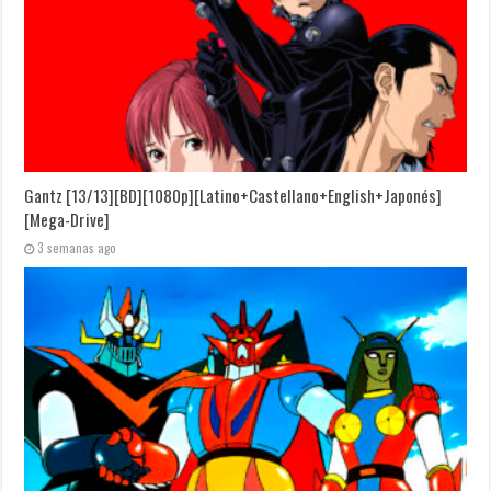
Gantz [13/13][BD][1080p][Latino+Castellano+English+Japonés]
[Mega-Drive]
3 semanas ago