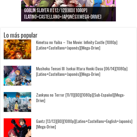
Goblin Slayer II [12/12][BD][1080p]
Jujutsu Kaisen: Kaigyoku/Gyokusetsu [1080p]
Kimi to, Nami ni Noretara [BD][1080p]
Nukitashi the Animation [11/11+OVAS][BD]
Kimi wa Houkago Insomnia [13/13][BD][1080p]
Getsuyoubi no Tawawa [12/12+Especiales][BD]
[Latino+Castellano+Japonés][Mega-Drive]
[Latino+Japonés][Mega-Drive]
[Latino+Castellano+Japonés][Mega-Drive]
[1080p][Sub-Español][Mega-Drive]
[Castellano+English+Japonés][Mega-Drive]
[1080p][Sub-Español][Mega-Drive]
Lo más popular
Kimetsu no Yaiba – The Movie: Infinity Castle [1080p]
[Latino+Castellano+Japonés][Mega-Drive]
Mushoku Tensei III: Isekai Ittara Honki Dasu [06/14][1080p]
[Latino+Castellano+Japonés][Mega-Drive]
Zankyou no Terror [11/11][BD][1080p][Sub-Español][Mega-
Drive]
Gantz [13/13][BD][1080p][Latino+Castellano+English+Japonés]
[Mega-Drive]