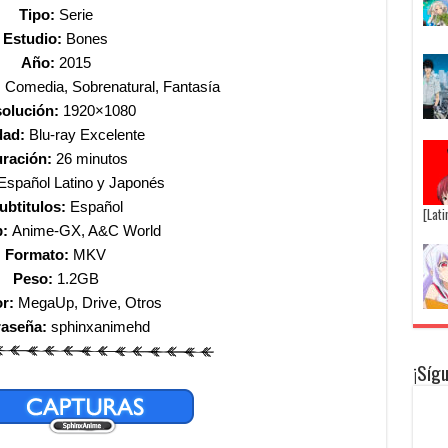
Tipo:
Serie
Estudio:
Bones
Año:
2015
 Comedia, Sobrenatural, Fantasía
olución:
1920×1080
dad:
Blu-ray Excelente
ración:
26 minutos
Español Latino y Japonés
ubtitulos:
Español
[Lat
b:
Anime-GX, A&C World
Formato:
MKV
Peso:
1.2GB
or:
MegaUp, Drive, Otros
raseña:
sphinxanimehd
¡Síg