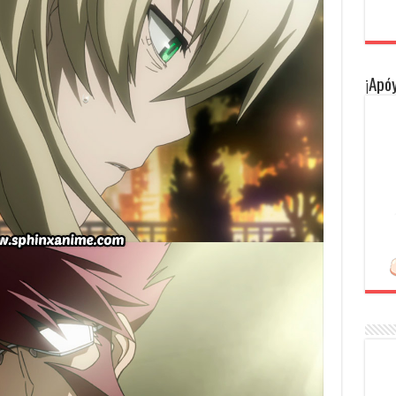
¡Apóy