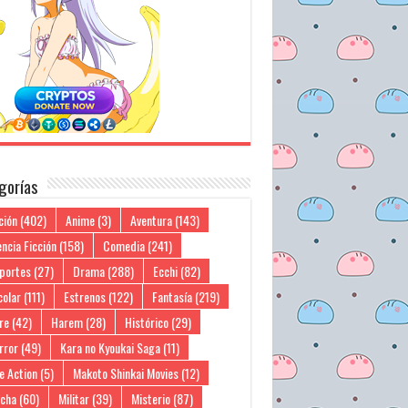
gorías
ción
(402)
Anime
(3)
Aventura
(143)
ncia Ficción
(158)
Comedia
(241)
portes
(27)
Drama
(288)
Ecchi
(82)
colar
(111)
Estrenos
(122)
Fantasía
(219)
re
(42)
Harem
(28)
Histórico
(29)
rror
(49)
Kara no Kyoukai Saga
(11)
e Action
(5)
Makoto Shinkai Movies
(12)
cha
(60)
Militar
(39)
Misterio
(87)