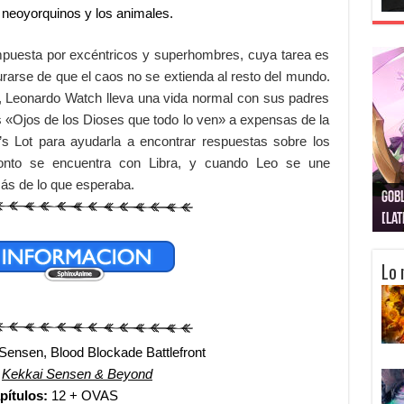
s neoyorquinos y los animales.
mpuesta por excéntricos y superhombres, cuya tarea es
rarse de que el caos no se extienda al resto del mundo.
y, Leonardo Watch lleva una vida normal con sus padres
 «Ojos de los Dioses que todo lo ven» a expensas de la
s Lot para ayudarla a encontrar respuestas sobre los
ronto se encuentra con Libra, y cuando Leo se une
más de lo que esperaba.
Gobl
Juju
Kimi
Nuki
Kimi
Get
[La
[Lat
[La
[10
[Ca
[10
Lo 
Sensen, Blood Blockade Battlefront
:
Kekkai Sensen & Beyond
pítulos:
12 + OVAS