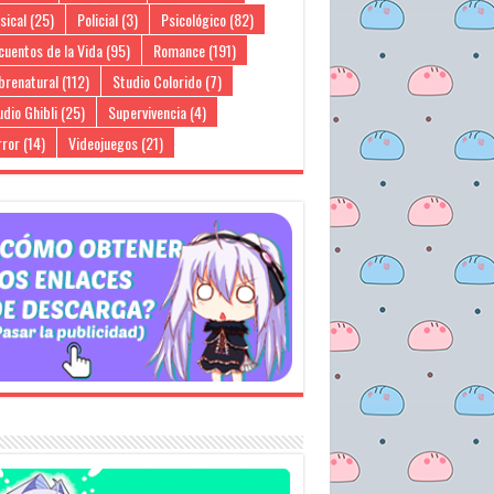
sical
(25)
Policial
(3)
Psicológico
(82)
cuentos de la Vida
(95)
Romance
(191)
brenatural
(112)
Studio Colorido
(7)
dio Ghibli
(25)
Supervivencia
(4)
rror
(14)
Videojuegos
(21)