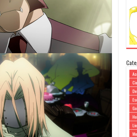
Cate
Ac
Cie
De
Es
Go
Ho
Liv
Me