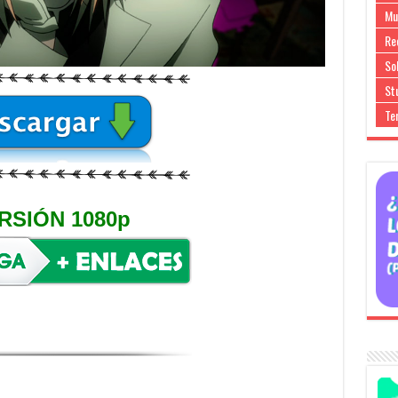
Mu
Re
So
Stu
Te
RSIÓN 1080p