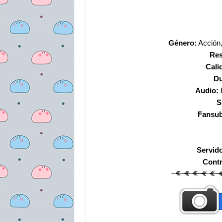
Género:
Acción,
Res
Cali
Du
Audio:
S
Fansu
Servid
Cont