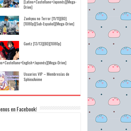
[Latino+Castellano+Japonés][Mega-
Drive]
Zankyou no Terror [11/11][BD]
[1080p][Sub-Español][Mega-Drive]
Gantz [13/13][BD][1080p]
ino+Castellano+English+Japonés][Mega-Drive]
Usuarios VIP – Membresías de
SphinxAnime
uenos en Facebook!