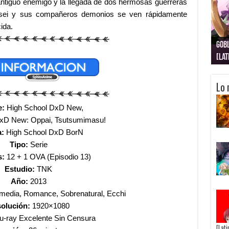
 antiguo enemigo y la llegada de dos hermosas guerreras
ssei y sus compañeros demonios se ven rápidamente
ida.
Gobl
Juju
Kimi
Nuki
Kimi
Get
[La
[Lat
[La
[10
[Ca
[10
Lo 
e:
High School DxD New,
DxD New: Oppai, Tsutsumimasu!
a:
High School DxD BorN
Tipo:
Serie
s:
12 + 1 OVA (Episodio 13)
Estudio:
TNK
Año:
2013
media, Romance, Sobrenatural, Ecchi
olución:
1920×1080
u-ray Excelente Sin Censura
[Lat