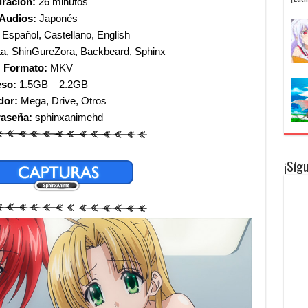
ración:
26 minutos
Audios:
Japonés
Español, Castellano, English
a, ShinGureZora, Backbeard, Sphinx
Formato:
MKV
so:
1.5GB – 2.2GB
dor:
Mega, Drive, Otros
raseña:
sphinxanimehd
¡Síg