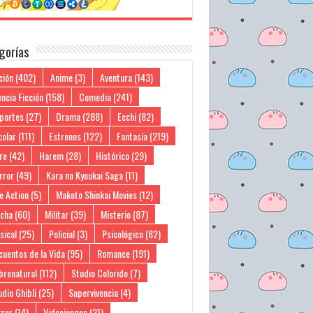
gorías
ción
(402)
Anime
(3)
Aventura
(143)
ncia Ficción
(158)
Comedia
(241)
portes
(27)
Drama
(288)
Ecchi
(82)
colar
(111)
Estrenos
(122)
Fantasía
(219)
re
(42)
Harem
(28)
Histórico
(29)
rror
(49)
Kara no Kyoukai Saga
(11)
e Action
(5)
Makoto Shinkai Movies
(12)
cha
(60)
Militar
(39)
Misterio
(87)
sical
(25)
Policial
(3)
Psicológico
(82)
cuentos de la Vida
(95)
Romance
(191)
brenatural
(112)
Studio Colorido
(7)
dio Ghibli
(25)
Supervivencia
(4)
rror
(14)
Videojuegos
(21)