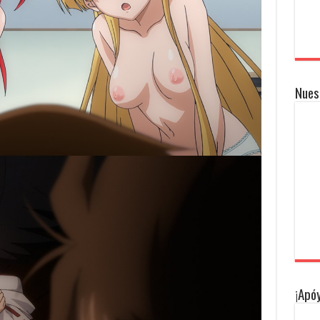
Nues
¡Apóy