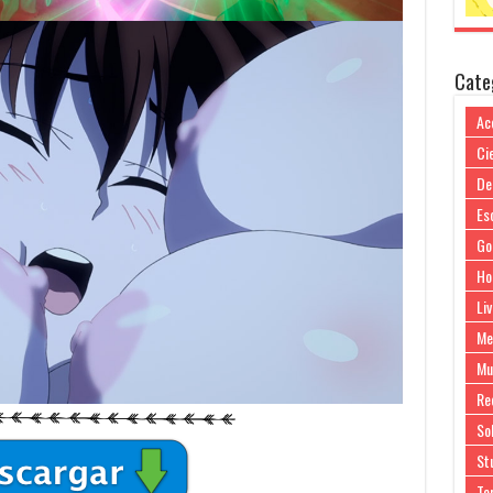
Cate
Ac
Cie
De
Es
Go
Ho
Liv
Me
Mu
Re
So
Stu
Te