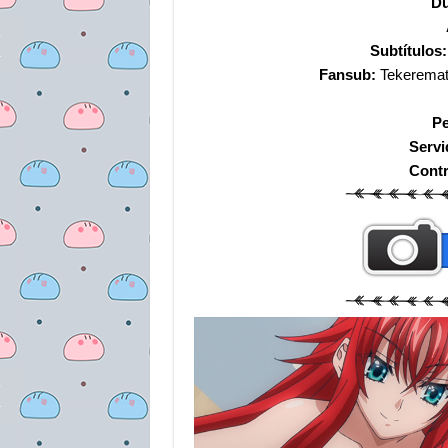
Du
Subtítulos:
Fansub:
Tekeremat
Pe
Servi
Cont