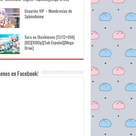
Usuarios VIP – Membresías de
SphinxAnime
Sora no Otoshimono [13/13+OVA]
[BD][1080p][Sub-Español][Mega-
Drive]
uenos en Facebook!